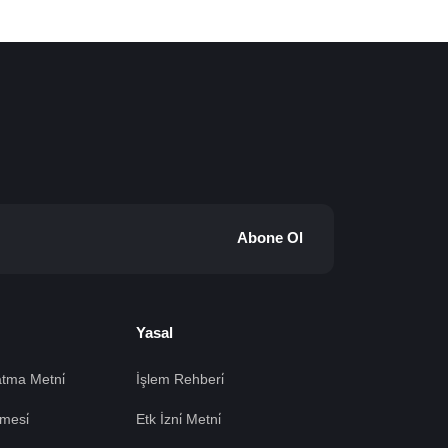
Abone Ol
Yasal
tma Metni̇
İşlem Rehberi̇
mesi̇
Etk İzni̇ Metni̇