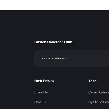
Bizden Haberdar Olun...
Hızlı Erişim
Yasal
Etkinlikler
Çerez Aydinla
DNA TV
Üyeli̇k Sözleş