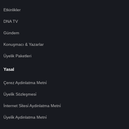
Etkinlikler
DNA TV
Gündem
Konuşmacı & Yazarlar
Üyelik Paketleri
Yasal
Çerez Aydinlatma Metni̇
Üyeli̇k Sözleşmesi̇
İnternet Si̇tesi̇ Aydinlatma Metni̇
Üyeli̇k Aydinlatma Metni̇