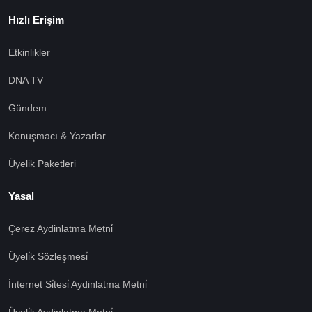
Hızlı Erişim
Etkinlikler
DNA TV
Gündem
Konuşmacı & Yazarlar
Üyelik Paketleri
Yasal
Çerez Aydinlatma Metni̇
Üyeli̇k Sözleşmesi̇
İnternet Si̇tesi̇ Aydinlatma Metni̇
Üyeli̇k Aydinlatma Metni̇