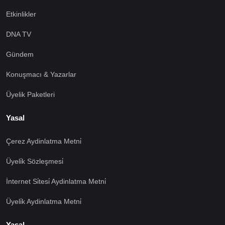
Etkinlikler
DNA TV
Gündem
Konuşmacı & Yazarlar
Üyelik Paketleri
Yasal
Çerez Aydinlatma Metni̇
Üyeli̇k Sözleşmesi̇
İnternet Si̇tesi̇ Aydinlatma Metni̇
Üyeli̇k Aydinlatma Metni̇
Yasal