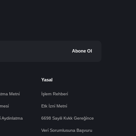
Abone Ol
Yasal
tma Metni̇
İşlem Rehberi̇
mesi̇
Etk İzni̇ Metni̇
si̇ Aydinlatma
6698 Sayili Kvkk Gereği̇nce
Veri̇ Sorumlusuna Başvuru