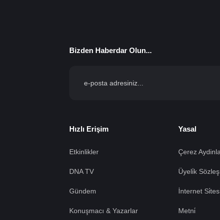
Bizden Haberdar Olun...
Hızlı Erişim
Yasal
Etkinlikler
Çerez Aydinla
DNA TV
Üyeli̇k Sözleş
Gündem
İnternet Si̇te
Konuşmacı & Yazarlar
Metni̇