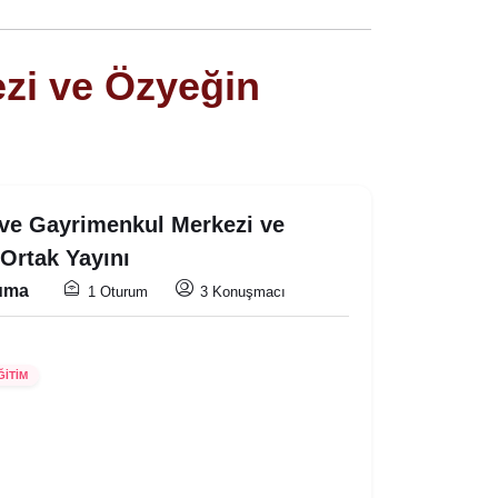
zi ve Özyeğin
 ve Gayrimenkul Merkezi ve
 Ortak Yayını
Cuma
1 Oturum
3 Konuşmacı
ĞİTİM