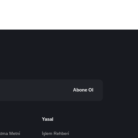
Abone Ol
Yasal
tma Metni̇
İşlem Rehberi̇