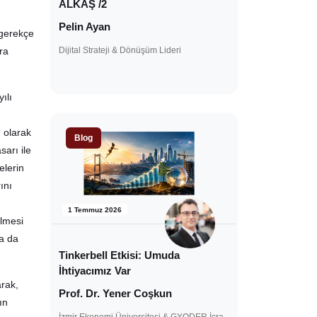
ALKAŞ /2
Pelin Ayan
e gerekçe
ra
Dijital Strateji & Dönüşüm Lideri
ılı
 olarak
Blog
arı ile
elerin
ını
1 Temmuz 2026
ilmesi
a da
Tinkerbell Etkisi: Umuda
İhtiyacımız Var
arak,
Prof. Dr. Yener Coşkun
ın