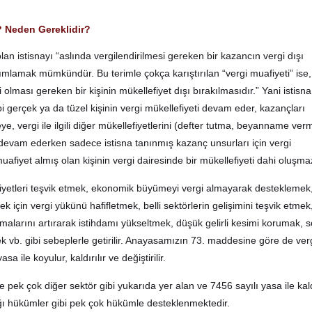
r? Neden Gereklidir?
olan istisnayı “aslında vergilendirilmesi gereken bir kazancın vergi dışı
nımlamak mümkündür. Bu terimle çokça karıştırılan “vergi muafiyeti” ise,
 olması gereken bir kişinin mükellefiyet dışı bırakılmasıdır.” Yani istisna
 gerçek ya da tüzel kişinin vergi mükellefiyeti devam eder, kazançları
, vergi ile ilgili diğer mükellefiyetlerini (defter tutma, beyanname ver
evam ederken sadece istisna tanınmış kazanç unsurları için vergi
afiyet almış olan kişinin vergi dairesinde bir mükellefiyeti dahi oluşm
aaliyetleri teşvik etmek, ekonomik büyümeyi vergi almayarak desteklemek
k için vergi yükünü hafifletmek, belli sektörlerin gelişimini teşvik etmek
malarını artırarak istihdamı yükseltmek, düşük gelirli kesimi korumak, s
k vb. gibi sebeplerle getirilir. Anayasamızın 73. maddesine göre de ver
asa ile koyulur, kaldırılır ve değiştirilir.
pek çok diğer sektör gibi yukarıda yer alan ve 7456 sayılı yasa ile kald
dığı hükümler gibi pek çok hükümle desteklenmektedir.