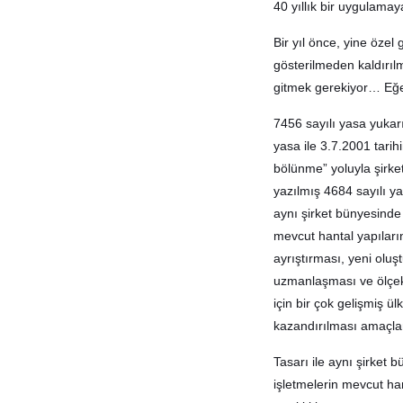
40 yıllık bir uygulam
Bir yıl önce, yine özel 
gösterilmeden kaldırıl
gitmek gerekiyor… Eğe
7456 sayılı yasa yukar
yasa ile 3.7.2001 tarih
bölünme” yoluyla şirke
yazılmış 4684 sayılı y
aynı şirket bünyesinde 
mevcut hantal yapıların
ayrıştırması, yeni oluş
uzmanlaşması ve ölçek 
için bir çok gelişmiş
kazandırılması amaçl
Tasarı ile aynı şirket 
işletmelerin mevcut han