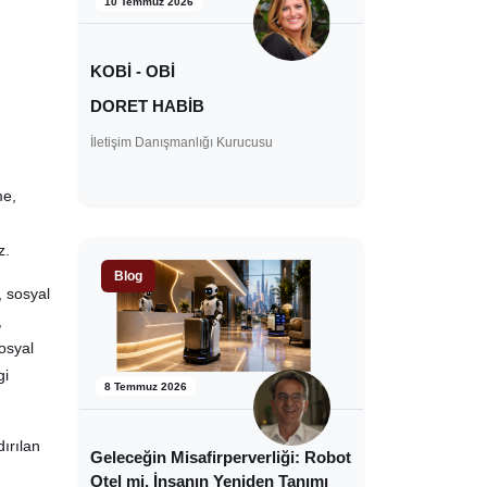
10 Temmuz 2026
KOBİ - OBİ
DORET HABİB
İletişim Danışmanlığı Kurucusu
me,
az.
Blog
, sosyal
,
osyal
gi
8 Temmuz 2026
ırılan
Geleceğin Misafirperverliği: Robot
Otel mi, İnsanın Yeniden Tanımı