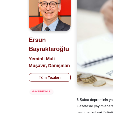
Ersun
Bayraktaroğlu
Yeminli Mali
Müşavir, Danışman
Tüm Yazıları
GAYRİMENKUL
6 Şubat depreminin yar
Gazete'de yayımlanara
gayrimenkul sektörünü 