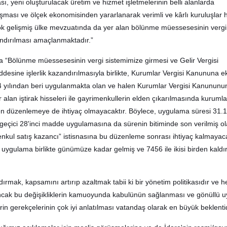
ası, yeni oluşturulacak üretim ve hizmet işletmelerinin belli alanlarda
ası ve ölçek ekonomisinden yararlanarak verimli ve kârlı kuruluşlar h
irçok gelişmiş ülke mevzuatında da yer alan bölünme müessesesinin vergi
dırılması amaçlanmaktadır.”
 “Bölünme müessesesinin vergi sistemimize girmesi ve Gelir Vergisi
esine işlerlik kazandırılmasıyla birlikte, Kurumlar Vergisi Kanununa e
4 yılından beri uygulanmakta olan ve halen Kurumlar Vergisi Kanununun
alan iştirak hisseleri ile gayrimenkullerin elden çıkarılmasında kurumla
ren düzenlemeye de ihtiyaç olmayacaktır. Böylece, uygulama süresi 31.
 geçici 28'inci madde uygulamasına da sürenin bitiminde son verilmiş ola
enkul satış kazancı” istisnasına bu düzenleme sonrası ihtiyaç kalmayac
ki uygulama birlikte günümüze kadar gelmiş ve 7456 ile ikisi birden kaldırı
ldırmak, kapsamını artırıp azaltmak tabii ki bir yönetim politikasıdır ve h
ak bu değişikliklerin kamuoyunda kabulünün sağlanması ve gönüllü 
erin gerekçelerinin çok iyi anlatılması vatandaş olarak en büyük beklentid