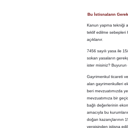
Bu İstisnaların Gerek
Kanun yapma tekniği açı
teklif edilme sebepler
açıklanır.
7456 sayılı yasa ile 1
sokan yasaların gerekç
ister misiniz? Buyurun
Gayrimenkul ticareti v
alan gayrimenkulleri e
beri mevzuatımızda yer 
mevzuatımıza bir geçic
bağlı değerlerinin eko
amacıyla bu kurumların 
doğan kazançlarının 19
vergisinden istisna edi