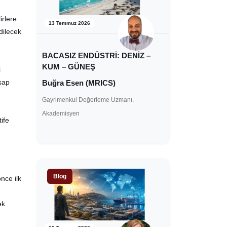
irlere
13 Temmuz 2026
dilecek
BACASIZ ENDÜSTRİ: DENİZ –
KUM – GÜNEŞ
i
isap
Buğra Esen (MRICS)
Gayrimenkul Değerleme Uzmanı,
Akademisyen
ife
Blog
nce ilk
ek