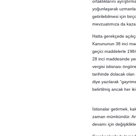
ortaklıklarını ayrıştırm
yoğunlaşarak uzmanlaşm
getirilebilmesi için b
mevzuatımıza da kazan
Hatta gerekçede açıkça
Kanununun 38 inci madd
geçici maddelerle 198
28 inci maddesinde yer 
vergisi istisnası öngö
tarihinde dolacak olan
diye yazılarak “gayrim
belirtilmiş ancak her i
İstisnalar getirmek, ka
zaman mümkündür. Anc
devamı için değişiklikl