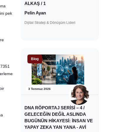
ALKAŞ / 1
ına
Pelin Ayan
ini pek
Dijital Strateji & Dönüşüm Lideri
ere
Blog
: 7351
ğerleme
bir
3 Temmuz 2026
DNA RÖPORTAJ SERİSİ – 4 /
GELECEĞİN DEĞİL ASLINDA
ma
BUGÜNÜN HİKAYESİ: İNSAN VE
YAPAY ZEKA YAN YANA - AVİ