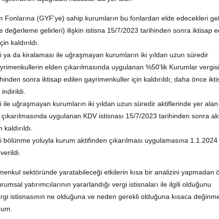
Fonlarına (GYF'ye) sahip kurumların bu fonlardan elde edecekleri gel
e değerleme gelirleri) ilişkin istisna 15/7/2023 tarihinden sonra iktisap e
in kaldırıldı.
 ya da kiralaması ile uğraşmayan kurumların iki yıldan uzun süredir
gayrimenkullerin elden çıkarılmasında uygulanan %50'lik Kurumlar vergis
ihinden sonra iktisap edilen gayrimenkuller için kaldırıldı; daha önce ikt
indirildi.
 ile uğraşmayan kurumların iki yıldan uzun süredir aktiflerinde yer alan
 çıkarılmasında uygulanan KDV istisnası 15/7/2023 tarihinden sonra akt
 kaldırıldı.
 bölünme yoluyla kurum aktifinden çıkarılması uygulamasına 1.1.2024
 verildi.
enkul sektöründe yaratabileceği etkilerin kısa bir analizini yapmadan ö
umsal yatırımcılarının yararlandığı vergi istisnaları ile ilgili olduğunu
rgi istisnasının ne olduğuna ve neden gerekli olduğuna kısaca değinm
rum.