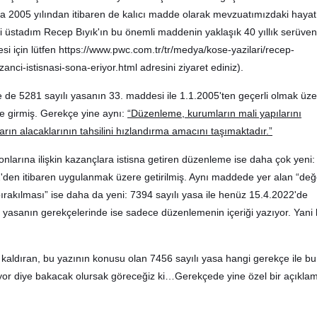
a 2005 yılından itibaren de kalıcı madde olarak mevzuatımızdaki hayat
i üstadım Recep Bıyık'ın bu önemli maddenin yaklaşık 40 yıllık serüven
si için lütfen https://www.pwc.com.tr/tr/medya/kose-yazilari/recep-
zanci-istisnasi-sona-eriyor.html adresini ziyaret ediniz).
me de 5281 sayılı yasanın 33. maddesi ile 1.1.2005'ten geçerli olmak üz
e girmiş. Gerekçe yine aynı:
“Düzenleme, kurumların mali yapılarını
rın alacaklarının tahsilini hızlandırma amacını taşımaktadır.”
nlarına ilişkin kazançlara istisna getiren düzenleme ise daha çok yeni
22'den itibaren uygulanmak üzere getirilmiş. Aynı maddede yer alan “de
 bırakılması” ise daha da yeni: 7394 sayılı yasa ile henüz 15.4.2022'de
i yasanın gerekçelerinde ise sadece düzenlemenin içeriği yazıyor. Yani 
 kaldıran, bu yazının konusu olan 7456 sayılı yasa hangi gerekçe ile bu
yor diye bakacak olursak göreceğiz ki…Gerekçede yine özel bir açıkla