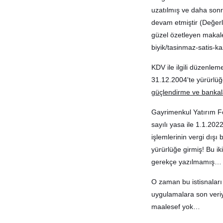
uzatılmış ve daha sonr
devam etmiştir (Değerl
güzel özetleyen makale
biyik/tasinmaz-satis-ka
KDV ile ilgili düzenle
31.12.2004'te yürürlüğ
güçlendirme ve bankala
Gayrimenkul Yatırım Fo
sayılı yasa ile 1.1.20
işlemlerinin vergi dışı
yürürlüğe girmiş! Bu ik
gerekçe yazılmamış…
O zaman bu istisnaları
uygulamalara son veri
maalesef yok…