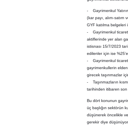
- Gayrimenkul Yatırım 
(kar payı, alım-satım v
GYF katılma belgeleri iç
- Gayrimenkul ticareti
aktiflerinde yer alan 
istisnası 15/7/2023 tar
edilenler için ise %25'e 
- Gayrimenkul ticareti
gayrimenkullerin elden
girecek taşınmazlar için
- Taşınmazların kısmi
tarihinden itibaren son
Bu dört konunun gayrim
üç başlığın sektörün kur
düşünerek öncelikle ve
gerekir diye düşünüyo