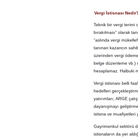
Vergi İstisnası Nedi
Teknik bir vergi terimi 
bırakılması” olarak ta
“aslında vergi mükellefi
tanınan kazancın sahibi
üzerinden vergi ödemeye
belge düzenleme vb.) d
hesaplamaz. Halbuki mu
Vergi istisnası belli f
hedefleri gerçekleştirme
yatırımları, ARGE çalış
dayanışmayı geliştirme
istisna ve muafiyetleri y
Gayrimenkul sektörü de 
istisnaların da yer al