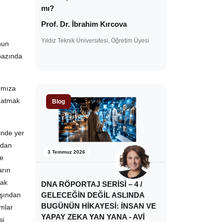
mı?
Prof. Dr. İbrahim Kırcova
Yıldız Teknik Üniversitesi, Öğretim Üyesi
nun
 bazında
tımıza
z atmak
Blog
inde yer
ndan
3 Temmuz 2026
le
arın
mak
DNA RÖPORTAJ SERİSİ – 4 /
GELECEĞİN DEĞİL ASLINDA
ışından
BUGÜNÜN HİKAYESİ: İNSAN VE
mlar
YAPAY ZEKA YAN YANA - AVİ
si