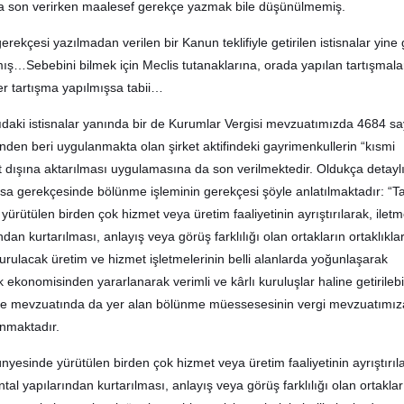
aya son verirken maalesef gerekçe yazmak bile düşünülmemiş.
gerekçesi yazılmadan verilen bir Kanun teklifiyle getirilen istisnalar yin
mış…Sebebini bilmek için Meclis tutanaklarına, orada yapılan tartışmala
r tartışma yapılmışsa tabii…
ıdaki istisnalar yanında bir de Kurumlar Vergisi mevzuatımızda 4684 say
inden beri uygulanmakta olan şirket aktifindeki gayrimenkullerin “kısmi
t dışına aktarılması uygulamasına da son verilmektedir. Oldukça detaylı
asa gerekçesinde bölünme işleminin gerekçesi şöyle anlatılmaktadır: “Tas
yürütülen birden çok hizmet veya üretim faaliyetinin ayrıştırılarak, iletm
dan kurtarılması, anlayış veya görüş farklılığı olan ortakların ortaklıklar
turulacak üretim ve hizmet işletmelerinin belli alanlarda yoğunlaşarak
ekonomisinden yararlanarak verimli ve kârlı kuruluşlar haline getirileb
 ülke mevzuatında da yer alan bölünme müessesesinin vergi mevzuatımız
anmaktadır.
bünyesinde yürütülen birden çok hizmet veya üretim faaliyetinin ayrıştırıl
tal yapılarından kurtarılması, anlayış veya görüş farklılığı olan ortaklar