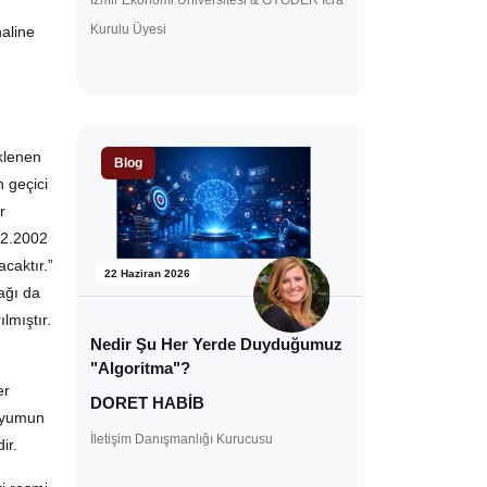
İzmir Ekonomi Üniversitesi & GYODER İcra
Kurulu Üyesi
aline
klenen
Blog
 geçici
r
12.2002
caktır.”
22 Haziran 2026
ağı da
lmıştır.
Nedir Şu Her Yerde Duyduğumuz
"Algoritma"?
er
DORET HABİB
uyumun
İletişim Danışmanlığı Kurucusu
ir.