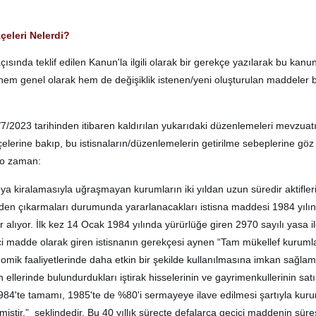
çeleri Nelerdi?
sında teklif edilen Kanun'la ilgili olarak bir gerekçe yazılarak bu kanu
i hem genel olarak hem de değişiklik istenen/yeni oluşturulan maddeler
5/7/2023 tarihinden itibaren kaldırılan yukarıdaki düzenlemeleri mevzua
elerine bakıp, bu istisnaların/düzenlemelerin getirilme sebeplerine gö
 o zaman:
eya kiralamasıyla uğraşmayan kurumların iki yıldan uzun süredir aktifler
lden çıkarmaları durumunda yararlanacakları istisna maddesi 1984 yılı
alıyor. İlk kez 14 Ocak 1984 yılında yürürlüğe giren 2970 sayılı yasa i
i madde olarak giren istisnanın gerekçesi aynen “Tam mükellef kuruml
nomik faaliyetlerinde daha etkin bir şekilde kullanılmasına imkan sağla
ellerinde bulundurdukları iştirak hisselerinin ve gayrimenkullerinin sat
84'te tamamı, 1985'te de %80'i sermayeye ilave edilmesi şartıyla kuru
lmiştir.” şeklindedir. Bu 40 yıllık süreçte defalarca geçici maddenin süre