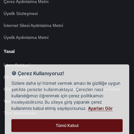
Çerez Aydinlatma Metni̇
Üyeli̇k Sözleşmesi̇
İnternet Si̇tesi̇ Aydinlatma Metni̇
Üyeli̇k Aydinlatma Metni̇
Yasal
İşlem Rehberi̇
🍪 Çerez Kullanıyoruz!
Etk İzni̇ Metni̇
Sizlere daha iyi hizmet vermek amacı ile gizliliğe uygun
şekilde çerezler kullanmaktayız. Çerezleri nasıl
6698 Sayili Kvkk Gereği̇nce Veri̇ Sorumlusuna Başvuru Formu
kullandığımızı öğrenmek için çerez politikamızı
inceleyebilirsiniz Bu siteye giriş yaparak çerez
Veri Sorumlularına Başvuru Formu
kullanımını kabul etmiş sayılıyorsunuz.
Ayarları Gör
Tüm Sözleşmeler
Tümü Kabul