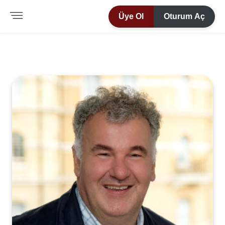
Üye Ol
Oturum Aç