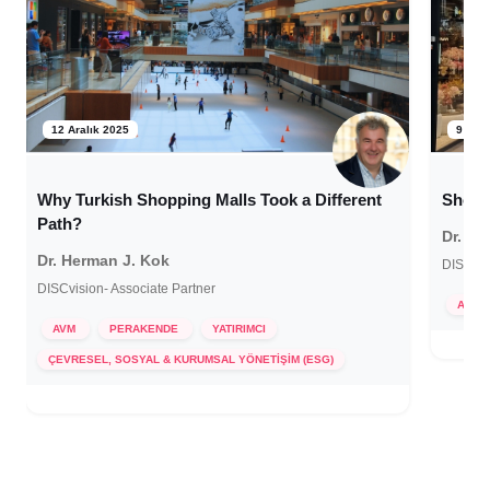
12 Aralık 2025
9 Eki
Why Turkish Shopping Malls Took a Different
Shopp
Path?
Dr. He
Dr. Herman J. Kok
DISCvis
DISCvision- Associate Partner
AVM
AVM
PERAKENDE
YATIRIMCI
ÇEVRESEL, SOSYAL & KURUMSAL YÖNETİŞİM (ESG)