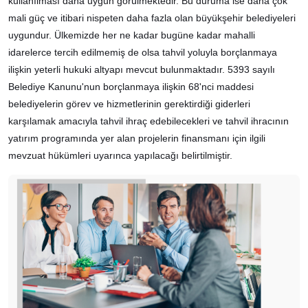
kullanılması daha uygun görülmektedir. Bu duruma ise daha çok
mali güç ve itibari nispeten daha fazla olan büyükşehir belediyeleri
uygundur. Ülkemizde her ne kadar bugüne kadar mahalli
idarelerce tercih edilmemiş de olsa tahvil yoluyla borçlanmaya
ilişkin yeterli hukuki altyapı mevcut bulunmaktadır. 5393 sayılı
Belediye Kanunu'nun borçlanmaya ilişkin 68'nci maddesi
belediyelerin görev ve hizmetlerinin gerektirdiği giderleri
karşılamak amacıyla tahvil ihraç edebilecekleri ve tahvil ihracının
yatırım programında yer alan projelerin finansmanı için ilgili
mevzuat hükümleri uyarınca yapılacağı belirtilmiştir.