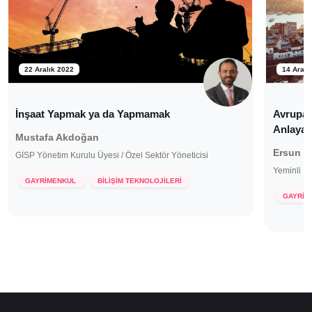
22 Aralık 2022
14 Aralı
İnşaat Yapmak ya da Yapmamak
Avrupalı
Anlayac
Mustafa Akdoğan
Ersun B
GİSP Yönetim Kurulu Üyesi / Özel Sektör Yöneticisi
Yeminli M
GAYRİMENKUL
BİLİŞİM TEKNOLOJİLERİ
GAYRİM