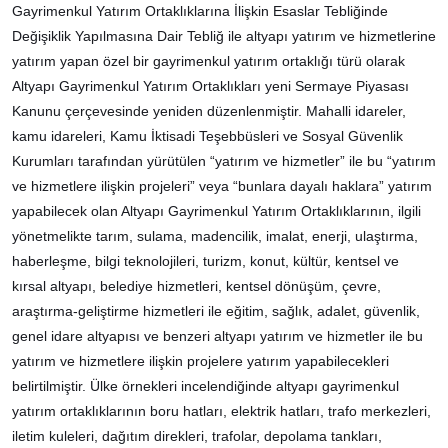
Gayrimenkul Yatırım Ortaklıklarına İlişkin Esaslar Tebliğinde
Değişiklik Yapılmasına Dair Tebliğ ile altyapı yatırım ve hizmetlerine
yatırım yapan özel bir gayrimenkul yatırım ortaklığı türü olarak
Altyapı Gayrimenkul Yatırım Ortaklıkları yeni Sermaye Piyasası
Kanunu çerçevesinde yeniden düzenlenmiştir. Mahalli idareler,
kamu idareleri, Kamu İktisadi Teşebbüsleri ve Sosyal Güvenlik
Kurumları tarafından yürütülen “yatırım ve hizmetler” ile bu “yatırım
ve hizmetlere ilişkin projeleri” veya “bunlara dayalı haklara” yatırım
yapabilecek olan Altyapı Gayrimenkul Yatırım Ortaklıklarının, ilgili
yönetmelikte tarım, sulama, madencilik, imalat, enerji, ulaştırma,
haberleşme, bilgi teknolojileri, turizm, konut, kültür, kentsel ve
kırsal altyapı, belediye hizmetleri, kentsel dönüşüm, çevre,
araştırma-geliştirme hizmetleri ile eğitim, sağlık, adalet, güvenlik,
genel idare altyapısı ve benzeri altyapı yatırım ve hizmetler ile bu
yatırım ve hizmetlere ilişkin projelere yatırım yapabilecekleri
belirtilmiştir. Ülke örnekleri incelendiğinde altyapı gayrimenkul
yatırım ortaklıklarının boru hatları, elektrik hatları, trafo merkezleri,
iletim kuleleri, dağıtım direkleri, trafolar, depolama tankları,