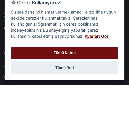
🍪 Çerez Kullanıyoruz!
İnternet Si̇tesi̇ Aydinlatma Metni̇
Sizlere daha iyi hizmet vermek amacı ile gizliliğe uygun
Üyeli̇k Aydinlatma Metni̇
şekilde çerezler kullanmaktayız. Çerezleri nasıl
kullandığımızı öğrenmek için çerez politikamızı
Yasal
inceleyebilirsiniz Bu siteye giriş yaparak çerez
kullanımını kabul etmiş sayılıyorsunuz.
Ayarları Gör
İşlem Rehberi̇
Tümü Kabul
Etk İzni̇ Metni̇
6698 Sayili Kvkk Gereği̇nce Veri̇ Sorumlusuna Başvuru Formu
Tümü Red
Veri Sorumlularına Başvuru Formu
Tüm Sözleşmeler
© Digital Network Alkaş | 2026