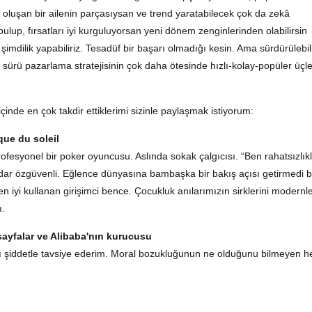
oluşan bir ailenin parçasıysan ve trend yaratabilecek çok da zekâ
 bulup, fırsatları iyi kurguluyorsan yeni dönem zenginlerinden olabilirsin
şimdilik yapabiliriz. Tesadüf bir başarı olmadığı kesin. Ama sürdürülebil
bir sürü pazarlama stratejisinin çok daha ötesinde hızlı-kolay-popüler üç
çinde en çok takdir ettiklerimi sizinle paylaşmak istiyorum:
rque du soleil
rofesyonel bir poker oyuncusu. Aslında sokak çalgıcısı. “Ben rahatsızlık
dar özgüvenli. Eğlence dünyasına bambaşka bir bakış açısı getirmedi b
 en iyi kullanan girişimci bence. Çocukluk anılarımızın sirklerini modernl
ı.
 sayfalar ve Alibaba'nın kurucusu
zı şiddetle tavsiye ederim. Moral bozukluğunun ne olduğunu bilmeyen h