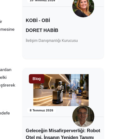
10 Temmuz 2026
KOBİ - OBİ
ir
lemesine
DORET HABİB
İletişim Danışmanlığı Kurucusu
lardan
elki
Blog
eştirerek
8 Temmuz 2026
edefe
Geleceğin Misafirperverliği: Robot
Otel mi, İnsanın Yeniden Tanımı