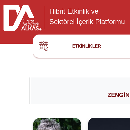
Hibrit Etkinlik ve
Sektörel İçerik Platformu
ETKINLIKLER
ZENGIN