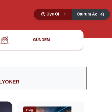
Üye Ol
Oturum Aç
GÜNDEM
ILYONER
Blog