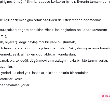
r girişimci örneği. “Sınırlar sadece korkaklar içindir. Evrenin tamamı beni
le ilgili gözlemlediğim ortak özellikleri de listelemeden edemedim:
uşturacakları değere odaklılar. Hiçbiri işe başlarken ne kadar kazanırım
amış,
ak, hiyerarşi değil paylaşımcı bir yapı oluşturmak,
illerini bir arada götürmeyi tercih etmişler. Çok çalışmışlar ama hayatı
ğlenmek, zevk almak en ciddi aldıkları konulardan,
almak olarak değil, düşünmeyi sınırsızlaştırmakla birlikte tanımlıyorlar.
yarlılar,
iyerleri, kaleleri yok, insanların içinde onlarla bir aradalar,
cadıkları kesin,
den faydalanıyorlar.
15 Kas