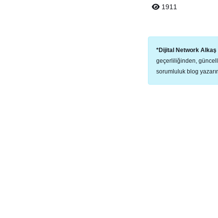
1911
*Dijital Network Alka
geçerliliğinden, güncel
sorumluluk blog yazarına