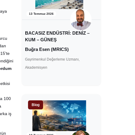
raya
13 Temmuz 2026
BACASIZ ENDÜSTRİ: DENİZ –
urcu
KUM – GÜNEŞ
ndan
Buğra Esen (MRICS)
015'te
Gayrimenkul Değerleme Uzmanı,
endiğini
Akademisyen
yordum
etkisi
da 100
Blog
a
rka iş
ürün