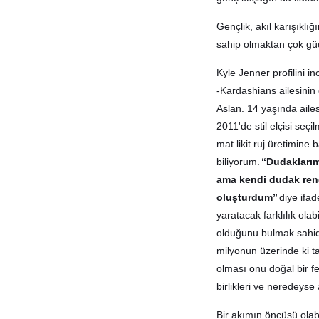
Gençlik, akıl karışıklı
sahip olmaktan çok güç,
Kyle Jenner profilini i
-Kardashians ailesini
Aslan. 14 yaşında ailes
2011'de stil elçisi seç
mat likit ruj üretimine 
biliyorum.
“Dudaklarım
ama kendi dudak ren
oluşturdum”
diye ifad
yaratacak farklılık ola
olduğunu bulmak sahide
milyonun üzerinde ki ta
olması onu doğal bir f
birlikleri ve neredeyse
Bir akımın öncüsü olab