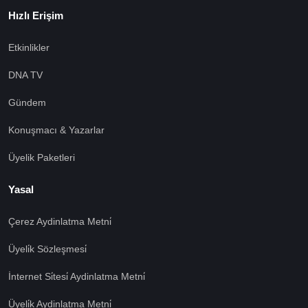
Hızlı Erişim
Etkinlikler
DNA TV
Gündem
Konuşmacı & Yazarlar
Üyelik Paketleri
Yasal
Çerez Aydinlatma Metni̇
Üyeli̇k Sözleşmesi̇
İnternet Si̇tesi̇ Aydinlatma Metni̇
Üyeli̇k Aydinlatma Metni̇