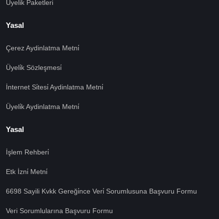
Üyelik Paketleri
Yasal
Çerez Aydinlatma Metni̇
Üyeli̇k Sözleşmesi̇
İnternet Si̇tesi̇ Aydinlatma Metni̇
Üyeli̇k Aydinlatma Metni̇
Yasal
İşlem Rehberi̇
🍪 Çerez Kullanıyoruz!
Etk İzni̇ Metni̇
Sizlere daha iyi hizmet vermek amacı ile gizliliğe uygun
şekilde çerezler kullanmaktayız. Çerezleri nasıl
6698 Sayili Kvkk Gereği̇nce Veri̇ Sorumlusuna Başvuru Formu
kullandığımızı öğrenmek için çerez politikamızı
inceleyebilirsiniz Bu siteye giriş yaparak çerez
Veri Sorumlularına Başvuru Formu