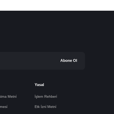
Abone Ol
Yasal
tma Metni̇
İşlem Rehberi̇
mesi̇
Etk İzni̇ Metni̇