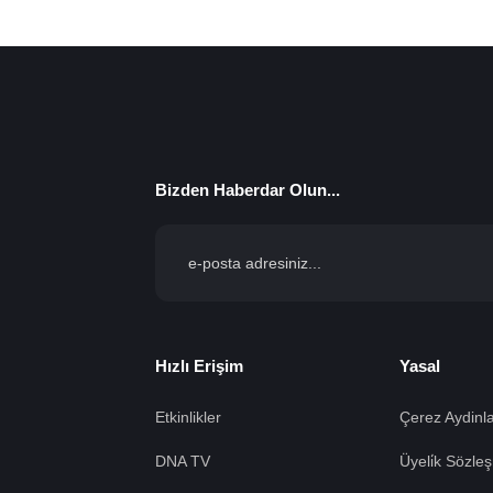
Bizden Haberdar Olun...
Hızlı Erişim
Yasal
Etkinlikler
Çerez Aydinla
DNA TV
Üyeli̇k Sözleş