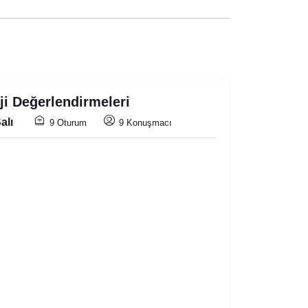
ji Değerlendirmeleri
alı
9 Oturum
9 Konuşmacı