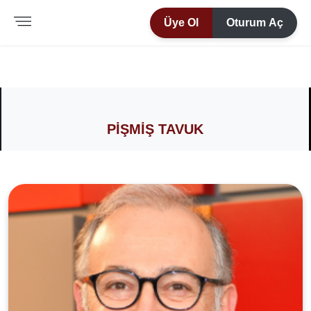
Üye Ol
Oturum Aç
PIŞMIŞ TAVUK