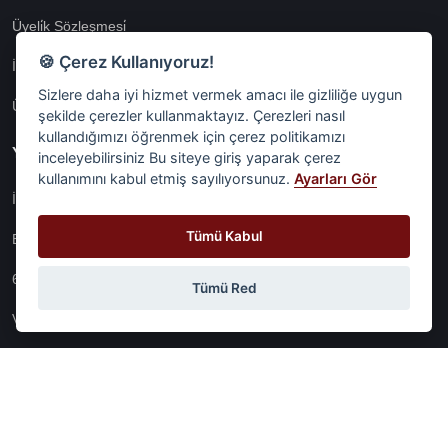
Üyeli̇k Sözleşmesi̇
🍪 Çerez Kullanıyoruz!
İnternet Si̇tesi̇ Aydinlatma Metni̇
Sizlere daha iyi hizmet vermek amacı ile gizliliğe uygun
Üyeli̇k Aydinlatma Metni̇
şekilde çerezler kullanmaktayız. Çerezleri nasıl
kullandığımızı öğrenmek için çerez politikamızı
Yasal
inceleyebilirsiniz Bu siteye giriş yaparak çerez
kullanımını kabul etmiş sayılıyorsunuz.
Ayarları Gör
İşlem Rehberi̇
Tümü Kabul
Etk İzni̇ Metni̇
6698 Sayili Kvkk Gereği̇nce Veri̇ Sorumlusuna Başvuru Formu
Tümü Red
Veri Sorumlularına Başvuru Formu
Tüm Sözleşmeler