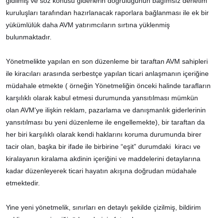
gidilmiş ve söz konusu giderlerin doğruluğunun bağımsız denetim
kuruluşları tarafından hazırlanacak raporlara bağlanması ile ek bir
yükümlülük daha AVM yatırımcıların sırtına yüklenmiş
bulunmaktadır.
Yönetmelikte yapılan en son düzenleme bir taraftan AVM sahipleri
ile kiracıları arasında serbestçe yapılan ticari anlaşmanın içeriğine
müdahale etmekte ( örneğin Yönetmeliğin önceki halinde tarafların
karşılıklı olarak kabul etmesi durumunda yansıtılması mümkün
olan AVM'ye ilişkin reklam, pazarlama ve danışmanlık giderlerinin
yansıtılması bu yeni düzenleme ile engellemekte), bir taraftan da
her biri karşılıklı olarak kendi haklarını koruma durumunda birer
tacir olan, başka bir ifade ile birbirine “eşit” durumdaki kiracı ve
kiralayanın kiralama akdinin içeriğini ve maddelerini detaylarına
kadar düzenleyerek ticari hayatın akışına doğrudan müdahale
etmektedir.
Yine yeni yönetmelik, sınırları en detaylı şekilde çizilmiş, bildirim