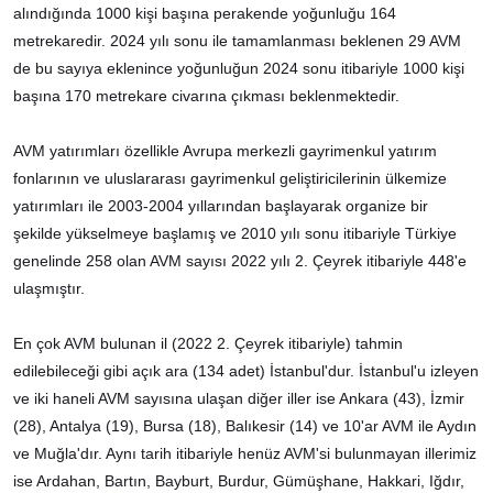
alındığında 1000 kişi başına perakende yoğunluğu 164
metrekaredir. 2024 yılı sonu ile tamamlanması beklenen 29 AVM
de bu sayıya eklenince yoğunluğun 2024 sonu itibariyle 1000 kişi
başına 170 metrekare civarına çıkması beklenmektedir.
AVM yatırımları özellikle Avrupa merkezli gayrimenkul yatırım
fonlarının ve uluslararası gayrimenkul geliştiricilerinin ülkemize
yatırımları ile 2003-2004 yıllarından başlayarak organize bir
şekilde yükselmeye başlamış ve 2010 yılı sonu itibariyle Türkiye
genelinde 258 olan AVM sayısı 2022 yılı 2. Çeyrek itibariyle 448'e
ulaşmıştır.
En çok AVM bulunan il (2022 2. Çeyrek itibariyle) tahmin
edilebileceği gibi açık ara (134 adet) İstanbul'dur. İstanbul'u izleyen
ve iki haneli AVM sayısına ulaşan diğer iller ise Ankara (43), İzmir
(28), Antalya (19), Bursa (18), Balıkesir (14) ve 10'ar AVM ile Aydın
ve Muğla'dır. Aynı tarih itibariyle henüz AVM'si bulunmayan illerimiz
ise Ardahan, Bartın, Bayburt, Burdur, Gümüşhane, Hakkari, Iğdır,