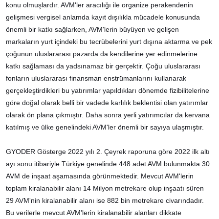
konu olmuşlardır. AVM'ler aracılığı ile organize perakendenin
gelişmesi vergisel anlamda kayıt dışılıkla mücadele konusunda
önemli bir katkı sağlarken, AVM'lerin büyüyen ve gelişen
markaların yurt içindeki bu tecrübelerini yurt dışına aktarma ve pek
çoğunun uluslararası pazarda da kendilerine yer edinmelerine
katkı sağlaması da yadsınamaz bir gerçektir. Çoğu uluslararası
fonların uluslararası finansman enstrümanlarını kullanarak
gerçekleştirdikleri bu yatırımlar yapıldıkları dönemde fizibilitelerine
göre doğal olarak belli bir vadede karlılık beklentisi olan yatırımlar
olarak ön plana çıkmıştır. Daha sonra yerli yatırımcılar da kervana
katılmış ve ülke genelindeki AVM'ler önemli bir sayıya ulaşmıştır.
GYODER Gösterge 2022 yılı 2. Çeyrek raporuna göre 2022 ilk altı
ayı sonu itibariyle Türkiye genelinde 448 adet AVM bulunmakta 30
AVM de inşaat aşamasında görünmektedir. Mevcut AVM'lerin
toplam kiralanabilir alanı 14 Milyon metrekare olup inşaatı süren
29 AVM'nin kiralanabilir alanı ise 882 bin metrekare civarındadır.
Bu verilerle mevcut AVM'lerin kiralanabilir alanları dikkate