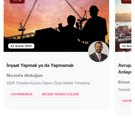
22 Aralık 2022
14 Aralı
İnşaat Yapmak ya da Yapmamak
Avrupalı
Anlayac
Mustafa Akdoğan
Ersun B
GİSP Yönetim Kurulu Üyesi / Özel Sektör Yöneticisi
Yeminli M
GAYRİMENKUL
BİLİŞİM TEKNOLOJİLERİ
GAYRİM