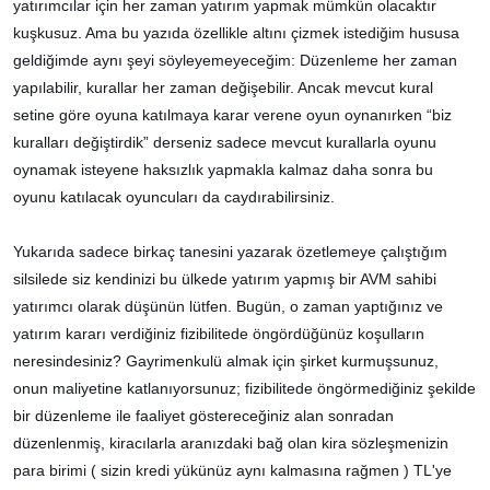
yatırımcılar için her zaman yatırım yapmak mümkün olacaktır
kuşkusuz. Ama bu yazıda özellikle altını çizmek istediğim hususa
geldiğimde aynı şeyi söyleyemeyeceğim: Düzenleme her zaman
yapılabilir, kurallar her zaman değişebilir. Ancak mevcut kural
setine göre oyuna katılmaya karar verene oyun oynanırken “biz
kuralları değiştirdik” derseniz sadece mevcut kurallarla oyunu
oynamak isteyene haksızlık yapmakla kalmaz daha sonra bu
oyunu katılacak oyuncuları da caydırabilirsiniz.
Yukarıda sadece birkaç tanesini yazarak özetlemeye çalıştığım
silsilede siz kendinizi bu ülkede yatırım yapmış bir AVM sahibi
yatırımcı olarak düşünün lütfen. Bugün, o zaman yaptığınız ve
yatırım kararı verdiğiniz fizibilitede öngördüğünüz koşulların
neresindesiniz? Gayrimenkulü almak için şirket kurmuşsunuz,
onun maliyetine katlanıyorsunuz; fizibilitede öngörmediğiniz şekilde
bir düzenleme ile faaliyet göstereceğiniz alan sonradan
düzenlenmiş, kiracılarla aranızdaki bağ olan kira sözleşmenizin
para birimi ( sizin kredi yükünüz aynı kalmasına rağmen ) TL'ye