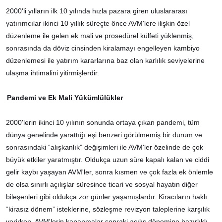
2000'li yılların ilk 10 yılında hızla pazara giren uluslararası
yatırımcılar ikinci 10 yıllık süreçte önce AVM'lere ilişkin özel
düzenleme ile gelen ek mali ve prosedürel külfeti yüklenmiş,
sonrasında da döviz cinsinden kiralamayı engelleyen kambiyo
düzenlemesi ile yatırım kararlarına baz olan karlılık seviyelerine
ulaşma ihtimalini yitirmişlerdir.
Pandemi ve Ek Mali Yükümlülükler
2000'lerin ikinci 10 yılının sonunda ortaya çıkan pandemi, tüm
dünya genelinde yarattığı eşi benzeri görülmemiş bir durum ve
sonrasındaki “alışkanlık” değişimleri ile AVM'ler özelinde de çok
büyük etkiler yaratmıştır. Oldukça uzun süre kapalı kalan ve ciddi
gelir kaybı yaşayan AVM'ler, sonra kısmen ve çok fazla ek önlemle
de olsa sınırlı açılışlar süresince ticari ve sosyal hayatın diğer
bileşenleri gibi oldukça zor günler yaşamışlardır. Kiracıların haklı
“kirasız dönem” isteklerine, sözleşme revizyon taleplerine karşılık
verirken, AVM'lerin kapanmalar sonraki açılış dönemine hazırlıklı