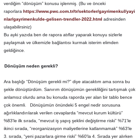
verdiğim “dönüşüm” konusu işlenmiş. (Bu ve önceki
raporlara
https://www.pwc.com.tr/tr/sektorler/gayrimenkul/yayi
nlar/gayrimenkulde-gelisen-trendler-2022.html
adresinden
ulaşabilirsiniz)
Bu ayki yazıda ben de rapora atıflar yaparak konuyu sizlerle
paylaşmak ve ülkemizle bağlantısı kurmak isterim elimden
geldiğince.
Dönüşüm neden gerekli?
Ara başlığı “Dönüşüm gerekli mi?” diye atacaktım ama sonra bu
şekle dönüştürdüm. Sanırım dönüşümün gerekliliğini tartışmak çok
anlamsız olurdu ama bu konuda raporda yer alan bir tablo bence
çok önemli. Dönüşümün önündeki 5 engel nedir sorusuna
ağırlıklandırılarak verilen cevaplarda “mevcut kurum kültürü”
%83'le ilk sırada, “mevcut iş yapış şeklini değiştirme riski” %71'le
ikinci sırada, “reorganizasyon maliyetlerine katlanmamak” %63'le
3. sırada, “yeni pazarlara girme riski” %60'la 4. Sırada yer alırken