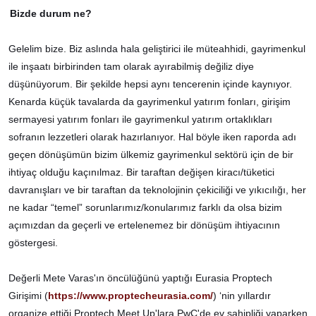
Bizde durum ne?
Gelelim bize. Biz aslında hala geliştirici ile müteahhidi, gayrimenkul
ile inşaatı birbirinden tam olarak ayırabilmiş değiliz diye
düşünüyorum. Bir şekilde hepsi aynı tencerenin içinde kaynıyor.
Kenarda küçük tavalarda da gayrimenkul yatırım fonları, girişim
sermayesi yatırım fonları ile gayrimenkul yatırım ortaklıkları
sofranın lezzetleri olarak hazırlanıyor. Hal böyle iken raporda adı
geçen dönüşümün bizim ülkemiz gayrimenkul sektörü için de bir
ihtiyaç olduğu kaçınılmaz. Bir taraftan değişen kiracı/tüketici
davranışları ve bir taraftan da teknolojinin çekiciliği ve yıkıcılığı, her
ne kadar “temel” sorunlarımız/konularımız farklı da olsa bizim
açımızdan da geçerli ve ertelenemez bir dönüşüm ihtiyacının
göstergesi.
Değerli Mete Varas'ın öncülüğünü yaptığı Eurasia Proptech
Girişimi (
https://www.proptecheurasia.com/
) ‘nin yıllardır
organize ettiği Proptech Meet Up'lara PwC'de ev sahipliği yaparken