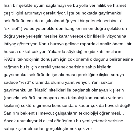
hızlı bir şekilde uyum sağlamayı ve bu yolla verimlilik ve hizmet
çeşitliliğini artırmayı gerektiriyor. İşte bu noktada gayrimenkul
sektörünün çok da alışık olmadığı yeni bir yetenek serisine (
“skillset” ) ve bu yeteneklerden hangilerinin en doğru şekilde en
doğru yere yerleştirilmesine karar verecek bir liderlik vizyonuna
ihtiyaç gösteriyor. Konu buraya gelince rapordaki analiz önemli bir
hususa dikkat çekiyor: Yukarıda söylediğim gibi katılımcıların
%92'si teknolojinin dönüşüm için çok önemli olduğunu belirtmesine
rağmen bu iş için gerekli yetenek serisine sahip kişilerin
gayrimenkul sektöründe işe alınması gerektiğine ilişkin soruya
sadece “%73” oranında olumlu yanıt veriyor. Yani sektör,
gayrimenkulün “klasik” nitelikleri ile bağlantılı olmayan kişilerin
(mesela sektörü tanımayan ama teknoloji konusunda yetenekli
kişilerin) sektöre girmesi konusunda o kadar çok da hevesli değil!
Sanırım beklentisi mevcut çalışanların teknolojiyi öğrenmesi…
Ancak unutuluyor ki dijital dönüşümü bu yeni yetenek serisine
sahip kişiler olmadan gerçekleştirmek çok zor.