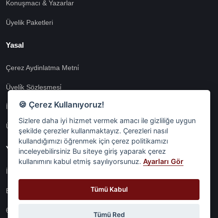
Konuşmacı & Yazarlar
Üyelik Paketleri
Yasal
Çerez Aydinlatma Metni̇
Üyeli̇k Sözleşmesi̇
🍪 Çerez Kullanıyoruz!
İnternet Si̇tesi̇ Aydinlatma Metni̇
Sizlere daha iyi hizmet vermek amacı ile gizliliğe uygun
Üyeli̇k Aydinlatma Metni̇
şekilde çerezler kullanmaktayız. Çerezleri nasıl
kullandığımızı öğrenmek için çerez politikamızı
Yasal
inceleyebilirsiniz Bu siteye giriş yaparak çerez
kullanımını kabul etmiş sayılıyorsunuz.
Ayarları Gör
İşlem Rehberi̇
Tümü Kabul
Etk İzni̇ Metni̇
6698 Sayili Kvkk Gereği̇nce Veri̇ Sorumlusuna Başvuru Formu
Tümü Red