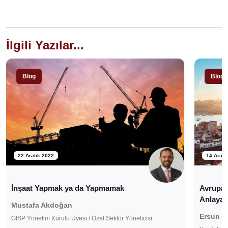
İlgili Yazılar...
Blog
Blog
22 Aralık 2022
14 Aralı
İnşaat Yapmak ya da Yapmamak
Avrupalı
Anlayac
Mustafa Akdoğan
Ersun B
GİSP Yönetim Kurulu Üyesi / Özel Sektör Yöneticisi