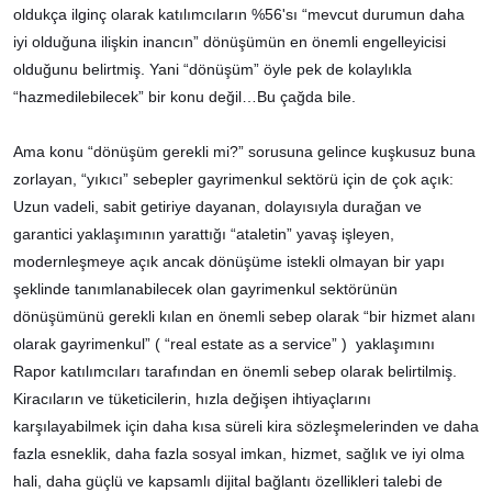
oldukça ilginç olarak katılımcıların %56'sı “mevcut durumun daha
iyi olduğuna ilişkin inancın” dönüşümün en önemli engelleyicisi
olduğunu belirtmiş. Yani “dönüşüm” öyle pek de kolaylıkla
“hazmedilebilecek” bir konu değil…Bu çağda bile.
Ama konu “dönüşüm gerekli mi?” sorusuna gelince kuşkusuz buna
zorlayan, “yıkıcı” sebepler gayrimenkul sektörü için de çok açık:
Uzun vadeli, sabit getiriye dayanan, dolayısıyla durağan ve
garantici yaklaşımının yarattığı “ataletin” yavaş işleyen,
modernleşmeye açık ancak dönüşüme istekli olmayan bir yapı
şeklinde tanımlanabilecek olan gayrimenkul sektörünün
dönüşümünü gerekli kılan en önemli sebep olarak “bir hizmet alanı
olarak gayrimenkul” ( “real estate as a service” ) yaklaşımını
Rapor katılımcıları tarafından en önemli sebep olarak belirtilmiş.
Kiracıların ve tüketicilerin, hızla değişen ihtiyaçlarını
karşılayabilmek için daha kısa süreli kira sözleşmelerinden ve daha
fazla esneklik, daha fazla sosyal imkan, hizmet, sağlık ve iyi olma
hali, daha güçlü ve kapsamlı dijital bağlantı özellikleri talebi de