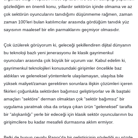
gözlediğim en önemli konu, yıllardır sektörün içinde olmama ve az
çok sektörün oyuncularını tanıdığımı düşünmeme rağmen, zaman
zaman 100'leri bulan katılımcılar arasında gördüğüm tanıdık yüz
sayısının maalesef bir elin parmaklarını geçmiyor olmasıdır.
Çok üzülerek görüyorum ki, geleceği şekillendiren dijital dünyanın
bu teknoloji bazlı yeni jenerasyonu ile klasik gayrimenkul
oyuncuları arasında çok büyük bir uçurum var. Kabul edelim ki,
gayrimenkul teknolojileri konusundaki girişimler öncelikle baz
aldıkları ve geleneksel yöntemlerle ulaşılamayan, ulaşılsa bile
yüksek maliyet/zaman gerektiren sorunlara ilişkin çözümleri içeren
fikirleri çoğunlukla sektörden bağımsız geliştiriyorlar ve ilk baştaki
amaçları “sektöre” derman olmaktan çok “sektör bağımsız” bir
uygulama yaratmak olsa da ortaya çıkan ürün “geleneksel” tarafta
bir “alışkanlığı” yerle bir edeceği için klasik sektör oyuncularının bu
girişimcilere bu kadar mesafeli durmasına aklım ermiyor.
Belki de bunun cevabı Rapor'da bir geliştiricinin söylediği şu sözde