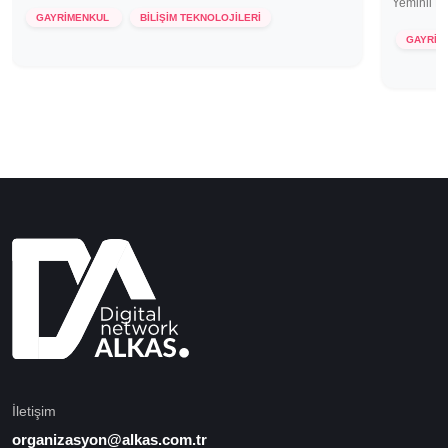
Yeminli M
GAYRİMENKUL
BİLİŞİM TEKNOLOJİLERİ
GAYRİM
İletişim
organizasyon@alkas.com.tr