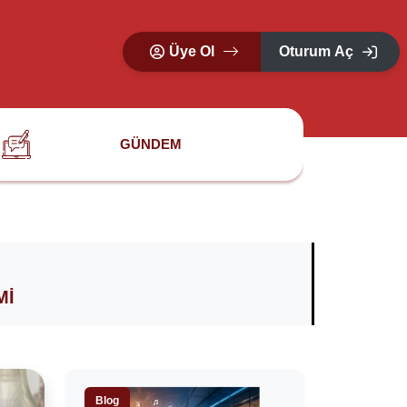
Üye Ol
Oturum Aç
GÜNDEM
MI
Blog