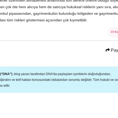
ğerler üzerinden alınabilmesi anlamında son derece önemli olduğu söylen
sinden çok öte hem alıcıya hem de satıcıya hukuksal risklerin yanı sıra, e
enkul piyasasından, gayrimenkulün bulunduğu bölgeden ve gayrimenk
ası tüm riskleri göstermesi açısından çok kıymetlidir.
13 Ey
Pay
ş (“DNA”)
, blog yazarı tarafından DNA'da paylaşılan içeriklerin doğruluğundan,
liğinden ve telif hakları konusundaki iddialardan sorumlu değildir. Tüm hukuki ve ce
 aittir.