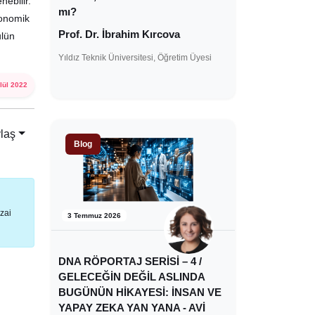
ebilir.
mı?
konomik
Prof. Dr. İbrahim Kırcova
ulün
Yıldız Teknik Üniversitesi, Öğretim Üyesi
lül 2022
laş
Blog
zai
3 Temmuz 2026
DNA RÖPORTAJ SERİSİ – 4 /
GELECEĞİN DEĞİL ASLINDA
BUGÜNÜN HİKAYESİ: İNSAN VE
YAPAY ZEKA YAN YANA - AVİ