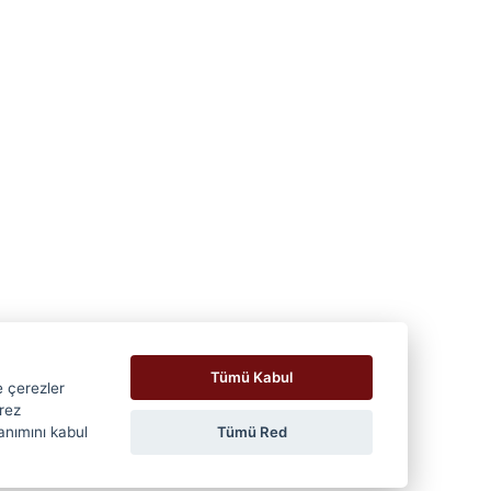
Tümü Kabul
e çerezler
erez
Tümü Red
lanımını kabul