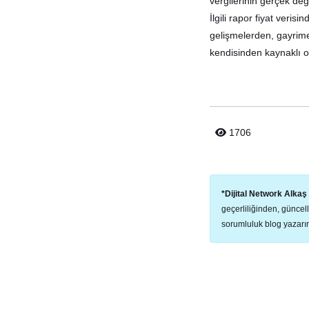
vergilerinin gerçek de
İlgili rapor fiyat veri
gelişmelerden, gayrim
kendisinden kaynaklı ol
1706
*Dijital Network Alka
geçerliliğinden, güncel
sorumluluk blog yazarına