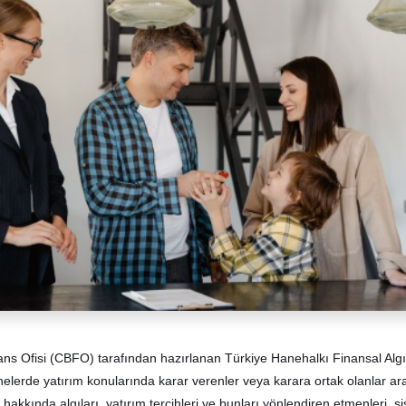
ns Ofisi (CBFO) tarafından hazırlanan Türkiye Hanehalkı Finansal Algı
elerde yatırım konularında karar verenler veya karara ortak olanlar ar
hakkında algıları, yatırım tercihleri ve bunları yönlendiren etmenleri, s