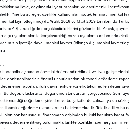
aklıklarına ilave, gayrimenkul yatırım fonları ve gayrimenkul sertifikası
dik. Yine bu süreçte, özellikle kullandırılan ipotek teminatlı menkul k
çi menkul kıymetleştirme) da Aralık 2018 ve Mart 2019 tarihlerinde Türki
kası A.Ş. aracılığı ile gerçekleştirildiklerini gözlemledik. Ancak, gayri
rt dışı uygulamalar ile karşılaştırıldığımızda uygulama anlamında eksik
racımızın ipoteğe dayalı menkul kıymet (bilanço dışı menkul kıymetleş
riz.
i…
 hanehalkı açısından önemini değerlendirebilmek ve fiyat gelişmelerin
kilde gözlenebilmesinin önemli unsurlarından bir tanesi değerleme rapo
değerleme raporları, ilgili gayrimenkule yönelik takdir edilen değer piy
r. Bu değer, uluslararası değerleme standartları çerçevesinde Sermay
tkilendirdiği değerleme şirketleri ve bu şirketlerde çalışan ya da sözl
n lisanslı değerleme uzmanlarınca belirlenmektedir. Takdir edilen bu d
arklı alan söz konusudur; finansmana erişimden hukuki konulara kadar fa
iyasa değerine ihtiyaç bulunmakla birlikte özellikle tapu harçlarının ve