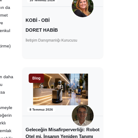
10 Temmuz 2026
nın da
ıymet
KOBİ - OBİ
ye
DORET HABİB
menkul
İletişim Danışmanlığı Kurucusu
tirme)
in daha
Blog
ru
asa
e
eşmeyle
8 Temmuz 2026
eğerin
rklı
Geleceğin Misafirperverliği: Robot
 emlak
Otel mi, İnsanın Yeniden Tanımı