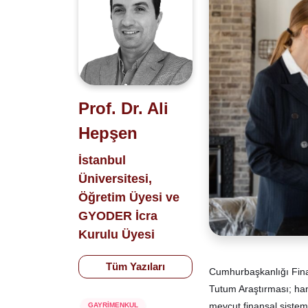
Prof. Dr. Ali
Hepşen
İstanbul
Üniversitesi,
Öğretim Üyesi ve
GYODER İcra
Kurulu Üyesi
Tüm Yazıları
Cumhurbaşkanlığı Fina
Tutum Araştırması; han
mevcut finansal sistem 
GAYRİMENKUL