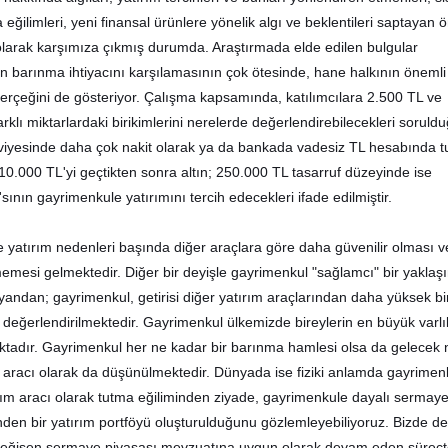
eğilimleri, yeni finansal ürünlere yönelik algı ve beklentileri saptayan 
olarak karşımıza çıkmış durumda. Araştırmada elde edilen bulgular
 barınma ihtiyacını karşılamasının çok ötesinde, hane halkının önemli 
gerçeğini de gösteriyor. Çalışma kapsamında, katılımcılara 2.500 TL ve
klı miktarlardaki birikimlerini nerelerde değerlendirebilecekleri soruld
viyesinde daha çok nakit olarak ya da bankada vadesiz TL hesabında t
10.000 TL'yi geçtikten sonra altın; 250.000 TL tasarruf düzeyinde ise
'sının gayrimenkule yatırımını tercih edecekleri ifade edilmiştir.
yatırım nedenleri başında diğer araçlara göre daha güvenilir olması 
esi gelmektedir. Diğer bir deyişle gayrimenkul "sağlamcı" bir yaklaş
 yandan; gayrimenkul, getirisi diğer yatırım araçlarından daha yüksek bi
a değerlendirilmektedir. Gayrimenkul ülkemizde bireylerin en büyük varlı
aktadır. Gayrimenkul her ne kadar bir barınma hamlesi olsa da gelecek n
ım aracı olarak da düşünülmektedir. Dünyada ise fiziki anlamda gayrimen
rım aracı olarak tutma eğiliminden ziyade, gayrimenkule dayalı sermay
inden bir yatırım portföyü oluşturulduğunu gözlemleyebiliyoruz. Bizde de
a değişen sermaye piyasası mevzuatına uygun olarak devam eden süreç