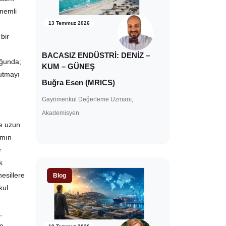
önemli
13 Temmuz 2026
bir
BACASIZ ENDÜSTRİ: DENİZ –
uğunda;
KUM – GÜNEŞ
utmayı
Buğra Esen (MRICS)
Gayrimenkul Değerleme Uzmanı,
Akademisyen
ve uzun
ımın
r
k
esillere
Blog
kul
e
,
te