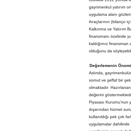
gayrimenkul yatırım ort
uygulama alanı gözlemle
ihraçlarının (bilanço i
Kalkınma ve Yatırım Ban
finansmanı özelinde yu
kaldığımız finansman a
olduğunu da söyleyebili
Değerlemenin Önem
Aslında, gayrimenkulün
somut ve şeffaf bir şe
olmaktadır. Hazırlanan 
değerini göstermektedi
Piyasası Kurumu'nun ye
dışarından hizmet suna
kullanıldığı pek çok f
uygulamalar dahilinde p