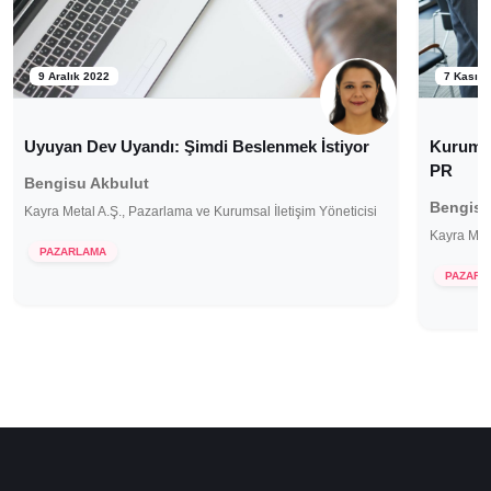
9 Aralık 2022
7 Kasım
Uyuyan Dev Uyandı: Şimdi Beslenmek İstiyor
Kurumsa
PR
Bengisu Akbulut
Bengisu
Kayra Metal A.Ş., Pazarlama ve Kurumsal İletişim Yöneticisi
Kayra Meta
PAZARLAMA
PAZARL