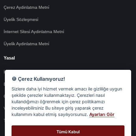
Çerez Aydinlatma Metni̇
Üyeli̇k Sözleşmesi̇
İnternet Si̇tesi̇ Aydinlatma Metni̇
Üyeli̇k Aydinlatma Metni̇
Yasal
İşlem Rehberi̇
🍪 Çerez Kullanıyoruz!
Etk İzni̇ Metni̇
Sizlere daha iyi hizmet vermek amacı ile gizliliğe uygun
şekilde çerezler kullanmaktayız. Çerezleri nasıl
6698 Sayili Kvkk Gereği̇nce Veri̇ Sorumlusuna Başvuru Formu
kullandığımızı öğrenmek için çerez politikamızı
inceleyebilirsiniz Bu siteye giriş yaparak çerez
Veri Sorumlularına Başvuru Formu
kullanımını kabul etmiş sayılıyorsunuz.
Ayarları Gör
Tüm Sözleşmeler
Tümü Kabul