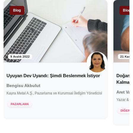
Blog
Blog
9 Aralık 2022
21 Kası
Uyuyan Dev Uyandı: Şimdi Beslenmek İstiyor
Doğanın
Kalmanı
Bengisu Akbulut
Aret Va
Kayra Metal A.Ş., Pazarlama ve Kurumsal İletişim Yöneticisi
Yazar & Y
PAZARLAMA
DİĞER