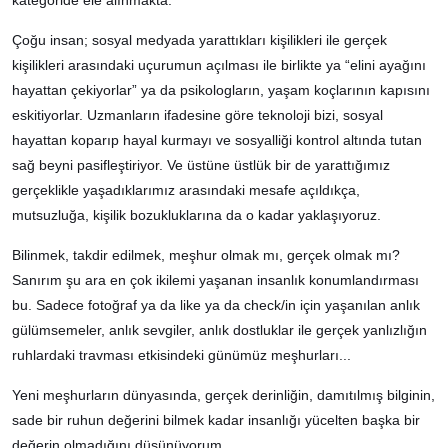
Çoğu insan; sosyal medyada yarattıkları kişilikleri ile gerçek
kişilikleri arasındaki uçurumun açılması ile birlikte ya “elini ayağını
hayattan çekiyorlar” ya da psikologların, yaşam koçlarının kapısını
eskitiyorlar. Uzmanların ifadesine göre teknoloji bizi, sosyal
hayattan koparıp hayal kurmayı ve sosyalliği kontrol altında tutan
sağ beyni pasifleştiriyor. Ve üstüne üstlük bir de yarattığımız
gerçeklikle yaşadıklarımız arasındaki mesafe açıldıkça,
mutsuzluğa, kişilik bozukluklarına da o kadar yaklaşıyoruz.
Bilinmek, takdir edilmek, meşhur olmak mı, gerçek olmak mı?
Sanırım şu ara en çok ikilemi yaşanan insanlık konumlandırması
bu. Sadece fotoğraf ya da like ya da check/in için yaşanılan anlık
gülümsemeler, anlık sevgiler, anlık dostluklar ile gerçek yanlızlığın
ruhlardaki travması etkisindeki günümüz meşhurları...
Yeni meşhurların dünyasında, gerçek derinliğin, damıtılmış bilginin,
sade bir ruhun değerini bilmek kadar insanlığı yücelten başka bir
değerin olmadığını düşünüyorum…