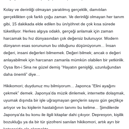
Kolay ve derinliği olmayan yaratılmış gerçeklik, damıtılan
gerçeklikten çok farklı çoğu zaman. Ve derinliği olmayan her tanım
gibi, 15 dakikada elde edilen bu ün/şöhret de çok kısa sürede
tüketiliyor. Herkes algıya odaklı, gerçeği anlamak için zaman
harcamak bu hız dünyasından çok değersiz bulunuyor. Modern
dünyanın esas sorununun bu olduğunu düşünüyorum... İnsan
değeri, insani değerleri bilmemek. Değeri bilmek; ancak o değeri
anlayabilmek için harcanan zamanla mümkün olabilen bir yetkinlik.
Oysa Ibn-i Sina ne güzel demiş “Hayatın genişliği, uzunluğundan
daha önemli” diye…
Hikikomori; duydunuz mu bilmiyorum... Japonca “Elini ayağını
çekmek” demek. Japonya'da müzik dinlemek, internette dolaşmak,
uyumak dışında bir işle uğraşmayan gençlerin sayısı gün geçtikçe
artıyor ve bu kişilerin hastalığının tanımı bu kelime... Şimdilerde
Japonya'da bu konu ile ilgili kitaplar dahi çıkıyor. Depresyon, kişilik
bozukluğu ya da bir tür şizofreni sanılan hikikomori, artık ayrı bir
kategoride ele alınmakta.