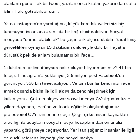
olanların günü. Tek bir tweet, yazılan onca kitabın yazarından daha
bilinir hale getirebiliyor sizi...
Ya da Instagram'da yarattığınız, küçük kare hikayeleri sizi hiç
tanımayan insanlarla aranızda bir bağ oluşturabiliyor. Sosyal
medyada “dürüst olabilmek” bu çağın etik ölçüsü olabilir. Yaratılmış
gerçeklikleri oynayan 15 dakikanın ünlüleriyle dolu bir hayatta
dürüstlük pek de anlam bulamamış bir ifade…
1 dakikada, online dünyada neler oluyor biliyor musunuz? 41 bin
fotoğraf Instagram'a yükleniyor, 3.5 milyon post Facebook'da
görünüyor, 350 bin tweet atılıyor... Ve tüm bunlar kendimizi ifade
etmek dışında bizim ile ilgili algıyı da zenginleştirmek için
kullanıyoruz. Çok net birşey var sosyal medya CV'si günümüzde
yıllara dayanan, tecrübe ve teorik eğitimle oluşturduğumuz
profesyonel CV'mizin önüne geçti. Çoğu şirket insan kaynakları
aracılığı ile adayların sosyal medya hesaplarından ön analiz
yaparak, görüşmeye çağırıyorlar. Yeni tanıştığımız insanlar ile ilgili
en güçlü referans kaynağı yine sosyal medya.