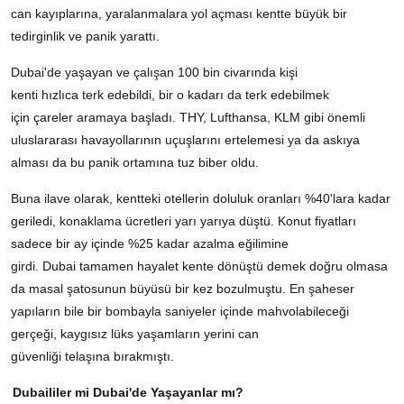
can kayıplarına, yaralanmalara yol açması kentte büyük bir
tedirginlik ve panik yarattı.
Dubai'de yaşayan ve çalışan 100 bin civarında kişi
kenti hızlıca terk edebildi, bir o kadarı da terk edebilmek
için çareler aramaya başladı. THY, Lufthansa, KLM gibi önemli
uluslararası havayollarının uçuşlarını ertelemesi ya da askıya
alması da bu panik ortamına tuz biber oldu.
Buna ilave olarak, kentteki otellerin doluluk oranları %40'lara kadar
geriledi, konaklama ücretleri yarı yarıya düştü. Konut fiyatları
sadece bir ay içinde %25 kadar azalma eğilimine
girdi. Dubai tamamen hayalet kente dönüştü demek doğru olmasa
da masal şatosunun büyüsü bir kez bozulmuştu. En şaheser
yapıların bile bir bombayla saniyeler içinde mahvolabileceği
gerçeği, kaygısız lüks yaşamların yerini can
güvenliği telaşına bırakmıştı.
Dubaililer mi Dubai'de Yaşayanlar mı?