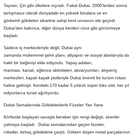
Tayvan, Çin gibi ülkelere sıçradı. Fakat Dubai, 2000'lerden sonra
tartışmasız olarak dünyadaki en yüksek binalara ve en
görkemli gökdelen siluetine sahip kent unvanını ele geçirdi.
Dubai'den bakınca, diğer dünya kentleri cüce gibi görünmeye
başladı.
Sadece iş merkezleriyle değil, Dubai aynı
zamanda mükemmel şehir planı, altyapısı ve sosyal alanlarıyla da
haklı bir beğeniyi elde ediyordu. Yapay adaları,
marinası, kanalı, eğlence aktiviteleri, akvaryumları, alışveriş
merkezleri, kapalı kayak pistleriyle Dubai önemli bir turizm rotası
haline gelmişti. Kentteki 170 kadar 5 yıldızlı süper lüks otel, her yıl
milyonlarca turisti ağırlıyordu.
Dubai Semalarında Gökdelenlerle Füzeler Yan Yana
Körfezde başlayan savaşla beraber işin rengi değişti, sirenler
çalmaya başladı. Dubai semalarından geçen füzeler,
roketler, birkaç gökdelene çarptı. Gökten düşen metal parçalarının