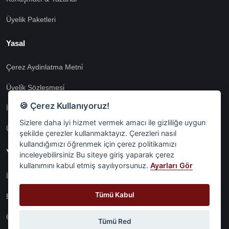
Üyelik Paketleri
Yasal
Çerez Aydinlatma Metni̇
Üyeli̇k Sözleşmesi̇
🍪 Çerez Kullanıyoruz!
İnternet Si̇tesi̇ Aydinlatma Metni̇
Sizlere daha iyi hizmet vermek amacı ile gizliliğe uygun
Üyeli̇k Aydinlatma Metni̇
şekilde çerezler kullanmaktayız. Çerezleri nasıl
kullandığımızı öğrenmek için çerez politikamızı
Yasal
inceleyebilirsiniz Bu siteye giriş yaparak çerez
kullanımını kabul etmiş sayılıyorsunuz.
Ayarları Gör
İşlem Rehberi̇
Tümü Kabul
Etk İzni̇ Metni̇
6698 Sayili Kvkk Gereği̇nce Veri̇ Sorumlusuna Başvuru Formu
Tümü Red