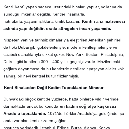
Kenti “kent” yapan sadece üzerindeki binalar, yapılar, yollar ya da
sunduğu imkanlar değildir. Kentler insanlarla,
hatıralarla, yaşanmışlıklarla kimlik kazanır.
Kentin ana malzemesi
aslında yapı değildir; orada süregelen insan yaşamıdır.
Nispeten yeni ve tarihsiz olmalarıyla eleştirilen Amerikan şehirleri
de tıpkı Dubai gibi gökdelenleriyle, modern kentleşmeleriyle ve
cazibeli olanaklarıyla dikkat çeker. New York, Boston, Philadelphia,
Detroit gibi kentlerin 300 – 400 yıllık geçmişi vardır. Mazileri eski
çağlara dayanmasa da bu kentlerde nesillerdir yaşayan aileler kök
salmış, bir nevi kentsel kültür filizlenmiştir.
Kent Binalardan Değil Kadim Topraklardan Mirastır
Dünya'daki birçok kent de yüzlerce, hatta binlerce yıldır yerinde
durmaktadır ancak bu konuda
en kadim coğrafya kuşkusuz
Anadolu topraklarıdır.
1071'de Türkler Anadolu'ya geldiğinde, şu
anda var olan kentler zaten çağlar
boyunca yerindedir. İstanbul, Edirne, Bursa, Alanya, Konya,