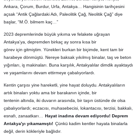
Ankara, Çorum, Burdur, Urfa, Antakya… Hangisinin tarihçesini
açsak “Antik Çağlardaki Adı, Paleolitik Çağ, Neolitik Çağ” diye
başlar, “M.Ö. bilmem kaç…”
2023 depremlerinde büyük yıkıma ve felakete uğrayan
Antakya'ya, depremden birkaç ay sonra kısa bir
görev için gitmiştim. Yürekleri burkan bir biçimde, kent tam bir
harabeye dönmüştü. Nereye baksak yıkılmış binalar, taş ve beton
yığınları, iş makinaları. Buna karşılık, Antakyalılar dimdik ayaktaydı
ve yaşamlarını devam ettirmeye çabalıyorlardı.
Kentin çarşısı yine hareketli, yine hayat doluydu. Antakyalıların
artık binaları yoktu ama bir barakanın içinde, bir
tentenin altında, iki duvarın arasında, bir taşın üstünde de olsa
çabalıyorlardı; eczacısı, muhasebecisi, lokantacısı, terzisi, bakkalı,
esnafı, zanaatkarı…
Hayat inadına devam ediyordu! Deprem
Antakya'yı yıkamamıştı!
Çünkü kadim kentler hayata binalarla
değil, derin kökleriyle bağlıdır.