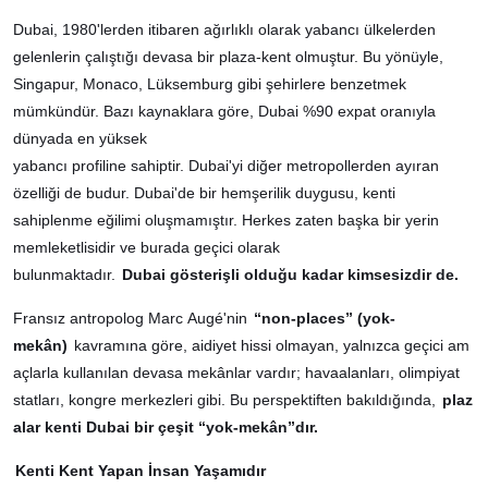
Dubai, 1980'lerden itibaren ağırlıklı olarak yabancı ülkelerden
gelenlerin çalıştığı devasa bir plaza-kent olmuştur. Bu yönüyle,
Singapur, Monaco, Lüksemburg gibi şehirlere benzetmek
mümkündür. Bazı kaynaklara göre, Dubai %90 expat oranıyla
dünyada en yüksek
yabancı profiline sahiptir. Dubai'yi diğer metropollerden ayıran
özelliği de budur. Dubai'de bir hemşerilik duygusu, kenti
sahiplenme eğilimi oluşmamıştır. Herkes zaten başka bir yerin
memleketlisidir ve burada geçici olarak
bulunmaktadır.
Dubai gösterişli olduğu kadar kimsesizdir de.
Fransız antropolog Marc Augé'nin
“non-places” (yok-
mekân)
kavramına göre, aidiyet hissi olmayan, yalnızca geçici am
açlarla kullanılan devasa mekânlar vardır; havaalanları, olimpiyat
statları, kongre merkezleri gibi. Bu perspektiften bakıldığında,
plaz
alar kenti Dubai bir çeşit “yok-mekân”dır.
Kenti Kent Yapan İnsan Yaşamıdır