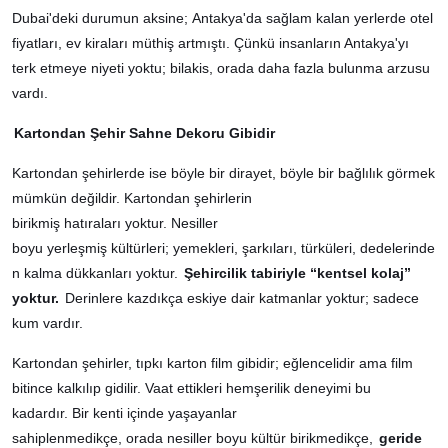
Dubai'deki durumun aksine; Antakya'da sağlam kalan yerlerde otel
fiyatları, ev kiraları müthiş artmıştı. Çünkü insanların Antakya'yı
terk etmeye niyeti yoktu; bilakis, orada daha fazla bulunma arzusu
vardı.
Kartondan Şehir Sahne Dekoru Gibidir
Kartondan şehirlerde ise böyle bir dirayet, böyle bir bağlılık görmek
mümkün değildir. Kartondan şehirlerin
birikmiş hatıraları yoktur. Nesiller
boyu yerleşmiş kültürleri; yemekleri, şarkıları, türküleri, dedelerinde
n kalma dükkanları yoktur.
Şehircilik tabiriyle “kentsel kolaj”
yoktur.
Derinlere kazdıkça eskiye dair katmanlar yoktur; sadece
kum vardır.
Kartondan şehirler, tıpkı karton film gibidir; eğlencelidir ama film
bitince kalkılıp gidilir. Vaat ettikleri hemşerilik deneyimi bu
kadardır. Bir kenti içinde yaşayanlar
sahiplenmedikçe, orada nesiller boyu kültür birikmedikçe,
geride