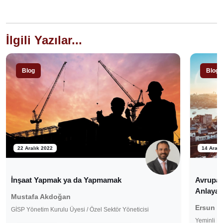
İlgili Yazılar...
Blog
Blog
22 Aralık 2022
14 Aralı
İnşaat Yapmak ya da Yapmamak
Avrupalı
Anlayac
Mustafa Akdoğan
Ersun B
GİSP Yönetim Kurulu Üyesi / Özel Sektör Yöneticisi
Yeminli M