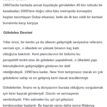
1960'larda haritada ancak büyüteçle görülebilen 40 bin nüfuslu bir
kasabadan 2000'lere doğru ultra lüks metropolis konseptini
baştan tanımlayan Dubai efsanesi, belki de ilk kez ciddi bir kentsel
bunalımla karşı karşıya.
Gökdelen Devrimi
Yıllar önce, bir kentin ya da ülkenin gelişmişlik seviyesine referans
vermek için, o ülkedeki en yüksek binanın kaç katlı
olduğuna bakılırdı. Kent plancılarının bir bölümü bu
perspektifi tenkit etse de gökdelen yapabilmek, o ülkedeki yapı
teknolojilerinin gelişmişliğini gösteren bir delil
niteliğindeydi. 1990'lara kadar, New York tartışmasız olarak en çok
gökdelene sahip ve en gelişmiş kent olarak tescillenmişti.
Gökdelenler, finans ve iş dünyasının burada olduğunu vurgulamak
için birer bayrak gönderiydi. Gücün ve sermayenin
sembolüydü. Film sahneleri bu ışıl ışıl gökyüzü
koridorundan başlardı. Bu bayrak yarışı daha sonra Malezya,