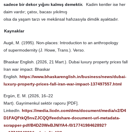
sadece bir dekor yığını kalmış demektir.
Kadim kentler ise her
daim vardır; çatısı, bacası yıkılmış
olsa da yaşam tarzı ve mekânsal hafızasıyla dimdik ayaktadır.
Kaynaklar
Augé, M. (1995). Non-places: Introduction to an anthropology
of supermodernity (J. Howe, Trans.). Verso.
Bhaskar English. (2026, 21 Mart.). Dubai luxury property prices fall
Iran war impact. Bhaskar
English.
https://www.bhaskarenglish.in/business/news/dubai-
luxury-property-prices-fall-iran-war-impact-137497557.html
Ergün, E. M. (2026, 16–22
Mart). Gayrimenkul sektör raporu [PDF].
LinkedIn.
https://media.licdn.com/dms/document/media/v2/D4
D1FAQFtkQ5nvZJCQQ/feedshare-document-url-metadata-
scrapper-pdf/B4DZ0WeBJNIYA4-/0/1774198462892?