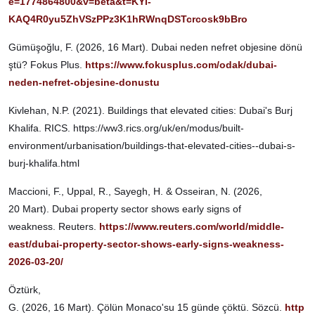
e=1774864800&v=beta&t=KYl-
KAQ4R0yu5ZhVSzPPz3K1hRWnqDSTcrcosk9bBro
Gümüşoğlu, F. (2026, 16 Mart). Dubai neden nefret objesine dönü
ştü? Fokus Plus.
https://www.fokusplus.com/odak/dubai-
neden-nefret-objesine-donustu
Kivlehan, N.P. (2021). Buildings that elevated cities: Dubai's Burj
Khalifa. RICS. https://ww3.rics.org/uk/en/modus/built-
environment/urbanisation/buildings-that-elevated-cities--dubai-s-
burj-khalifa.html
Maccioni, F., Uppal, R., Sayegh, H. & Osseiran, N. (2026,
20 Mart). Dubai property sector shows early signs of
weakness. Reuters.
https://www.reuters.com/world/middle-
east/dubai-property-sector-shows-early-signs-weakness-
2026-03-20/
Öztürk,
G. (2026, 16 Mart). Çölün Monaco'su 15 günde çöktü. Sözcü.
http