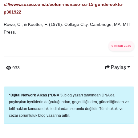
s://www.sozcu.com.tr/colun-monaco-su-15-gunde-coktu-
p301922
Rowe, C., & Koetter, F. (1978). Collage City. Cambridge, MA: MIT
Press.
6 Nisan 2026
Paylaş
933
*Dijital Network Alkaş (“DNA”)
, blog yazarı tarafından DNA'da
paylaşılan içeriklerin doğruluğundan, geçerliliğinden, güncelliğinden ve
telif hakları konusundaki iddialardan sorumlu değildir. Tüm hukuki ve
cezai sorumluluk blog yazarına aittir.