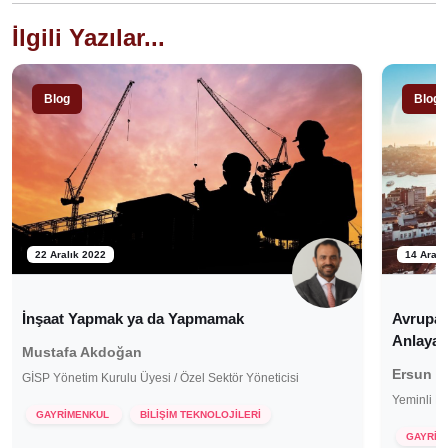
İlgili Yazılar...
Blog
Blog
22 Aralık 2022
14 Aralı
İnşaat Yapmak ya da Yapmamak
Avrupalı
Anlayac
Mustafa Akdoğan
Ersun B
GİSP Yönetim Kurulu Üyesi / Özel Sektör Yöneticisi
Yeminli M
GAYRİMENKUL
BİLİŞİM TEKNOLOJİLERİ
GAYRİM