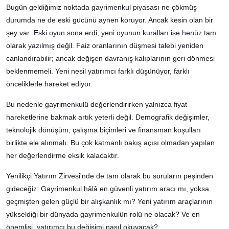
Bugün geldiğimiz noktada gayrimenkul piyasası ne çökmüş
durumda ne de eski gücünü aynen koruyor. Ancak kesin olan bir
şey var: Eski oyun sona erdi, yeni oyunun kuralları ise henüz tam
olarak yazılmış değil. Faiz oranlarının düşmesi talebi yeniden
canlandırabilir; ancak değişen davranış kalıplarının geri dönmesi
beklenmemeli. Yeni nesil yatırımcı farklı düşünüyor, farklı
önceliklerle hareket ediyor.
Bu nedenle gayrimenkulü değerlendirirken yalnızca fiyat
hareketlerine bakmak artık yeterli değil. Demografik değişimler,
teknolojik dönüşüm, çalışma biçimleri ve finansman koşulları
birlikte ele alınmalı. Bu çok katmanlı bakış açısı olmadan yapılan
her değerlendirme eksik kalacaktır.
Yenilikçi Yatırım Zirvesi'nde de tam olarak bu soruların peşinden
gideceğiz: Gayrimenkul hâlâ en güvenli yatırım aracı mı, yoksa
geçmişten gelen güçlü bir alışkanlık mı? Yeni yatırım araçlarının
yükseldiği bir dünyada gayrimenkulün rolü ne olacak? Ve en
önemlisi, yatırımcı bu değişimi nasıl okuyacak?