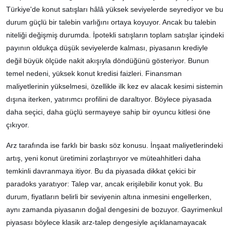
Türkiye'de konut satışları hâlâ yüksek seviyelerde seyrediyor ve bu
durum güçlü bir talebin varlığını ortaya koyuyor. Ancak bu talebin
niteliği değişmiş durumda. İpotekli satışların toplam satışlar içindeki
payının oldukça düşük seviyelerde kalması, piyasanın krediyle
değil büyük ölçüde nakit akışıyla döndüğünü gösteriyor. Bunun
temel nedeni, yüksek konut kredisi faizleri. Finansman
maliyetlerinin yükselmesi, özellikle ilk kez ev alacak kesimi sistemin
dışına iterken, yatırımcı profilini de daraltıyor. Böylece piyasada
daha seçici, daha güçlü sermayeye sahip bir oyuncu kitlesi öne
çıkıyor.
Arz tarafında ise farklı bir baskı söz konusu. İnşaat maliyetlerindeki
artış, yeni konut üretimini zorlaştırıyor ve müteahhitleri daha
temkinli davranmaya itiyor. Bu da piyasada dikkat çekici bir
paradoks yaratıyor: Talep var, ancak erişilebilir konut yok. Bu
durum, fiyatların belirli bir seviyenin altına inmesini engellerken,
aynı zamanda piyasanın doğal dengesini de bozuyor. Gayrimenkul
piyasası böylece klasik arz-talep dengesiyle açıklanamayacak