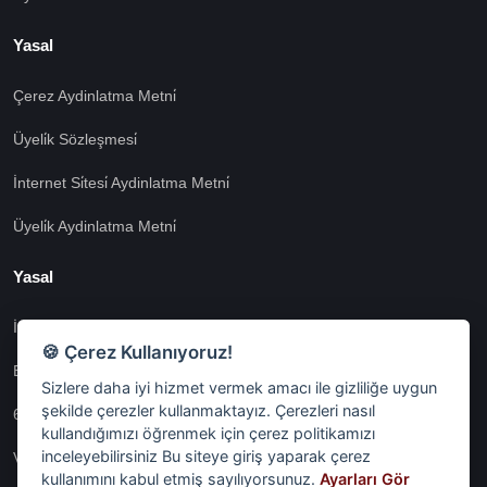
Yasal
Çerez Aydinlatma Metni̇
Üyeli̇k Sözleşmesi̇
İnternet Si̇tesi̇ Aydinlatma Metni̇
Üyeli̇k Aydinlatma Metni̇
Yasal
İşlem Rehberi̇
🍪 Çerez Kullanıyoruz!
Etk İzni̇ Metni̇
Sizlere daha iyi hizmet vermek amacı ile gizliliğe uygun
şekilde çerezler kullanmaktayız. Çerezleri nasıl
6698 Sayili Kvkk Gereği̇nce Veri̇ Sorumlusuna Başvuru Formu
kullandığımızı öğrenmek için çerez politikamızı
inceleyebilirsiniz Bu siteye giriş yaparak çerez
Veri Sorumlularına Başvuru Formu
kullanımını kabul etmiş sayılıyorsunuz.
Ayarları Gör