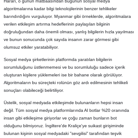
Harari, o günün matbaasından bugünün sosyal medya
algoritmalarına kadar bilgi teknolojilerinin benzer tehlikeler
barındırdığını vurguluyor. Myanmar gibi örneklerde, algoritmalara
verilen etkileşim artırma hedeflerinin paylaşılan bilginin
doğruluğundan daha önemli olması, yanlış bilgilerin hızla yayılması
ve bunun sonucunda çok sayıda insanın zarar görmesi gibi
olumsuz etkiler yaratabiliyor.
Sosyal medya şirketlerinin platformda yaratılan bilgilerin
sorumluluğunu üstlenmemesi ve bu sorumluluğu sadece içerik
oluşturan kişilere yüklemeleri ise bir bahane olarak görülüyor.
Algoritmaların bu süreçteki rolünün göz ardı edilmesinin tehlikeli
sonuçları olabileceği belirtiliyor.
Üstelik, sosyal medyada etkileşimde bulunanların hepsi insan
değil. Tüm sosyal medya platformlarında AI botlar %20 oranında
insan gibi etkileşime giriyorlar ve çoğu zaman bunların bot
olduğunu bilmiyoruz. İngiltere'de Kraliçe'ye suikast girişiminde
bulunan kişinin sosyal medyadaki "sevgilisi" tarafından teşvik