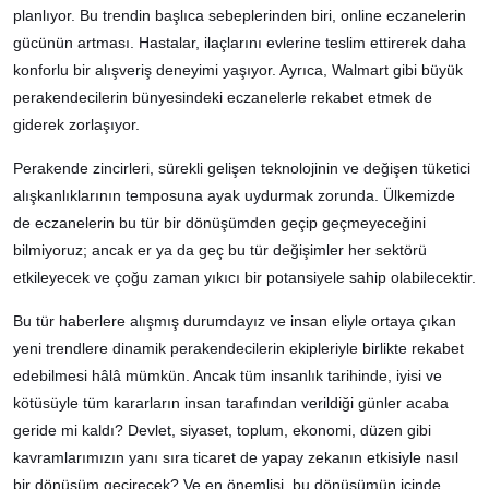
planlıyor. Bu trendin başlıca sebeplerinden biri, online eczanelerin
gücünün artması. Hastalar, ilaçlarını evlerine teslim ettirerek daha
konforlu bir alışveriş deneyimi yaşıyor. Ayrıca, Walmart gibi büyük
perakendecilerin bünyesindeki eczanelerle rekabet etmek de
giderek zorlaşıyor.
Perakende zincirleri, sürekli gelişen teknolojinin ve değişen tüketici
alışkanlıklarının temposuna ayak uydurmak zorunda. Ülkemizde
de eczanelerin bu tür bir dönüşümden geçip geçmeyeceğini
bilmiyoruz; ancak er ya da geç bu tür değişimler her sektörü
etkileyecek ve çoğu zaman yıkıcı bir potansiyele sahip olabilecektir.
Bu tür haberlere alışmış durumdayız ve insan eliyle ortaya çıkan
yeni trendlere dinamik perakendecilerin ekipleriyle birlikte rekabet
edebilmesi hâlâ mümkün. Ancak tüm insanlık tarihinde, iyisi ve
kötüsüyle tüm kararların insan tarafından verildiği günler acaba
geride mi kaldı? Devlet, siyaset, toplum, ekonomi, düzen gibi
kavramlarımızın yanı sıra ticaret de yapay zekanın etkisiyle nasıl
bir dönüşüm geçirecek? Ve en önemlisi, bu dönüşümün içinde