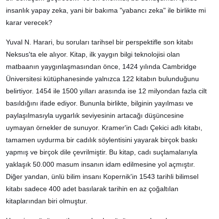
insanlık yapay zeka, yani bir bakıma "yabancı zeka" ile birlikte mi
karar verecek?
Yuval N. Harari, bu soruları tarihsel bir perspektifle son kitabı
Neksus'ta ele alıyor. Kitap, ilk yaygın bilgi teknolojisi olan
matbaanın yaygınlaşmasından önce, 1424 yılında Cambridge
Üniversitesi kütüphanesinde yalnızca 122 kitabın bulunduğunu
belirtiyor. 1454 ile 1500 yılları arasında ise 12 milyondan fazla cilt
basıldığını ifade ediyor. Bununla birlikte, bilginin yayılması ve
paylaşılmasıyla uygarlık seviyesinin artacağı düşüncesine
uymayan örnekler de sunuyor. Kramer'in Cadı Çekici adlı kitabı,
tamamen uydurma bir cadılık söylentisini yayarak birçok baskı
yapmış ve birçok dile çevrilmiştir. Bu kitap, cadı suçlamalarıyla
yaklaşık 50.000 masum insanın idam edilmesine yol açmıştır.
Diğer yandan, ünlü bilim insanı Kopernik'in 1543 tarihli bilimsel
kitabı sadece 400 adet basılarak tarihin en az çoğaltılan
kitaplarından biri olmuştur.