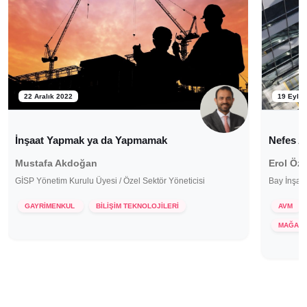
22 Aralık 2022
19 Eylül
İnşaat Yapmak ya da Yapmamak
Nefes A
Mustafa Akdoğan
Erol Öz
GİSP Yönetim Kurulu Üyesi / Özel Sektör Yöneticisi
Bay İnşaa
GAYRİMENKUL
BİLİŞİM TEKNOLOJİLERİ
AVM
MAĞAZA