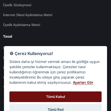
Üyeli̇k Sözleşmesi̇
İnternet Si̇tesi̇ Aydinlatma Metni̇
Üyeli̇k Aydinlatma Metni̇
Yasal
İşlem Rehberi̇
🍪 Çerez Kullanıyoruz!
Etk İzni̇ Metni̇
Sizlere daha iyi hizmet vermek amacı ile gizliliğe uygun
şekilde çerezler kullanmaktayız. Çerezleri nasıl
6698 Sayili Kvkk Gereği̇nce Veri̇ Sorumlusuna Başvuru Formu
kullandığımızı öğrenmek için çerez politikamızı
inceleyebilirsiniz Bu siteye giriş yaparak çerez
Veri Sorumlularına Başvuru Formu
kullanımını kabul etmiş sayılıyorsunuz.
Ayarları Gör
Tüm Sözleşmeler
Tümü Kabul
Tümü Red