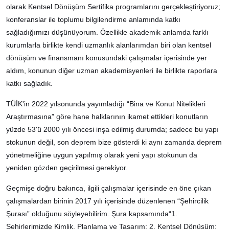
olarak Kentsel Dönüşüm Sertifika programlarını gerçekleştiriyoruz;
konferanslar ile toplumu bilgilendirme anlamında katkı
sağladığımızı düşünüyorum. Özellikle akademik anlamda farklı
kurumlarla birlikte kendi uzmanlık alanlarımdan biri olan kentsel
dönüşüm ve finansmanı konusundaki çalışmalar içerisinde yer
aldım, konunun diğer uzman akademisyenleri ile birlikte raporlara
katkı sağladık.
TÜİK'in 2022 yılsonunda yayımladığı “Bina ve Konut Nitelikleri
Araştırmasına” göre hane halklarının ikamet ettikleri konutların
yüzde 53'ü 2000 yılı öncesi inşa edilmiş durumda; sadece bu yapı
stokunun değil, son deprem bize gösterdi ki aynı zamanda deprem
yönetmeliğine uygun yapılmış olarak yeni yapı stokunun da
yeniden gözden geçirilmesi gerekiyor.
Geçmişe doğru bakınca, ilgili çalışmalar içerisinde en öne çıkan
çalışmalardan birinin 2017 yılı içerisinde düzenlenen “Şehircilik
Şurası” olduğunu söyleyebilirim. Şura kapsamında“1.
Şehirlerimizde Kimlik, Planlama ve Tasarım; 2. Kentsel Dönüşüm;