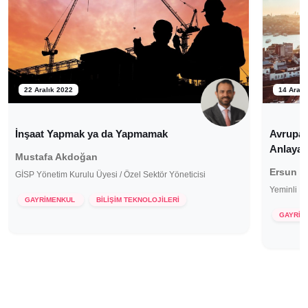
22 Aralık 2022
14 Aralı
İnşaat Yapmak ya da Yapmamak
Avrupalı
Anlayac
Mustafa Akdoğan
Ersun B
GİSP Yönetim Kurulu Üyesi / Özel Sektör Yöneticisi
Yeminli M
GAYRİMENKUL
BİLİŞİM TEKNOLOJİLERİ
GAYRİM