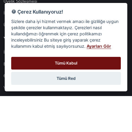
Üyeli̇k Sözleşmesi̇
🍪 Çerez Kullanıyoruz!
İnternet Si̇tesi̇ Aydinlatma Metni̇
Sizlere daha iyi hizmet vermek amacı ile gizliliğe uygun
Üyeli̇k Aydinlatma Metni̇
şekilde çerezler kullanmaktayız. Çerezleri nasıl
kullandığımızı öğrenmek için çerez politikamızı
Yasal
inceleyebilirsiniz Bu siteye giriş yaparak çerez
kullanımını kabul etmiş sayılıyorsunuz.
Ayarları Gör
İşlem Rehberi̇
Tümü Kabul
Etk İzni̇ Metni̇
6698 Sayili Kvkk Gereği̇nce Veri̇ Sorumlusuna Başvuru Formu
Tümü Red
Veri Sorumlularına Başvuru Formu
Tüm Sözleşmeler
© Digital Network Alkaş | 2026