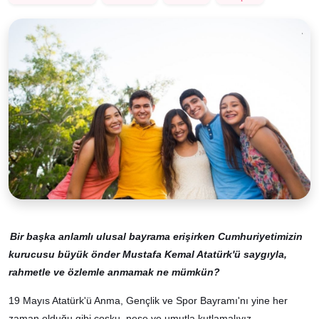
Bir başka anlamlı ulusal bayrama erişirken Cumhuriyetimizin
kurucusu büyük önder Mustafa Kemal Atatürk'ü saygıyla,
rahmetle ve özlemle anmamak ne mümkün?
19 Mayıs Atatürk'ü Anma, Gençlik ve Spor Bayramı'nı yine her
zaman olduğu gibi coşku, neşe ve umutla kutlamalıyız.