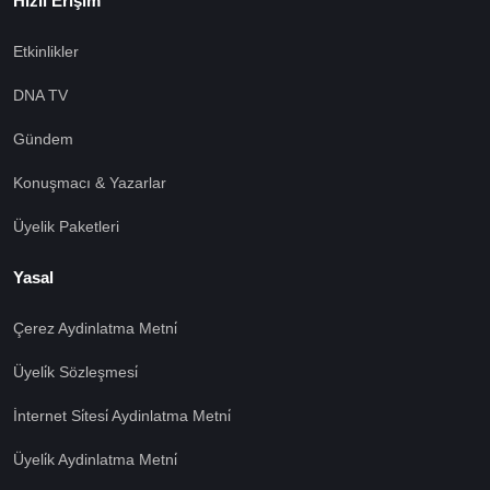
Hızlı Erişim
Etkinlikler
DNA TV
Gündem
Konuşmacı & Yazarlar
Üyelik Paketleri
Yasal
Çerez Aydinlatma Metni̇
Üyeli̇k Sözleşmesi̇
İnternet Si̇tesi̇ Aydinlatma Metni̇
Üyeli̇k Aydinlatma Metni̇