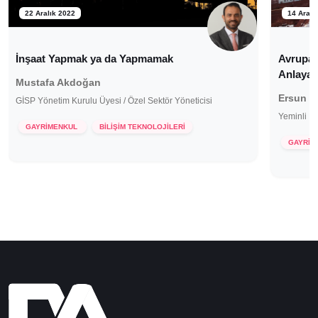
22 Aralık 2022
14 Aralı
İnşaat Yapmak ya da Yapmamak
Avrupalı
Anlayac
Mustafa Akdoğan
Ersun B
GİSP Yönetim Kurulu Üyesi / Özel Sektör Yöneticisi
Yeminli M
GAYRİMENKUL
BİLİŞİM TEKNOLOJİLERİ
GAYRİM