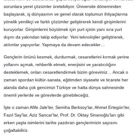
sorunlara yerel çözümler üretebiliyor. Üniversite döneminden
başlayarak, iş dünyasının ve genel olarak toplumun ihtiyaçlarına
yönelik yenilikçi ve farklı çözümler geliştirerek kendi girişimlerini
kuruyorlar. Girişimlerini büyütmek için yurt içinin yanı sıra yurt
dışını da yakından takip ediyorlar. Yeni teknolojiler geliştirerek,
atılımlar yapıyorlar. Yapmaya da devam edecekler…
Gençlerin önünü kesmek, durdurmak, cesaretlerini kırmak yerine
yollarını açmak, rehberlik etmek, enerjisini ve yaratıcılığını
desteklemek, onları cesaretlendirmek bizim görevimiz… Ancak o
zaman spordan kültür-sanata, eğitimden siyasete ve ticarete her
alanda daha çok gencimizi Türkiye ve hatta dünya sahnesinde
önemli yerlerde ve görevlerde görebileceğiz.
İşte o zaman Afife Jale'ler, Semiha Berksoy'lar, Ahmet Ertegün'ler,
Fazıl Say'lar, Aziz Sancar'lar, Prof. Dr. Oktay Sinanoğlu'ları gibi
erken yaşta isimlerini tarihe yazdıran gençlerimizin sayısını
çoğaltabiliriz.