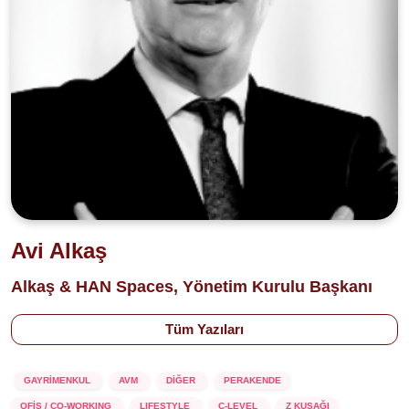
Avi Alkaş
Alkaş & HAN Spaces, Yönetim Kurulu Başkanı
Tüm Yazıları
GAYRİMENKUL
AVM
DİĞER
PERAKENDE
OFİS / CO-WORKING
LIFESTYLE
C-LEVEL
Z KUŞAĞI