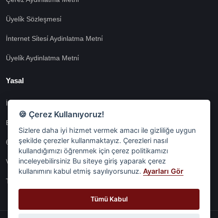
Üyeli̇k Sözleşmesi̇
İnternet Si̇tesi̇ Aydinlatma Metni̇
Üyeli̇k Aydinlatma Metni̇
Yasal
İşlem Rehberi̇
🍪 Çerez Kullanıyoruz!
Etk İzni̇ Metni̇
Sizlere daha iyi hizmet vermek amacı ile gizliliğe uygun
şekilde çerezler kullanmaktayız. Çerezleri nasıl
6698 Sayili Kvkk Gereği̇nce Veri̇ Sorumlusuna Başvuru Formu
kullandığımızı öğrenmek için çerez politikamızı
inceleyebilirsiniz Bu siteye giriş yaparak çerez
Veri Sorumlularına Başvuru Formu
kullanımını kabul etmiş sayılıyorsunuz.
Ayarları Gör
Tüm Sözleşmeler
Tümü Kabul