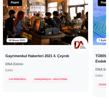
Rapor
Rapo
18 Nisan 2021
7 Eylül 
Gayrimenkul Haberleri 2021 4. Çeyrek
TÜBİSAD
Endeksi
DNA Editör
DNA Edi
Editör
Editör
GAYRİMENKUL
DANIŞMANLIK / ARAŞTIRMA
DERNEK 