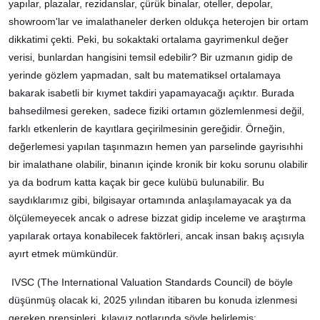
yapılar, plazalar, rezidanslar, çürük binalar, oteller, depolar,
showroom'lar ve imalathaneler derken oldukça heterojen bir ortam
dikkatimi çekti. Peki, bu sokaktaki ortalama gayrimenkul değer
verisi, bunlardan hangisini temsil edebilir? Bir uzmanın gidip de
yerinde gözlem yapmadan, salt bu matematiksel ortalamaya
bakarak isabetli bir kıymet takdiri yapamayacağı açıktır. Burada
bahsedilmesi gereken, sadece fiziki ortamın gözlemlenmesi değil,
farklı etkenlerin de kayıtlara geçirilmesinin gereğidir. Örneğin,
değerlemesi yapılan taşınmazın hemen yan parselinde gayrisıhhi
bir imalathane olabilir, binanın içinde kronik bir koku sorunu olabilir
ya da bodrum katta kaçak bir gece kulübü bulunabilir. Bu
saydıklarımız gibi, bilgisayar ortamında anlaşılamayacak ya da
ölçülemeyecek ancak o adrese bizzat gidip inceleme ve araştırma
yapılarak ortaya konabilecek faktörleri, ancak insan bakış açısıyla
ayırt etmek mümkündür.
IVSC (The International Valuation Standards Council) de böyle
düşünmüş olacak ki, 2025 yılından itibaren bu konuda izlenmesi
gereken prensipleri, kılavuz notlarında şöyle belirlemiş: