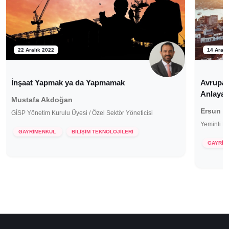
22 Aralık 2022
14 Aralı
İnşaat Yapmak ya da Yapmamak
Avrupalı
Anlayac
Mustafa Akdoğan
Ersun B
GİSP Yönetim Kurulu Üyesi / Özel Sektör Yöneticisi
Yeminli M
GAYRİMENKUL
BİLİŞİM TEKNOLOJİLERİ
GAYRİM