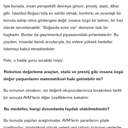
İşte burada, insan perspektifi devreye giriyor; prestij, statü, itibar
gibi. İstanbul Boğazı'nda ev sahibi olmak, konforlu ve avantajlı bir
konuta sahip olma göstergesi değil, insana özgü bir tatmin, bir haz
olarak tanımlanabilir. “Boğazda evim var” demenin tadı bir
başkadır. Bunlar da gayrimenkul piyasasındaki pırlantalardır. Bu
yüzden, insanlar kendi arzularıyla, bu evlere yüksek bedeller
ödemeyi kabul etmektedirler.
Peki, o halde şunu sorabilir miyiz:
Robotize değerleme araçları, statü ve prestij gibi insana özgü
değer çarpanlarını matematiksel hale getirebilir mi?
Bu sorunun cevabını, siz değerli okuyucularımıza bırakırken farklı
bir soruyla AVM'lerin diğer özelliklerine bakalım:
Bu modeller, hangi durumlarda faydalı olabilmektedir?
Bu konuda yapılan araştırmalar, AVM'lerin yararlarını şöyle
özetliyorlar: İstatistiksel olarak yeterli veri tabanı bulunan yerlerde,