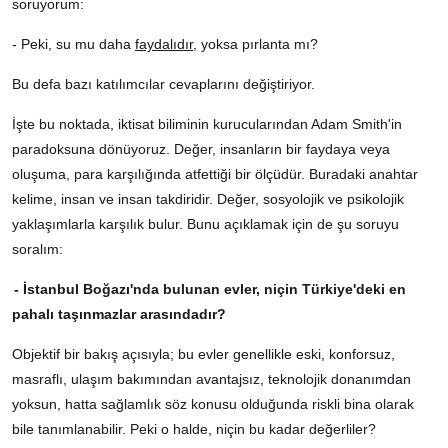
soruyorum:
- Peki, su mu daha
faydalıdır
, yoksa pırlanta mı?
Bu defa bazı katılımcılar cevaplarını değiştiriyor.
İşte bu noktada, iktisat biliminin kurucularından Adam Smith'in
paradoksuna dönüyoruz. Değer, insanların bir faydaya veya
oluşuma, para karşılığında atfettiği bir ölçüdür. Buradaki anahtar
kelime, insan ve insan takdiridir. Değer, sosyolojik ve psikolojik
yaklaşımlarla karşılık bulur. Bunu açıklamak için de şu soruyu
soralım:
- İstanbul Boğazı'nda bulunan evler, niçin Türkiye'deki en
pahalı taşınmazlar arasındadır?
Objektif bir bakış açısıyla; bu evler genellikle eski, konforsuz,
masraflı, ulaşım bakımından avantajsız, teknolojik donanımdan
yoksun, hatta sağlamlık söz konusu olduğunda riskli bina olarak
bile tanımlanabilir. Peki o halde, niçin bu kadar değerliler?