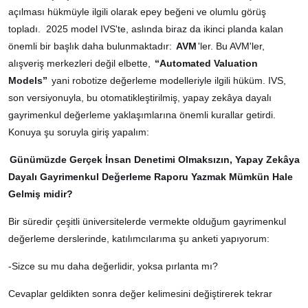
açılması hükmüyle ilgili olarak epey beğeni ve olumlu görüş
topladı. 2025 model IVS'te, aslında biraz da ikinci planda kalan
önemli bir başlık daha bulunmaktadır:
AVM
'ler. Bu AVM'ler,
alışveriş merkezleri değil elbette,
“Automated Valuation
Models”
yani robotize değerleme modelleriyle ilgili hüküm. IVS,
son versiyonuyla, bu otomatikleştirilmiş, yapay zekâya dayalı
gayrimenkul değerleme yaklaşımlarına önemli kurallar getirdi.
Konuya şu soruyla giriş yapalım:
Günümüzde Gerçek İnsan Denetimi Olmaksızın, Yapay Zekâya
Dayalı Gayrimenkul Değerleme Raporu Yazmak Mümkün Hale
Gelmiş midir?
Bir süredir çeşitli üniversitelerde vermekte olduğum gayrimenkul
değerleme derslerinde, katılımcılarıma şu anketi yapıyorum:
-Sizce su mu daha değerlidir, yoksa pırlanta mı?
Cevaplar geldikten sonra değer kelimesini değiştirerek tekrar