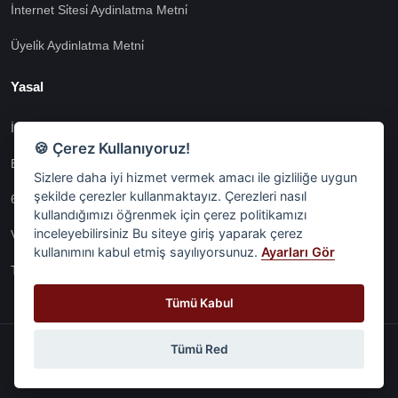
İnternet Si̇tesi̇ Aydinlatma Metni̇
Üyeli̇k Aydinlatma Metni̇
Yasal
İşlem Rehberi̇
🍪 Çerez Kullanıyoruz!
Etk İzni̇ Metni̇
Sizlere daha iyi hizmet vermek amacı ile gizliliğe uygun
şekilde çerezler kullanmaktayız. Çerezleri nasıl
6698 Sayili Kvkk Gereği̇nce Veri̇ Sorumlusuna Başvuru Formu
kullandığımızı öğrenmek için çerez politikamızı
inceleyebilirsiniz Bu siteye giriş yaparak çerez
Veri Sorumlularına Başvuru Formu
kullanımını kabul etmiş sayılıyorsunuz.
Ayarları Gör
Tüm Sözleşmeler
Tümü Kabul
Tümü Red
© Digital Network Alkaş | 2026