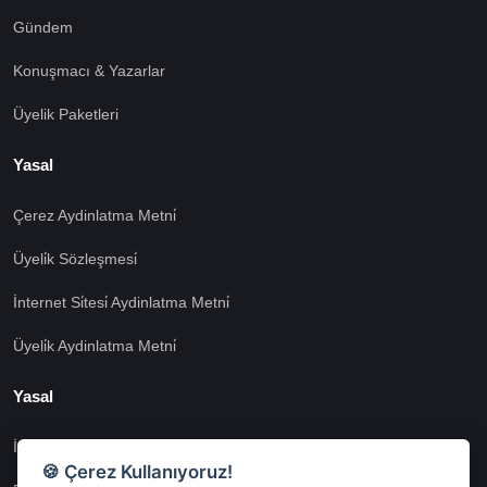
Gündem
Konuşmacı & Yazarlar
Üyelik Paketleri
Yasal
Çerez Aydinlatma Metni̇
Üyeli̇k Sözleşmesi̇
İnternet Si̇tesi̇ Aydinlatma Metni̇
Üyeli̇k Aydinlatma Metni̇
Yasal
İşlem Rehberi̇
🍪 Çerez Kullanıyoruz!