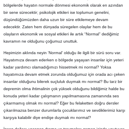
bölgelerde hayatın normale dönmesi ekonomik olarak en azından
bir sene sürecektir; psikolojik etkileri ise toplumun genelini,
düşündüğümüzden daha uzun bir süre etkilemeye devam
edecektir. Zaten hem dünyada süregelen olaylar hem de bu
olayların ekonomik ve sosyal etkileri ile artık “Normal” dediğimiz
kavramın ne olduğunu çoğumuz unuttuk.
Hepimizin aklında neyin ‘Normal' olduğu ile ilgili bir sürü soru var.
Hayatımıza devam ederken o bölgede yaşayan insanlar için yeteri
kadar yardımcı olamadığımızı hissetmek mi normal? Yoksa
hayatımıza devam etmek zorunda olduğumuz için orada acı çeken
insanlar olduğunu bilerek suçluluk duymak mı normal? Bu tarz bir
depremin olma ihtimalinin çok yüksek olduğunu bildiğimiz halde bu
konuda yeteri kadar çalışmanın yapılmamasına zamanında ses
çıkarmamış olmak mı normal? Eğer bu felaketten doğru dersler
çıkarılmazsa benzer durumlarla çocuklarımız ve sevdiklerimiz karşı
karşıya kalabilir diye endişe duymak mı normal?
İnsan doğası yaşanan drama ve travmaları zaman içinde unutuyor