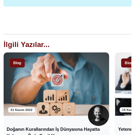
İlgili Yazılar...
Blog
Blog
21 Kasım 2022
15 Kası
Doğanın Kurallarından İş Dünyasına Hayatta
Yetenekl