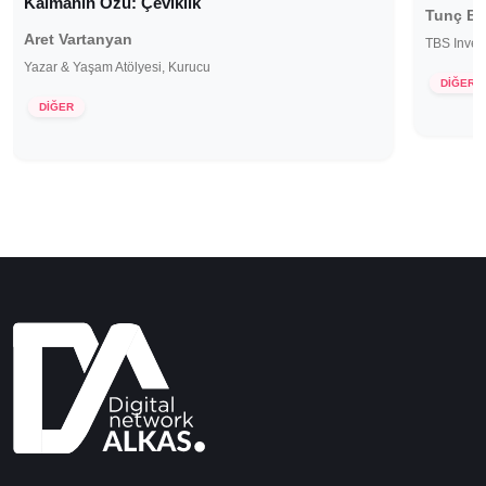
Kalmanın Özü: Çeviklik
Tunç B
Aret Vartanyan
TBS Inve
Yazar & Yaşam Atölyesi, Kurucu
DİĞER
DİĞER