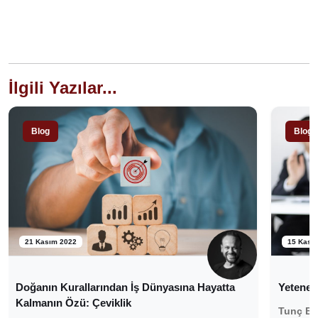
İlgili Yazılar...
Blog
Blog
21 Kasım 2022
15 Kası
Doğanın Kurallarından İş Dünyasına Hayatta
Yetenekl
Kalmanın Özü: Çeviklik
Tunç B