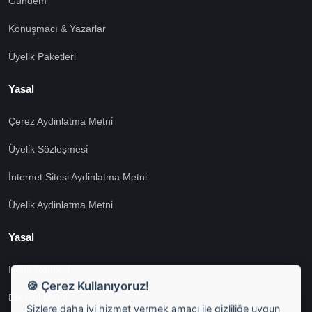
Gündem
Konuşmacı & Yazarlar
Üyelik Paketleri
Yasal
Çerez Aydinlatma Metni̇
Üyeli̇k Sözleşmesi̇
İnternet Si̇tesi̇ Aydinlatma Metni̇
Üyeli̇k Aydinlatma Metni̇
Yasal
İşlem Rehberi̇
🍪 Çerez Kullanıyoruz!
Etk İzni̇ Metni̇
Sizlere daha iyi hizmet vermek amacı ile gizliliğe uygun