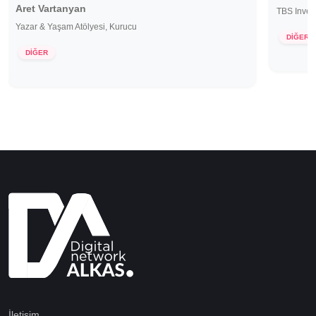
Aret Vartanyan
TBS Inve
Yazar & Yaşam Atölyesi, Kurucu
DİĞER
DİĞER
İletişim