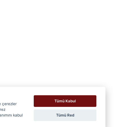
Tümü Kabul
e çerezler
erez
Tümü Red
lanımını kabul