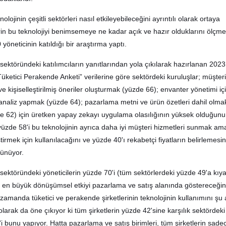
jinin çeşitli sektörleri nasıl etkileyebileceğini ayrıntılı olarak ortaya
rin bu teknolojiyi benimsemeye ne kadar açık ve hazır olduklarını ölçme
 yöneticinin katıldığı bir araştırma yaptı.
ektöründeki katılımcıların yanıtlarından yola çıkılarak hazırlanan 2023 
ketici Perakende Anketi” verilerine göre sektördeki kuruluşlar; müşteri
 ve kişiselleştirilmiş öneriler oluşturmak (yüzde 66); envanter yönetimi iç
 analiz yapmak (yüzde 64); pazarlama metni ve ürün özetleri dahil olma
zde 62) için üretken yapay zekayı uygulama olasılığının yüksek olduğunu
 yüzde 58'i bu teknolojinin ayrıca daha iyi müşteri hizmetleri sunmak am
tirmek için kullanılacağını ve yüzde 40'ı rekabetçi fiyatların belirlemesi
şünüyor.
sektöründeki yöneticilerin yüzde 70'i (tüm sektörlerdeki yüzde 49'a kıya
 en büyük dönüşümsel etkiyi pazarlama ve satış alanında göstereceğin
ı zamanda tüketici ve perakende şirketlerinin teknolojinin kullanımını şu
 olarak da öne çıkıyor ki tüm şirketlerin yüzde 42'sine karşılık sektördeki
'i bunu yapıyor. Hatta pazarlama ve satış birimleri, tüm şirketlerin sade