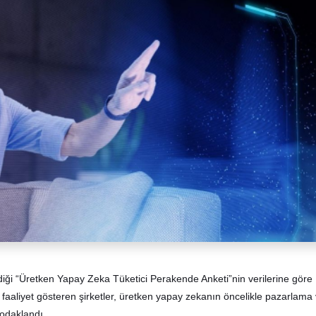
iği “Üretken Yapay Zeka Tüketici Perakende Anketi”nin verilerine göre
aaliyet gösteren şirketler, üretken yapay zekanın öncelikle pazarlama
odaklandı.