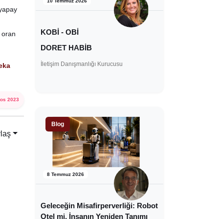
10 Temmuz 2026
 yapay
KOBİ - OBİ
 oran
DORET HABİB
İletişim Danışmanlığı Kurucusu
eka
tos 2023
Blog
laş
8 Temmuz 2026
Geleceğin Misafirperverliği: Robot
Otel mi, İnsanın Yeniden Tanımı