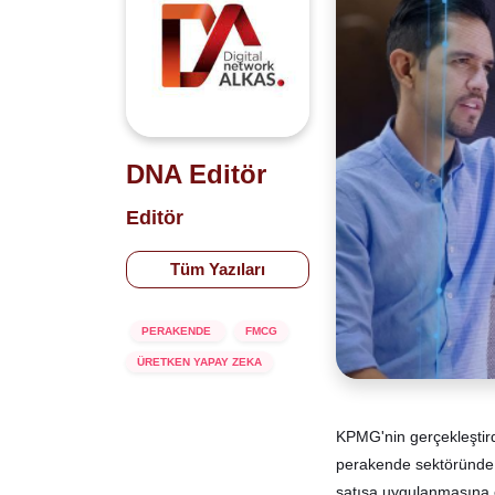
DNA Editör
Editör
Tüm Yazıları
PERAKENDE
FMCG
ÜRETKEN YAPAY ZEKA
KPMG'nin gerçekleştird
perakende sektöründe f
satışa uygulanmasına 