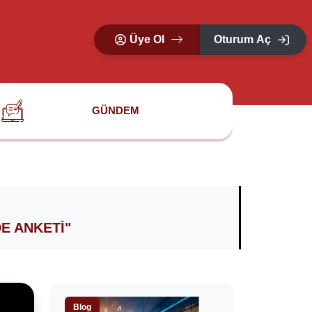
Üye Ol
Oturum Aç
GÜNDEM
E ANKETI"
Blog