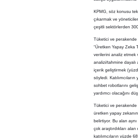
KPMG, söz konusu teknolo
çıkarmak ve yöneticile
çeşitli sektörlerden 300
Tüketici ve perakende s
“Üretken Yapay Zeka Tü
verilerini analiz etmek
analizi/tahmine dayalı
içerik geliştirmek (yü
söyledi. Katılımcıların
sohbet robotlarını geliş
yardımcı olacağını dü
Tüketici ve perakende 
üretken yapay zekanın
belirtiyor. Bu alan ayn
çok araştırdıkları alan
katılımcıların yüzde 68