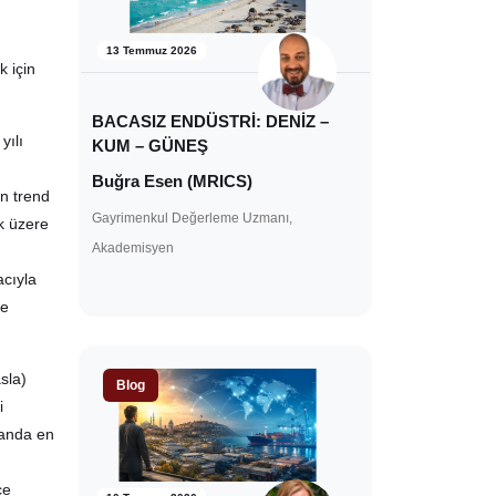
13 Temmuz 2026
k için
BACASIZ ENDÜSTRİ: DENİZ –
yılı
KUM – GÜNEŞ
Buğra Esen (MRICS)
in trend
Gayrimenkul Değerleme Uzmanı,
k üzere
Akademisyen
acıyla
ne
sla)
Blog
i
 anda en
ce