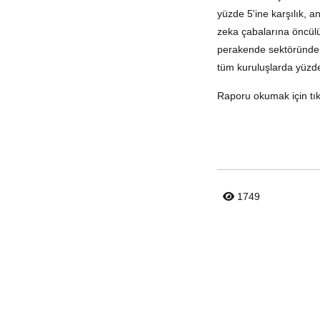
yüzde 5'ine karşılık, a
zeka çabalarına öncülük
perakende sektöründe k
tüm kuruluşlarda yüzd
Raporu okumak için tık
1749