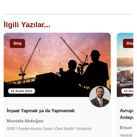
İlgili Yazılar...
Blog
Blog
22 Aralık 2022
14 Aralı
İnşaat Yapmak ya da Yapmamak
Avrupalı
Anlayac
Mustafa Akdoğan
Ersun B
GİSP Yönetim Kurulu Üyesi / Özel Sektör Yöneticisi
Yeminli M