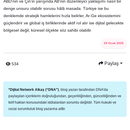
ABD'nin ve Çin'in yarışında AB'nin düzenleyici yaklaşımı nasıl bir
denge unsuru olabilir sorusu hâlâ masada. Türkiye ise bu
denklemde stratejik hamlelerini hızla belirler, Ar-Ge ekosistemini
güçlendirir ve global iş birliklerinde aktif rol alır ise dijital gelecekte
bölgesel değil, küresel ölçekte söz sahibi olabilir.
29 Ocak 2025
Paylaş
534
*Dijital Network Alkaş (“DNA”)
, blog yazarı tarafından DNA'da
paylaşılan içeriklerin doğruluğundan, geçerliliğinden, güncelliğinden ve
telif hakları konusundaki iddialardan sorumlu değildir. Tüm hukuki ve
cezai sorumluluk blog yazarına aittir.