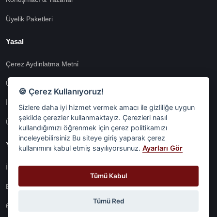
Üyelik Paketleri
Yasal
Çerez Aydinlatma Metni̇
Üyeli̇k Sözleşmesi̇
🍪 Çerez Kullanıyoruz!
İnternet Si̇tesi̇ Aydinlatma Metni̇
Sizlere daha iyi hizmet vermek amacı ile gizliliğe uygun
şekilde çerezler kullanmaktayız. Çerezleri nasıl
Üyeli̇k Aydinlatma Metni̇
kullandığımızı öğrenmek için çerez politikamızı
inceleyebilirsiniz Bu siteye giriş yaparak çerez
Yasal
kullanımını kabul etmiş sayılıyorsunuz.
Ayarları Gör
İşlem Rehberi̇
Tümü Kabul
Etk İzni̇ Metni̇
Tümü Red
6698 Sayili Kvkk Gereği̇nce Veri̇ Sorumlusuna Başvuru Formu