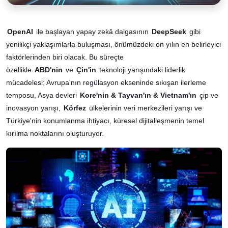
OpenAI
ile başlayan yapay zekâ dalgasının
DeepSeek
gibi
yenilikçi yaklaşımlarla buluşması, önümüzdeki on yılın en belirleyici
faktörlerinden biri olacak. Bu süreçte
özellikle
ABD'nin
ve
Çin'in
teknoloji yarışındaki liderlik
mücadelesi; Avrupa'nın regülasyon ekseninde sıkışan ilerleme
temposu, Asya devleri
Kore'nin & Tayvan'ın & Vietnam'ın
çip ve
inovasyon yarışı,
Körfez
ülkelerinin veri merkezileri yarışı ve
Türkiye'nin konumlanma ihtiyacı, küresel dijitalleşmenin temel
kırılma noktalarını oluşturuyor.