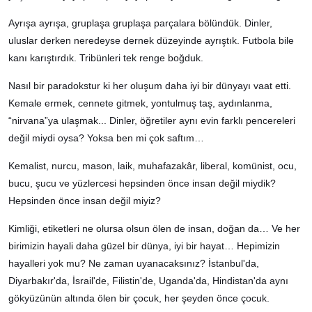
Ayrışa ayrışa, gruplaşa gruplaşa parçalara bölündük. Dinler,
uluslar derken neredeyse dernek düzeyinde ayrıştık. Futbola bile
kanı karıştırdık. Tribünleri tek renge boğduk.
Nasıl bir paradokstur ki her oluşum daha iyi bir dünyayı vaat etti.
Kemale ermek, cennete gitmek, yontulmuş taş, aydınlanma,
“nirvana”ya ulaşmak... Dinler, öğretiler aynı evin farklı pencereleri
değil miydi oysa? Yoksa ben mi çok saftım…
Kemalist, nurcu, mason, laik, muhafazakâr, liberal, komünist, ocu,
bucu, şucu ve yüzlercesi hepsinden önce insan değil miydik?
Hepsinden önce insan değil miyiz?
Kimliği, etiketleri ne olursa olsun ölen de insan, doğan da… Ve her
birimizin hayali daha güzel bir dünya, iyi bir hayat… Hepimizin
hayalleri yok mu? Ne zaman uyanacaksınız? İstanbul'da,
Diyarbakır'da, İsrail'de, Filistin'de, Uganda'da, Hindistan'da aynı
gökyüzünün altında ölen bir çocuk, her şeyden önce çocuk.