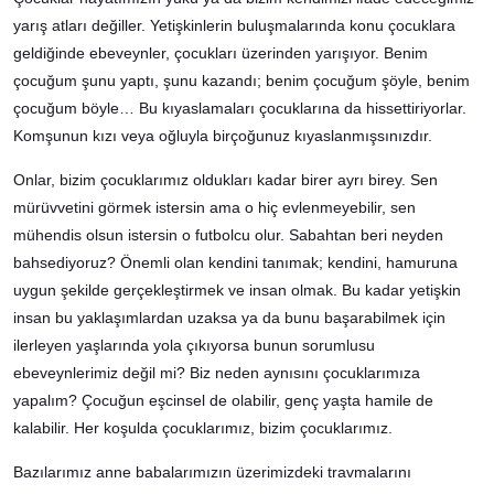
yarış atları değiller. Yetişkinlerin buluşmalarında konu çocuklara
geldiğinde ebeveynler, çocukları üzerinden yarışıyor. Benim
çocuğum şunu yaptı, şunu kazandı; benim çocuğum şöyle, benim
çocuğum böyle… Bu kıyaslamaları çocuklarına da hissettiriyorlar.
Komşunun kızı veya oğluyla birçoğunuz kıyaslanmışsınızdır.
Onlar, bizim çocuklarımız oldukları kadar birer ayrı birey. Sen
mürüvvetini görmek istersin ama o hiç evlenmeyebilir, sen
mühendis olsun istersin o futbolcu olur. Sabahtan beri neyden
bahsediyoruz? Önemli olan kendini tanımak; kendini, hamuruna
uygun şekilde gerçekleştirmek ve insan olmak. Bu kadar yetişkin
insan bu yaklaşımlardan uzaksa ya da bunu başarabilmek için
ilerleyen yaşlarında yola çıkıyorsa bunun sorumlusu
ebeveynlerimiz değil mi? Biz neden aynısını çocuklarımıza
yapalım? Çocuğun eşcinsel de olabilir, genç yaşta hamile de
kalabilir. Her koşulda çocuklarımız, bizim çocuklarımız.
Bazılarımız anne babalarımızın üzerimizdeki travmalarını