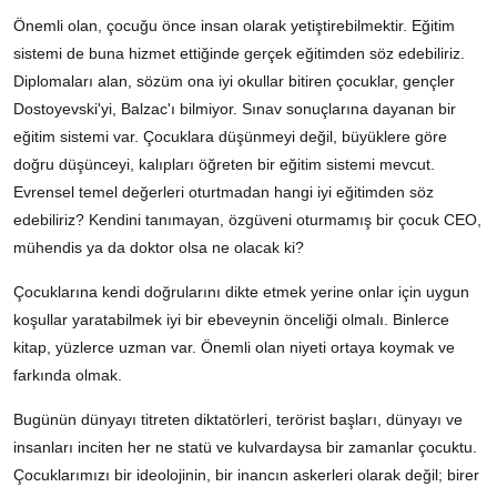
Önemli olan, çocuğu önce insan olarak yetiştirebilmektir. Eğitim
sistemi de buna hizmet ettiğinde gerçek eğitimden söz edebiliriz.
Diplomaları alan, sözüm ona iyi okullar bitiren çocuklar, gençler
Dostoyevski'yi, Balzac'ı bilmiyor. Sınav sonuçlarına dayanan bir
eğitim sistemi var. Çocuklara düşünmeyi değil, büyüklere göre
doğru düşünceyi, kalıpları öğreten bir eğitim sistemi mevcut.
Evrensel temel değerleri oturtmadan hangi iyi eğitimden söz
edebiliriz? Kendini tanımayan, özgüveni oturmamış bir çocuk CEO,
mühendis ya da doktor olsa ne olacak ki?
Çocuklarına kendi doğrularını dikte etmek yerine onlar için uygun
koşullar yaratabilmek iyi bir ebeveynin önceliği olmalı. Binlerce
kitap, yüzlerce uzman var. Önemli olan niyeti ortaya koymak ve
farkında olmak.
Bugünün dünyayı titreten diktatörleri, terörist başları, dünyayı ve
insanları inciten her ne statü ve kulvardaysa bir zamanlar çocuktu.
Çocuklarımızı bir ideolojinin, bir inancın askerleri olarak değil; birer