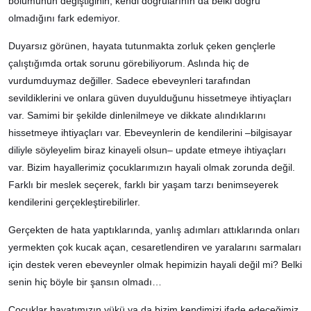
bölümünün değiştiğinin, kendi doğrularının da belki doğru
olmadığını fark edemiyor.
Duyarsız görünen, hayata tutunmakta zorluk çeken gençlerle
çalıştığımda ortak sorunu görebiliyorum. Aslında hiç de
vurdumduymaz değiller. Sadece ebeveynleri tarafından
sevildiklerini ve onlara güven duyulduğunu hissetmeye ihtiyaçları
var. Samimi bir şekilde dinlenilmeye ve dikkate alındıklarını
hissetmeye ihtiyaçları var. Ebeveynlerin de kendilerini –bilgisayar
diliyle söyleyelim biraz kinayeli olsun– update etmeye ihtiyaçları
var. Bizim hayallerimiz çocuklarımızın hayali olmak zorunda değil.
Farklı bir meslek seçerek, farklı bir yaşam tarzı benimseyerek
kendilerini gerçekleştirebilirler.
Gerçekten de hata yaptıklarında, yanlış adımları attıklarında onları
yermekten çok kucak açan, cesaretlendiren ve yaralarını sarmaları
için destek veren ebeveynler olmak hepimizin hayali değil mi? Belki
senin hiç böyle bir şansın olmadı…
Çocuklar hayatımızın yükü ya da bizim kendimizi ifade edeceğimiz