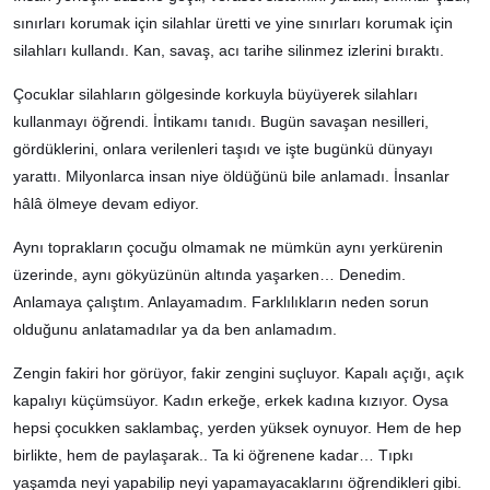
sınırları korumak için silahlar üretti ve yine sınırları korumak için
silahları kullandı. Kan, savaş, acı tarihe silinmez izlerini bıraktı.
Çocuklar silahların gölgesinde korkuyla büyüyerek silahları
kullanmayı öğrendi. İntikamı tanıdı. Bugün savaşan nesilleri,
gördüklerini, onlara verilenleri taşıdı ve işte bugünkü dünyayı
yarattı. Milyonlarca insan niye öldüğünü bile anlamadı. İnsanlar
hâlâ ölmeye devam ediyor.
Aynı toprakların çocuğu olmamak ne mümkün aynı yerkürenin
üzerinde, aynı gökyüzünün altında yaşarken… Denedim.
Anlamaya çalıştım. Anlayamadım. Farklılıkların neden sorun
olduğunu anlatamadılar ya da ben anlamadım.
Zengin fakiri hor görüyor, fakir zengini suçluyor. Kapalı açığı, açık
kapalıyı küçümsüyor. Kadın erkeğe, erkek kadına kızıyor. Oysa
hepsi çocukken saklambaç, yerden yüksek oynuyor. Hem de hep
birlikte, hem de paylaşarak.. Ta ki öğrenene kadar… Tıpkı
yaşamda neyi yapabilip neyi yapamayacaklarını öğrendikleri gibi.