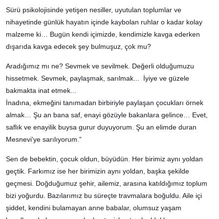
Sürü psikolojisinde yetişen nesiller, uyutulan toplumlar ve
nihayetinde günlük hayatın içinde kaybolan ruhlar o kadar kolay
malzeme ki… Bugün kendi içimizde, kendimizle kavga ederken
dışarıda kavga edecek şey bulmuşuz, çok mu?
Aradığımız mı ne? Sevmek ve sevilmek. Değerli olduğumuzu
hissetmek. Sevmek, paylaşmak, sarılmak... İyiye ve güzele
bakmakta inat etmek...
İnadına, ekmeğini tanımadan birbiriyle paylaşan çocukları örnek
almak… Şu an bana saf, enayi gözüyle bakanlara gelince… Evet,
saflık ve enayilik buysa gurur duyuyorum. Şu an elimde duran
Mesnevi'ye sarılıyorum.”
Sen de bebektin, çocuk oldun, büyüdün. Her birimiz aynı yoldan
geçtik. Farkımız ise her birimizin aynı yoldan, başka şekilde
geçmesi. Doğduğumuz şehir, ailemiz, arasına katıldığımız toplum
bizi yoğurdu. Bazılarımız bu süreçte travmalara boğuldu. Aile içi
şiddet, kendini bulamayan anne babalar, olumsuz yaşam