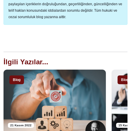
paylaşılan içeriklerin doğruluğundan, geçerliliğinden, güncelliğinden ve
telif hakları konusundaki iddialardan sorumlu değildir. Tüm hukuki ve
cezai sorumluluk blog yazarına aittir.
İlgili Yazılar...
Blog
Blog
21 Kasım 2022
15 Kası