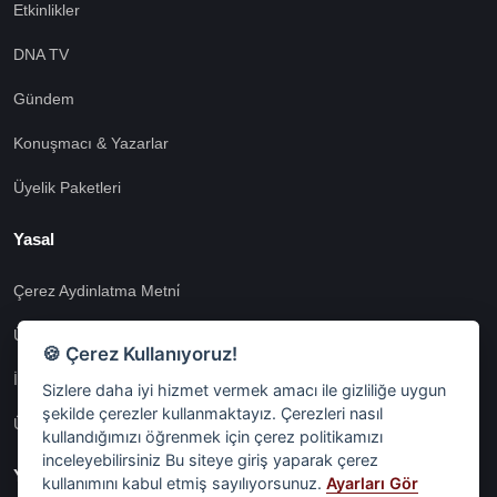
Etkinlikler
DNA TV
Gündem
Konuşmacı & Yazarlar
Üyelik Paketleri
Yasal
Çerez Aydinlatma Metni̇
Üyeli̇k Sözleşmesi̇
🍪 Çerez Kullanıyoruz!
İnternet Si̇tesi̇ Aydinlatma Metni̇
Sizlere daha iyi hizmet vermek amacı ile gizliliğe uygun
şekilde çerezler kullanmaktayız. Çerezleri nasıl
Üyeli̇k Aydinlatma Metni̇
kullandığımızı öğrenmek için çerez politikamızı
inceleyebilirsiniz Bu siteye giriş yaparak çerez
Yasal
kullanımını kabul etmiş sayılıyorsunuz.
Ayarları Gör