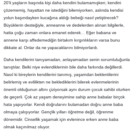
20'li yaşların başında kişi daha kendini bulamamışken; kendini
çözememiş, hayattan ne istediğini bilemiyorken, aslında kendisi
yolun başındayken kucağına aldığı bebeği nasıl yetiştirecek?
Büyüklerin desteğiyle, anneanne ve dedelerden alınan bilgilerle,
hatta çoğu zaman onlara emanet ederek… Eğer babana ve
annene karşı affedemediğin birtakım kırgınlıkların varsa bunu
dikkate al. Onlar da ne yapacaklarını bilmiyorlardı.
Daha kendilerini tanıyamadan, anlayamadan senin sorumluluğunla
tanıştılar. Belki niye evlendiklerinin bile daha farkında değillerdi.
Nasıl ki bireylerin kendilerini tanımış, yaşamdan beklentilerini
belirlemiş ve evlilikten ne beklediklerini bilerek evlenmelerinin
önemli olduğunun altını çiziyorsak aynı durum çocuk sahibi olurken
de geçerli. Çok az yaşam deneyimine sahip anne babalar birçok
hata yapıyorlar. Kendi doğrularını bulamadan doğru anne baba
olmaya çalışıyorlar. Gençlik yılları öğretme değil, öğrenme
dönemidir. Cinsellik yaşamak için evlenince erken anne baba
olmak kaçınılmaz oluyor.