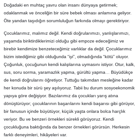
Doğadaki en muhtaç yavru olan insanı dünyaya getirmek;
odaklanmak ve önceliğin bir süre bebek olması anlamına geliyor.
Öte yandan taşıdığın sorumluluğun farkında olmayı gerektiriyor.
Çocuklarımız, malımız değil. Kendi doğrularımızı, yanlışlarımızı,
yaşamda biriktirdiklerimizi olduğu gibi empoze edeceğimiz ve
birebir kendimize benzeteceğimiz varlıklar da değil. Çocuklarımız
bizim istediğimiz gibi olduğunda “iyi”, olmadığında “kötü” oluyor.
Çoğunluk, çocuğunun kendi kalıplarına uymasını istiyor. Otur, kalk,
sus, soru sorma, yaramazlık yapma, gürültü yapma… Büyüdükçe
de kendi doğrularını öğretiyor. Tuttuğu takımdan mesleğine kadar
her konuda bir sürü şey aşılıyoruz. Tabii bu durum sosyoekonomik
yapıya göre değişiyor. Bazılarımız da çocukları yarış atına
dönüştürüyor; çocuklarının başarılarını kendi başarısı gibi görüyor,
bir fanusun içinde büyütüyor, küçük yaşta onlara bolca harçlık
veriyor. Bu ve benzeri örnekleri sürekli görüyoruz. Kendi
çocukluğuna baktığında da benzer örnekleri görürsün. Herkesin
farklı deneyimleri, hikâyeleri var.