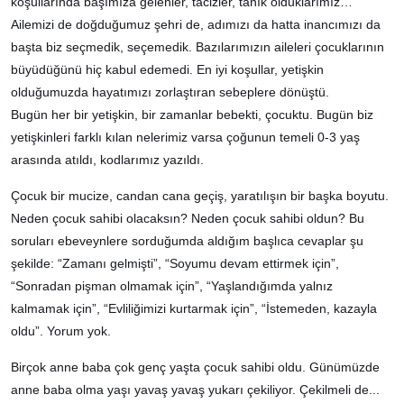
koşullarında başımıza gelenler, tacizler, tanık olduklarımız…
Ailemizi de doğduğumuz şehri de, adımızı da hatta inancımızı da
başta biz seçmedik, seçemedik. Bazılarımızın aileleri çocuklarının
büyüdüğünü hiç kabul edemedi. En iyi koşullar, yetişkin
olduğumuzda hayatımızı zorlaştıran sebeplere dönüştü.
Bugün her bir yetişkin, bir zamanlar bebekti, çocuktu. Bugün biz
yetişkinleri farklı kılan nelerimiz varsa çoğunun temeli 0-3 yaş
arasında atıldı, kodlarımız yazıldı.
Çocuk bir mucize, candan cana geçiş, yaratılışın bir başka boyutu.
Neden çocuk sahibi olacaksın? Neden çocuk sahibi oldun? Bu
soruları ebeveynlere sorduğumda aldığım başlıca cevaplar şu
şekilde: “Zamanı gelmişti”, “Soyumu devam ettirmek için”,
“Sonradan pişman olmamak için”, “Yaşlandığımda yalnız
kalmamak için”, “Evliliğimizi kurtarmak için”, “İstemeden, kazayla
oldu”. Yorum yok.
Birçok anne baba çok genç yaşta çocuk sahibi oldu. Günümüzde
anne baba olma yaşı yavaş yavaş yukarı çekiliyor. Çekilmeli de...