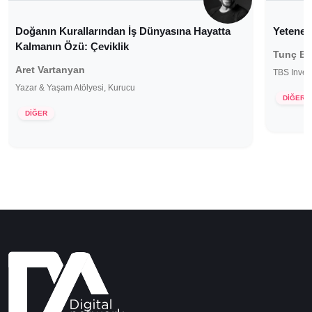
Doğanın Kurallarından İş Dünyasına Hayatta
Yetenekl
Kalmanın Özü: Çeviklik
Tunç B
Aret Vartanyan
TBS Inve
Yazar & Yaşam Atölyesi, Kurucu
DİĞER
DİĞER