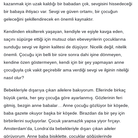
kazanmak için uzak kaldığı bir babadan çok, sevgisini hissedeceği
bir babaya ihtiyacı var. Sevgi ve güven ortamı, bir çocuğun
geleceğini şekillendirecek en önemli kaynaktır.
Kendinden eksilterek yaşayan, kendiyle ve eşiyle kavga eden,
saçını süpürge ettiği için mutsuz olan ebeveynlerin çocuklarına
sunduğu sevgi ve ilginin kalitesi de düşüyor. Nicelik değil, nitelik
önemli. Çocuğu için belli bir süre sonra dahi işine dönmeyen,
kendine özen göstermeyen, kendi için bir şey yapmayan anne
çocuğuyla çok vakit geçirebilir ama verdiği sevgi ve ilginin niteliği
nasıl olur?
Bebekleriyle dışarıya çıkan ailelere bakıyorum. Ellerinde birkaç
büyük çanta, her şey çocuğa göre ayarlanmış. Gözlerinin feri
gitmiş, bezgin anne babalar… Anne çocuğu gözlüyor bir köşede,
baba gazete okuyor başka bir köşede. Birazdan da bir şey için
birbirilerini suçluyorlar. Çocuk yaramazlık yapsa yiyor fırçayı.
Amsterdam'da, Londra'da bebekleriyle dışarı çıkan aileler
görüyorum. Anne baba bisiklette, çocuklar göğüslerinde