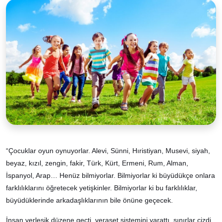
“Çocuklar oyun oynuyorlar. Alevi, Sünni, Hıristiyan, Musevi, siyah,
beyaz, kızıl, zengin, fakir, Türk, Kürt, Ermeni, Rum, Alman,
İspanyol, Arap… Henüz bilmiyorlar. Bilmiyorlar ki büyüdükçe onlara
farklılıklarını öğretecek yetişkinler. Bilmiyorlar ki bu farklılıklar,
büyüdüklerinde arkadaşlıklarının bile önüne geçecek.
İnsan yerleşik düzene geçti, veraset sistemini yarattı, sınırlar çizdi,