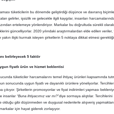
ması tüketicilerin bu dönemde geliştirdiği düşünce ve davranış biçimle
alan gelirler, işsizlik ve gelecekle ilgili kaygılar
,
insanları harcamalarınd
ından ertelemeye yönlendiriyor. Markalar bu doğrultuda sürekli olarak
lerini güncelliyorlar. 2020 yılındaki araştırmalardan elde edilen veriler,
yakın ilişki kurmak isteyen şirketlerin 5 noktaya dikkat etmesi gerektiği
ını belirleyecek 5 faktör
uygun fiyatlı ürün ve hizmet beklentisi
cunda tüketiciler harcamalarını temel ihtiyaç ürünleri kapsamında tu
un sonucunda uygun fiyatlı ve dayanıklı ürünlere yöneliyorlar. Tercihler
na çıkıyor. Şirketlerin promosyonlar ve fiyat indirimleri yapması bekleniy
e insanlar
“Buna ihtiyacımız var mı
?”diye sormaya alıştılar. Tercihlerini
te olduğu gibi düşünmeden ve duygusal nedenlerle alışveriş yapmaktan
markalar için hayat giderek zorlaşıyor.