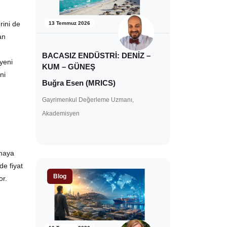
rini de
13 Temmuz 2026
an
BACASIZ ENDÜSTRİ: DENİZ –
 yeni
KUM – GÜNEŞ
ni
Buğra Esen (MRICS)
Gayrimenkul Değerleme Uzmanı,
Akademisyen
tmaya
de fiyat
Blog
or.