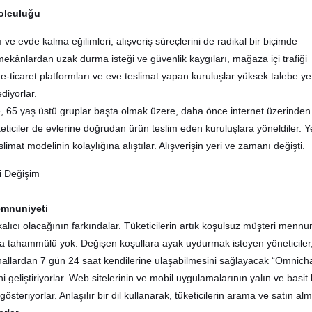
yolculuğu
 ve evde kalma eğilimleri
,
alışveriş süreçlerini de radikal bir biçimde
mek
â
nlardan uzak durma isteği ve güvenlik kaygıları
,
mağaza içi trafiği
 e-ticaret platformları ve eve teslimat yapan kuruluşlar yüksek talebe y
ediyorlar.
nde, 65 yaş üstü gruplar başta olmak üzere, daha önce internet üzerinden
eticiler de evlerine doğrudan ürün teslim eden kuruluşlara yöneldiler. Y
limat modelinin kolaylığına alıştılar. Al
ı
şverişin yeri ve zamanı değişti.
emnuniyeti
kalıcı olacağının farkındalar. Tüketicilerin artık koşulsuz müşteri mennun
a tahammülü yok. Değişen koşullara ayak uydurmak isteyen yöneticiler
kanallardan 7 gün 24 saat kendilerine ulaşabilmesini sağlayacak “Omnich
ni geliştiriyorlar. Web sitelerinin ve mobil uygulamalarının yalın ve basit 
steriyorlar. Anlaşılır bir dil kullanarak, tüketicilerin arama ve satın al