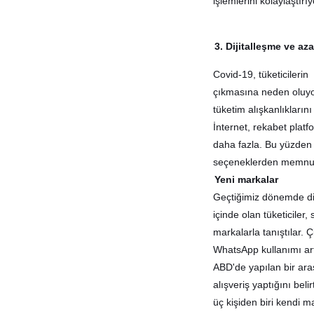
işlemlerini kolaylaştırıy
3. Dijitalleşme ve a
Covid-19
,
tüketicilerin
çıkmasına neden oluyor.
tüketim alışkanlıkların
İnternet
,
rekabet platf
daha fazla. Bu yüzden 
seçeneklerden memnun o
Yeni markalar
Geçtiğimiz dönemde diji
içinde olan tüketiciler
markalarla tanıştılar. 
WhatsApp kullanımı art
ABD'de yapılan bir ara
alışveriş yaptığını bel
üç kişiden biri kendi m