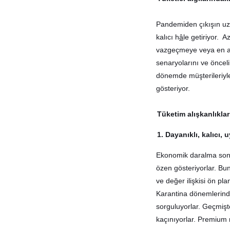
Pandemiden çıkışın uza
kalıcı h
â
le getiriyor. Az
vazgeçmeye veya en az
senaryolarını ve öncelik
dönemde müşterileriyle 
gösteriyor.
Tüketim alışkanlıklar
1. Dayanıklı, kalıcı, 
Ekonomik daralma sonu
özen gösteriyorlar. Bun
ve değer ilişkisi ön pla
Karantina dönemlerind
sorguluyorlar. Geçmiş
kaçınıyorlar. Premium 