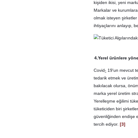
kişiden ikisi
,
yeni marka
Markalar ve kurumlara
olmak isteyen şirketler
ihtiyaçlarını anlayıp, 
4.Yerel ürünlere yön
Covid
-
19'un mevcut ted
tedarik etmek ve üret
bakılacak olursa,
önüm
marka yerel üretim strat
Yerelleşme eğilimi tüke
tüketiciden biri şirket
güvenliğinden endişe e
tercih ediyor.
[3]