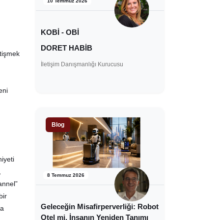
10 Temmuz 2026
KOBİ - OBİ
DORET HABİB
etişmek
İletişim Danışmanlığı Kurucusu
eni
Blog
iyeti
,
8 Temmuz 2026
annel”
bir
Geleceğin Misafirperverliği: Robot
ma
Otel mi, İnsanın Yeniden Tanımı