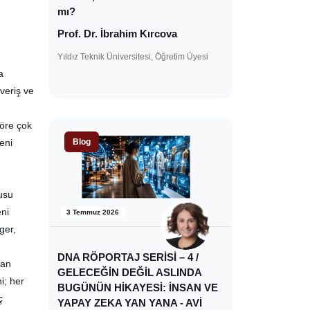
mı?
Prof. Dr. İbrahim Kırcova
Yıldız Teknik Üniversitesi, Öğretim Üyesi
a
veriş ve
öre çok
eni
Blog
zusu
eni
3 Temmuz 2026
ger,
DNA RÖPORTAJ SERİSİ – 4 /
dan
GELECEĞİN DEĞİL ASLINDA
i; her
BUGÜNÜN HİKAYESİ: İNSAN VE
ç
YAPAY ZEKA YAN YANA - AVİ