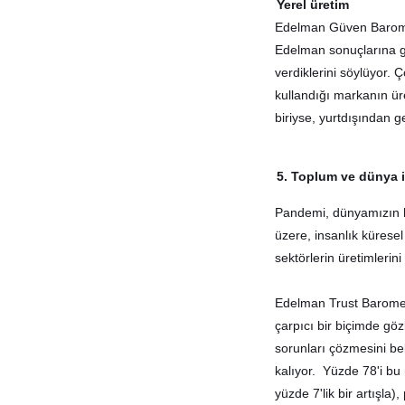
Yerel üretim
Edelman Güven Barom
Edelman sonuçlarına gö
verdiklerini söylüyor. 
kullandığı markanın üre
biriyse
,
yurtdışından ge
5. Toplum ve dünya i
Pandemi
,
dünyamızın ha
üzere
,
insanlık küresel 
sektörlerin üretimlerin
Edelman Trust Barome
çarpıcı bir biçimde gö
sorunları çözmesini be
kalıyor. Yüzde 78'i bu 
yüzde 7'lik bir artışla)
,