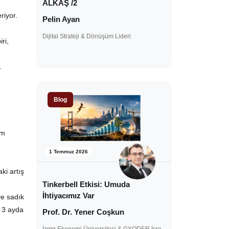
ALKAŞ /2
riyor.
Pelin Ayan
Dijital Strateji & Dönüşüm Lideri
ri,
.
Blog
üm
1 Temmuz 2026
ki artış
Tinkerbell Etkisi: Umuda
İhtiyacımız Var
ve sadık
 3 ayda
Prof. Dr. Yener Coşkun