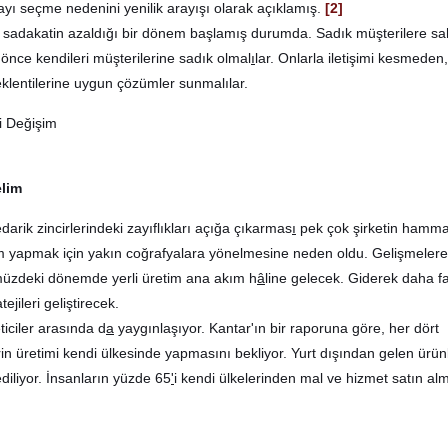
yı seçme nedenini yenilik arayışı olarak açıklamış.
[2]
 sadakatin azaldığı bir dönem başlamış durumda. Sadık müşterilere sa
 önce kendileri müşterilerine sadık olmal
ı
lar. Onlarla iletişimi kesmeden,
beklentilerine uygun çözümler sunmalılar.
elim
arik zincirlerindeki zayıflıkları açığa çıkarmas
ı
pek çok şirketin hamm
im yapmak için yakın coğrafyalara yönelmesine neden oldu. Gelişmelere
üzdeki dönemde yerli üretim ana akım h
â
line gelecek. Giderek daha f
ejileri geliştirecek.
ticiler arasında d
a
yaygınlaşıyor. Kantar'ın bir raporuna göre
,
her dört
lerin üretimi kendi ülkesinde yapmasını bekliyor. Yurt dışından gelen ürün
diliyor.
İnsanların yüzde 65
'
i kendi ülkelerinden mal ve hizmet satın al