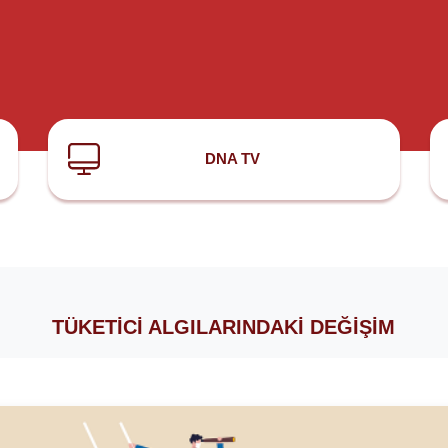
DNA TV
TÜKETICI ALGILARINDAKI DEĞIŞIM