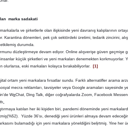
orlar.
zalan marka
sadakati
 markalarla ve şirketlerle olan ilişkisinde yeni davranış kalıplarının ortay
 Karantina dönemleri, pek çok sektördeki üretimi, tedarik zincirini, alış
ı etkilemiş durumda.
ormunu düzleştirmeye devam ediyor. Online alışverişe güven geçmişe g
insanlar küçük şirketleri ve yeni markaları denemekten korkmuyorlar. Y
lurlarsa, eski markaları kolayca bırakabiliyorlar.
[1]
tal ortam yeni markalara fırsatlar sundu. Farklı alternatifler arama ar
, sosyal mecra reklamları, tavsiyeler veya Google aramaları sayesinde y
Çin'de W
e
Chat, Ding Talk, diğer coğrafyalarda Zoom, Facebook Messen
tı
.
ştırmaya katılan her iki kişiden biri, pandemi döneminde yeni markalar
irtmiş(%52). Yüzde 36'sı
,
denediği yeni ürünleri almaya devam edeceğin
arkasını bulamadığı için yeni markalara yöneldiğini bel
i
rtmiş. Yine her ü