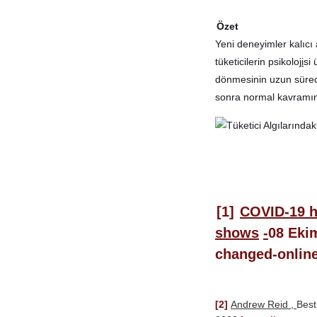
Özet
Yeni deneyimler kalıcı 
tüketicilerin psikoloj
i
si 
dönmesinin uzun sürece
sonra normal kavramını
[1]
COVID-19 h
shows
-
08 Eki
changed-onlin
[2]
Andrew Reid ,
Best