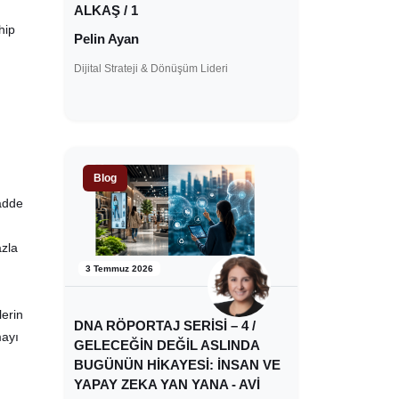
ALKAŞ / 1
hip
Pelin Ayan
Dijital Strateji & Dönüşüm Lideri
Blog
adde
azla
3 Temmuz 2026
lerin
DNA RÖPORTAJ SERİSİ – 4 /
mayı
GELECEĞİN DEĞİL ASLINDA
BUGÜNÜN HİKAYESİ: İNSAN VE
YAPAY ZEKA YAN YANA - AVİ