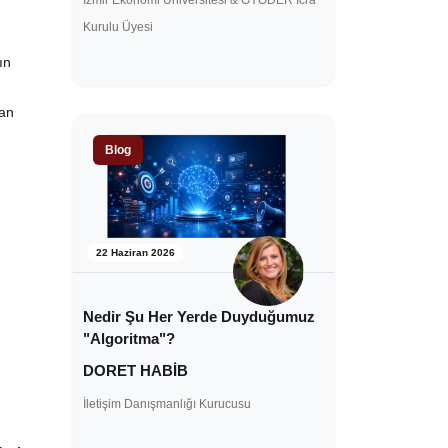
İzmir Ekonomi Üniversitesi & GYODER İcra
Kurulu Üyesi
ın
dan
Blog
22 Haziran 2026
Nedir Şu Her Yerde Duyduğumuz
"Algoritma"?
DORET HABİB
İletişim Danışmanlığı Kurucusu