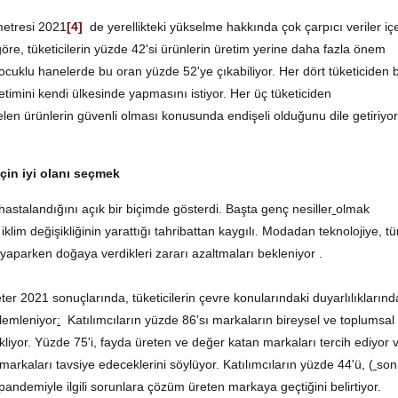
etresi 2021
[4]
de yerellikteki yükselme hakkında çok çarpıcı veriler içe
re, tüketicilerin yüzde 42'si ürünlerin üretim yerine daha fazla önem
Çocuklu hanelerde bu oran yüzde 52'ye çıkabiliyor. Her dört tüketiciden bi
timini kendi ülkesinde yapmasını istiyor. Her üç tüketiciden
len ürünlerin güvenli olması konusunda endişeli olduğunu dile getiriyor
çin iyi olanı seçmek
stalandığını açık bir biçimde gösterdi. Başta genç nesiller
olmak
iklim değişikliğinin yarattığı tahribattan kaygılı. Modadan teknolojiye
,
t
i yaparken doğaya verdikleri zararı azaltmaları bekleniyor .
ter 2021 sonuçlarında
,
tüketicilerin çevre konularındaki duyarlılıklarında
zlemleniyor
:
Katılımcıların yüzde 86'sı markaların bireysel ve toplumsal
kliyor.
Yüzde 75'i, fayda üreten ve değer katan markaları tercih ediyor 
markaları tavsiye edeceklerini söylüyor. Katılımcıların yüzde 44'ü, (
son
pandemiyle ilgili sorunlara çözüm üreten markaya geçtiğini belirtiyor.