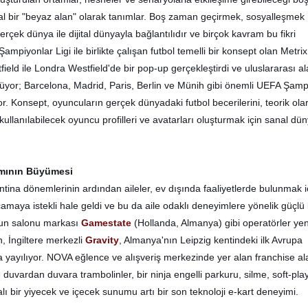
al bir "beyaz alan" olarak tanımlar. Boş zaman geçirmek, sosyalleşmek
çek dünya ile dijital dünyayla bağlantılıdır ve birçok kavram bu fikri
ampiyonlar Ligi ile birlikte çalışan futbol temelli bir konsept olan Metrix
eld ile Londra Westfield'de bir pop-up gerçekleştirdi ve uluslararası a
or; Barcelona, ​​Madrid, Paris, Berlin ve Münih gibi önemli UEFA Şamp
iyor. Konsept, oyuncuların gerçek dünyadaki futbol becerilerini, teorik ol
kullanılabilecek oyuncu profilleri ve avatarları oluşturmak için sanal dü
amının Büyümesi
tina dönemlerinin ardından aileler, ev dışında faaliyetlerde bulunmak i
maya istekli hale geldi ve bu da aile odaklı deneyimlere yönelik güçlü 
yun salonu markası
Gamestate
(Hollanda, Almanya) gibi operatörler yen
n, İngiltere merkezli
Gravity
, Almanya'nın Leipzig kentindeki ilk Avrupa
a yayılıyor. NOVA eğlence ve alışveriş merkezinde yer alan franchise al
duvardan duvara trambolinler, bir ninja engelli parkuru, silme, soft-play
ı bir yiyecek ve içecek sunumu artı bir son teknoloji e-kart deneyimi.