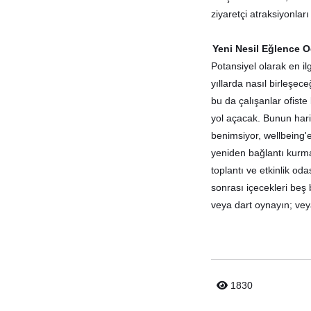
ziyaretçi atraksiyonları
Yeni Nesil Eğlence Od
Potansiyel olarak en il
yıllarda nasıl birleşece
bu da çalışanlar ofist
yol açacak. Bunun hari
benimsiyor, wellbeing'e
yeniden bağlantı kurma
toplantı ve etkinlik od
sonrası içecekleri beş 
veya dart oynayın; veya
1830