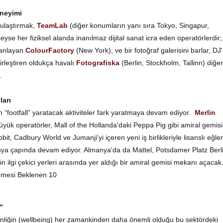
eneyimi
e ulaştırmak,
TeamLab
(diğer konumların yanı sıra Tokyo, Singapur,
se her fiziksel alanda inanılmaz dijital sanat icra eden operatörlerdir;
manlayan
ColourFactory
(New York); ve bir fotoğraf galerisini barlar, DJ'
irleştiren oldukça havalı
Fotografiska
(Berlin, Stockholm, Tallinn) diğer
.
ları
n “footfall” yaratacak aktiviteler fark yaratmaya devam ediyor.
Merlin
üyük operatörler, Mall of the Hollanda'daki Peppa Pig gibi amiral gemisi
bit, Cadbury World ve Jumanji'yi içeren yeni iş birlikleriyle lisanslı eğle
nya çapında devam ediyor. Almanya'da da Mattel, Potsdamer Platz Berl
 ilgi çekici yerleri arasında yer aldığı bir amiral gemisi mekanı açacak
”
senliğin (wellbeing) her zamankinden daha önemli olduğu bu sektördeki