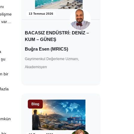
ını
gelişme
13 Temmuz 2026
r var…
BACASIZ ENDÜSTRİ: DENİZ –
KUM – GÜNEŞ
Buğra Esen (MRICS)
a
, şu
Gayrimenkul Değerleme Uzmanı,
Akademisyen
n bir
fazla
Blog
mümkün
 bir