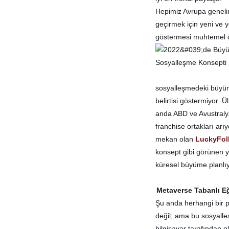
Hepimiz Avrupa genelin
geçirmek için yeni ve 
göstermesi muhtemel o
sosyalleşmedeki büyüm
belirtisi göstermiyor.
anda ABD ve Avustralya'
franchise ortakları ar
mekan olan
LuckyFol
konsept gibi görünen y
küresel büyüme planlıy
Metaverse Tabanlı E
Şu anda herhangi bir
değil; ama bu sosyalle
bilgisayar tarafından o