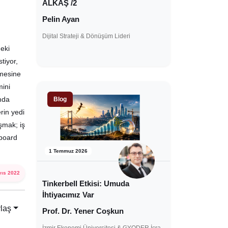
ALKAŞ /2
Pelin Ayan
Dijital Strateji & Dönüşüm Lideri
deki
tiyor,
lmesine
mini
amda
Blog
rin yedi
uşmak; iş
eboard
1 Temmuz 2026
yıs 2022
Tinkerbell Etkisi: Umuda
İhtiyacımız Var
laş
Prof. Dr. Yener Coşkun