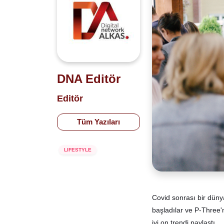
DNA Editör
Editör
Tüm Yazıları
LIFESTYLE
Covid sonrası bir düny
başladılar ve P-Three
iyi on trendi paylaştı.