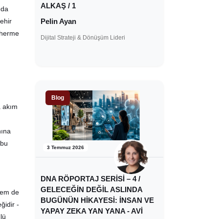
ALKAŞ / 1
nda
Pelin Ayan
ehir
 Therme
Dijital Strateji & Dönüşüm Lideri
Blog
a akım
nına
 bu
3 Temmuz 2026
DNA RÖPORTAJ SERİSİ – 4 /
GELECEĞİN DEĞİL ASLINDA
hem de
BUGÜNÜN HİKAYESİ: İNSAN VE
ğidir -
YAPAY ZEKA YAN YANA - AVİ
lü