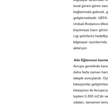
tuval görevi gören san
bağlamında gelecek, ger
geliştirmektedir. UEFA Ş
Unibail-Rodamco-Westfi
büyümeye hazır görünüy
Ligi şehirlerini hedefl
bilgisayar oyunlarında 
aktarıyor.
Aile Eğlencesi kavr
Avrupa genelinde karan
daha fazla zaman harca
taleple sonuçlandı. O
lokasyonlar geliştirirke
lokasyonu ile Avrupa'y
toplam 5.300 m2'dir ve 
odaları, tamamen temal