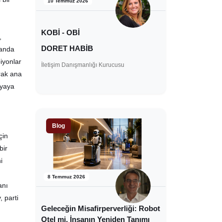
10 Temmuz 2026
KOBİ - OBİ
,
DORET HABİB
landa
iyonlar
İletişim Danışmanlığı Kurucusu
arak ana
nyaya
Blog
çin
bir
i
8 Temmuz 2026
anı
, parti
Geleceğin Misafirperverliği: Robot
Otel mi, İnsanın Yeniden Tanımı