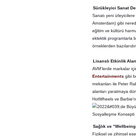
Sürükleyici Sanat D
Sanatı yeni izleyiciler
Amsterdam) gibi neredey
eğitim ve kültürü har
eklektik programlarla b
örneklerden bazılarıdır
Lisanslı Etkinlik Alan
AVM'lerde markalar içi
Entertainments
gibi b
mekanları ile Peter Rab
alanları yaratmaya dü
HotWheels ve Barbie'nin
Sağlık ve “Wellbeing
Fiziksel ve zihinsel e