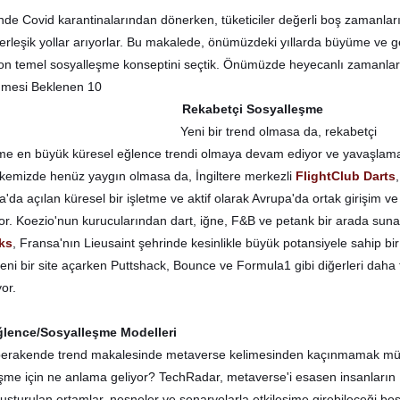
de Covid karantinalarından dönerken, tüketiciler değerli boş zamanlar
yerleşik yollar arıyorlar. Bu makalede, önümüzdeki yıllarda büyüme ve 
n temel sosyalleşme konseptini seçtik. Önümüzde heyecanlı zamanla
Rekabetçi Sosyalleşme
Yeni bir trend olmasa da, rekabetçi
e en büyük küresel eğlence trendi olmaya devam ediyor ve yavaşlam
 Ülkemizde henüz yaygın olmasa da, İngiltere merkezli
FlightClub Darts
da açılan küresel bir işletme ve aktif olarak Avrupa'da ortak girişim ve
ıyor. Koezio'nun kurucularından dart, iğne, F&B ve petank bir arada suna
ks
, Fransa'nın Lieusaint şehrinde kesinlikle büyük potansiyele sahip bir
eni bir site açarken Puttshack, Bounce ve Formula1 gibi diğerleri daha 
or.
ğlence/Sosyalleşme Modelleri
 perakende trend makalesinde metaverse kelimesinden kaçınmamak 
şme için ne anlama geliyor? TechRadar, metaverse'i esasen insanların
luşturulan ortamlar, nesneler ve senaryolarla etkileşime girebileceği boş