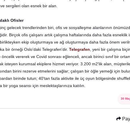
 ve sergileri olan esnek bir alan.
aklı Ofisler
ginç gelecek trendlerinden biri, ofis ve sosyalleşme alanlarının önümüz
ğidir. Birçok ofis çalışanı artık çalışma haftalarında daha fazla esneklik is
e birlikteyken ekip oluşturmaya ve ağ oluşturmaya daha fazla önem veri
ka bir örneği Oslo'daki Telegrafen'dir.
Telegrafen
, yeni bir çalışma biçi
 öncelik vererek ve Covid sonrası eğlenceli, ancak birinci sınıf bir ort
k isteyen kurumsal ekiplere hizmet veriyor. 3.200 m2'lik alan, müşterile
asından birini rezerve etmelerini sağlar; çalışan bir öğle yemeği için bul
bardan birinde tutun; 40'tan fazla aktivite ile üç oyun bölgesinde shuffl
 bir yoga seansı için meslektaşlarınıza katılın.
30 Ma
Pay