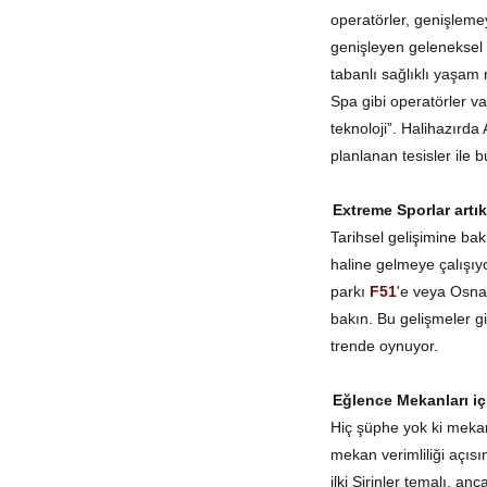
operatörler, genişleme
genişleyen geleneksel s
tabanlı sağlıklı yaşam 
Spa gibi operatörler va
teknoloji”. Halihazırd
planlanan tesisler ile 
Extreme Sporlar artı
Tarihsel gelişimine bak
haline gelmeye çalışıyo
parkı
F51
'e veya Osna
bakın. Bu gelişmeler gi
trende oynuyor.
Eğlence Mekanları iç
Hiç şüphe yok ki mekan
mekan verimliliği açı
ilki Şirinler temalı, a