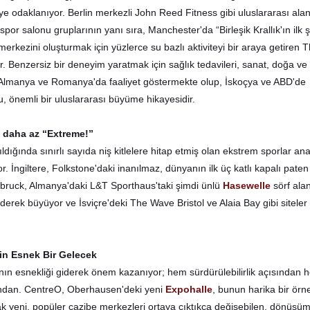
ye odaklanıyor. Berlin merkezli John Reed Fitness gibi uluslararası ala
por salonu gruplarının yanı sıra, Manchester'da “Birleşik Krallık'ın ilk ş
merkezini oluşturmak için yüzlerce su bazlı aktiviteyi bir araya getiren
r. Benzersiz bir deneyim yaratmak için sağlık tedavileri, sanat, doğa ve
a Almanya ve Romanya'da faaliyet göstermekte olup, İskoçya ve ABD'de
bu, önemli bir uluslararası büyüme hikayesidir.
k daha az “Extreme!”
ıldığında sınırlı sayıda niş kitlelere hitap etmiş olan ekstrem sporlar an
r. İngiltere, Folkstone'daki inanılmaz, dünyanın ilk üç katlı kapalı paten
bruck, Almanya'daki L&T Sporthaus'taki şimdi ünlü
Hasewelle
sörf ala
derek büyüyor ve İsviçre'deki The Wave Bristol ve Alaia Bay gibi siteler
in Esnek Bir Gelecek
ın esnekliği giderek önem kazanıyor; hem sürdürülebilirlik açısından 
sından. CentreO, Oberhausen'deki yeni
Expohalle
, bunun harika bir örne
ncak yeni, popüler cazibe merkezleri ortaya çıktıkça değişebilen, dönüşüm