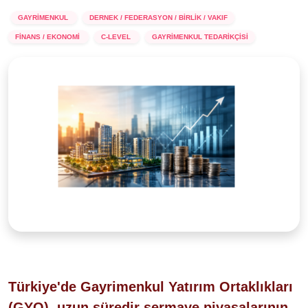
GAYRİMENKUL
DERNEK / FEDERASYON / BİRLİK / VAKIF
FİNANS / EKONOMİ
C-LEVEL
GAYRİMENKUL TEDARİKÇİSİ
Türkiye'de Gayrimenkul Yatırım Ortaklıkları
(GYO), uzun süredir sermaye piyasalarının