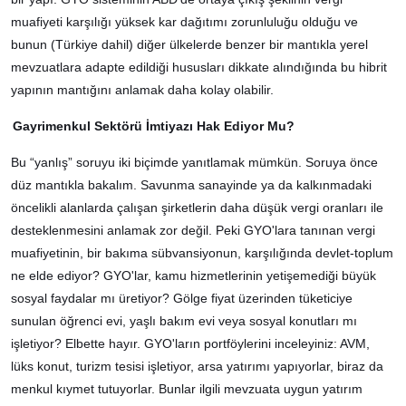
muafiyeti karşılığı yüksek kar dağıtımı zorunluluğu olduğu ve
bunun (Türkiye dahil) diğer ülkelerde benzer bir mantıkla yerel
mevzuatlara adapte edildiği hususları dikkate alındığında bu hibrit
yapının mantığını anlamak daha kolay olabilir.
Gayrimenkul Sektörü İmtiyazı Hak Ediyor Mu?
Bu “yanlış” soruyu iki biçimde yanıtlamak mümkün. Soruya önce
düz mantıkla bakalım. Savunma sanayinde ya da kalkınmadaki
öncelikli alanlarda çalışan şirketlerin daha düşük vergi oranları ile
desteklenmesini anlamak zor değil. Peki GYO'lara tanınan vergi
muafiyetinin, bir bakıma sübvansiyonun, karşılığında devlet-toplum
ne elde ediyor? GYO'lar, kamu hizmetlerinin yetişemediği büyük
sosyal faydalar mı üretiyor? Gölge fiyat üzerinden tüketiciye
sunulan öğrenci evi, yaşlı bakım evi veya sosyal konutları mı
işletiyor? Elbette hayır. GYO'ların portföylerini inceleyiniz: AVM,
lüks konut, turizm tesisi işletiyor, arsa yatırımı yapıyorlar, biraz da
menkul kıymet tutuyorlar. Bunlar ilgili mevzuata uygun yatırım