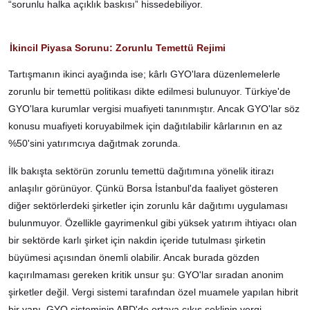
“sorunlu halka açıklık baskısı” hissedebiliyor.
İkincil Piyasa Sorunu: Zorunlu Temettü Rejimi
Tartışmanın ikinci ayağında ise; kârlı GYO'lara düzenlemelerle
zorunlu bir temettü politikası dikte edilmesi bulunuyor. Türkiye'de
GYO'lara kurumlar vergisi muafiyeti tanınmıştır. Ancak GYO'lar söz
konusu muafiyeti koruyabilmek için dağıtılabilir kârlarının en az
%50'sini yatırımcıya dağıtmak zorunda.
İlk bakışta sektörün zorunlu temettü dağıtımına yönelik itirazı
anlaşılır görünüyor. Çünkü Borsa İstanbul'da faaliyet gösteren
diğer sektörlerdeki şirketler için zorunlu kâr dağıtımı uygulaması
bulunmuyor. Özellikle gayrimenkul gibi yüksek yatırım ihtiyacı olan
bir sektörde karlı şirket için nakdin içeride tutulması şirketin
büyümesi açısından önemli olabilir. Ancak burada gözden
kaçırılmaması gereken kritik unsur şu: GYO'lar sıradan anonim
şirketler değil. Vergi sistemi tarafından özel muamele yapılan hibrit
bir yapı. GYO sisteminin ABD'de ortaya çıkış şeklinin vergi