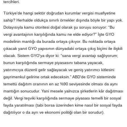
tercihleri.
Türkiye'de hangi sektör doğrudan kurumlar vergisi muafiyetine
sahip? Herhalde oldukça sınırlı örnekler dışında böyle bir yapı yok.
Dolayısıyla kamu otoritesi doğal olarak şu soruyu soruyor: “Bu
vergi avantajının karşılığında kamu ne elde ediyor?” İşte GYO
modelinin mantığı da burada ortaya çıkıyor. Bu noktada ortaya
çıkacak yanıt GYO yapısının dünyadaki ortaya çıkış biçimi ile ilişkili
olacak. Sistem GYO'ya diyor ki: “sana vergi avantajı sağlıyorum;
bunun karşılığında sermaye piyasasını tabana yayacak,
yatırımcıya düzenli gelir sağlayacak ve geniş yatırımcı kitlesini
gayrimenkul gelirine ortak edeceksin.” ABD'de GYO sisteminde
temettü dağıtım oranının en az %90 seviyesinde olması da aynı
mantığın sonucudur. Yani mesele yalnızca şirketlerin kâr dağıtması
değil. Vergi teşviki karşılığında sermaye piyasası temelli bir sosyal
fayda yaratılması (tabi borsa üzerinden kime nasıl bir sosyal fayda
dağıtılıyor o da ayrı ve ekonomi politiği olan bir sorudur).