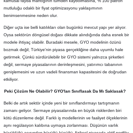
kamusal fayda mantığının tümden kaybolmasına, % 100 patron
mutluluğu odaklı bir fiyat optimizasyonu yaklaşımının
benimsenmesine neden olur.
Diğer uçta ise belli katılıkları olan bugünkü mevcut yapı yer alıyor.
Oysa sektörün döngüsel doğası dikkate alındığında daha esnek bir
modele ihtiyaç olabilir. Buradaki mesele, GYO modelinin özünü
bozmak değil; Türkiye'nin piyasa gerçekliğine daha uyumlu hale
getirmek. Çünkü sürdürülebilir bir GYO sistemi yalnızca şirketleri
değil, sermaye piyasalarının derinleşmesini, yatırımcı tabanının
genişlemesini ve uzun vadeli finansman kapasitesini de doğrudan
etkiliyor.
Peki Çözüm Ne Olabilir? GYO'ları Sınıflasak Da Mı Saklasak?
Belki de artık sektör içinde yeni bir sınıflandırmayı tartışmanın
zamanı geliyor. Sermaye piyasalarında en büyük risklerden biri
kötü düzenleme değil. Farklı iş modellerinin ve faaliyet ölçeklerinin
aynı regülasyon kalıbına uymaya zorlanması. Düşünün varlık
büyüklüğü açısından büyüğü-küçüğü, fiziksel piyasada aktif portföy