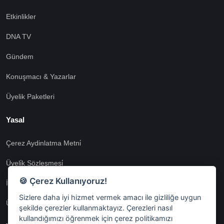
Etkinlikler
DNA TV
Gündem
Konuşmacı & Yazarlar
Üyelik Paketleri
Yasal
Çerez Aydinlatma Metni̇
Üyeli̇k Sözleşmesi̇
🍪 Çerez Kullanıyoruz!
İnternet Si̇tesi̇ Aydinlatma Metni̇
Sizlere daha iyi hizmet vermek amacı ile gizliliğe uygun
Üyeli̇k Aydinlatma Metni̇
şekilde çerezler kullanmaktayız. Çerezleri nasıl
kullandığımızı öğrenmek için çerez politikamızı