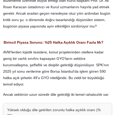
düzenleme üzerinde büyük emeği olan Kurul Başkanı Prof. Dr. Ali
İhsan Karacan üstadımızı ve Kurul uzmanlarını hayırla yad etmek
gerekir. Ancak aradan geçen neredeyse otuz yılın ardından bugün
kritik soru şu: o dönemde doğru tasarlandığı düşünülen sistem,
bugünün piyasa yapısında aynı etkinliğini sürdürüyor mu?
Birincil Piyasa Sorunu: %25 Halka Açıklık Oranı Fazla Mı?
AVM'lerden lojistik tesislere, konut projelerinden otellere kadar
geniş bir varlık sınıfını kapsayan GYO'ların sektöre
kurumsallaşma, şeffaflık ve disiplin getirdiği düşünülüyor. SPK'nın
2025 yıl sonu verilerine göre Borsa İstanbul'da işlem gören 590
halka açık şirketin 49'u GYO niteliğinde. Bu ciddi bir büyüklüğü
temsil ediyor.
Ancak sektörün uzun süredir dile getirdiği iki temel rahatsızlık var:
Yüksek olduğu dile getirilen zorunlu halka açıklık oranı (%