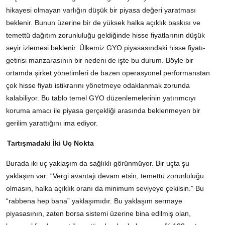
hikayesi olmayan varlığın düşük bir piyasa değeri yaratması
beklenir. Bunun üzerine bir de yüksek halka açıklık baskısı ve
temettü dağıtım zorunluluğu geldiğinde hisse fiyatlarının düşük
seyir izlemesi beklenir. Ülkemiz GYO piyasasındaki hisse fiyatı-
getirisi manzarasının bir nedeni de işte bu durum. Böyle bir
ortamda şirket yönetimleri de bazen operasyonel performanstan
çok hisse fiyatı istikrarını yönetmeye odaklanmak zorunda
kalabiliyor. Bu tablo temel GYO düzenlemelerinin yatırımcıyı
koruma amacı ile piyasa gerçekliği arasında beklenmeyen bir
gerilim yarattığını ima ediyor.
Tartışmadaki İki Uç Nokta
Burada iki uç yaklaşım da sağlıklı görünmüyor. Bir uçta şu
yaklaşım var: “Vergi avantajı devam etsin, temettü zorunluluğu
olmasın, halka açıklık oranı da minimum seviyeye çekilsin.” Bu
“rabbena hep bana” yaklaşımıdır. Bu yaklaşım sermaye
piyasasının, zaten borsa sistemi üzerine bina edilmiş olan,