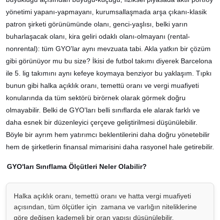
yönetimi yapanı-yapmayanı, kurumsallaşmada arşa çıkanı-klasik
patron şirketi görünümünde olanı, genci-yaşlısı, belki yarın
buharlaşacak olanı, kira geliri odaklı olanı-olmayanı (rental-
nonrental): tüm GYO'lar aynı mevzuata tabi. Akla yatkın bir çözüm
gibi görünüyor mu bu size? İkisi de futbol takımı diyerek Barcelona
ile 5. lig takımını aynı kefeye koymaya benziyor bu yaklaşım. Tıpkı
bunun gibi halka açıklık oranı, temettü oranı ve vergi muafiyeti
konularında da tüm sektörü birörnek olarak görmek doğru
olmayabilir. Belki de GYO'ları belli sınıflarda ele alarak farklı ve
daha esnek bir düzenleyici çerçeve geliştirilmesi düşünülebilir.
Böyle bir ayrım hem yatırımcı beklentilerini daha doğru yönetebilir
hem de şirketlerin finansal mimarisini daha rasyonel hale getirebilir.
GYO'ları Sınıflama Ölçütleri Neler Olabilir?
Halka açıklık oranı, temettü oranı ve hatta vergi muafiyeti
açısından, tüm ölçütler için zamana ve varlığın niteliklerine
göre değişen kademeli bir oran yapısı düşünülebilir.