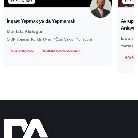
22 Aralık 2022
14 Aralı
İnşaat Yapmak ya da Yapmamak
Avrupalı
Anlayac
Mustafa Akdoğan
Ersun B
GİSP Yönetim Kurulu Üyesi / Özel Sektör Yöneticisi
Yeminli M
GAYRİMENKUL
BİLİŞİM TEKNOLOJİLERİ
GAYRİM