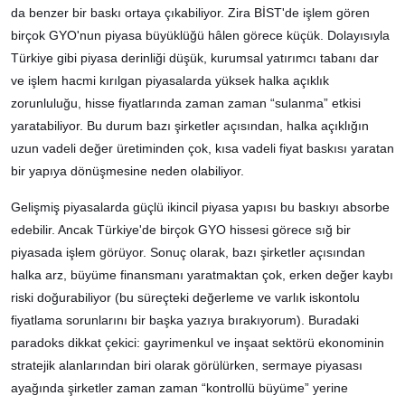
da benzer bir baskı ortaya çıkabiliyor. Zira BİST'de işlem gören
birçok GYO'nun piyasa büyüklüğü hâlen görece küçük. Dolayısıyla
Türkiye gibi piyasa derinliği düşük, kurumsal yatırımcı tabanı dar
ve işlem hacmi kırılgan piyasalarda yüksek halka açıklık
zorunluluğu, hisse fiyatlarında zaman zaman “sulanma” etkisi
yaratabiliyor. Bu durum bazı şirketler açısından, halka açıklığın
uzun vadeli değer üretiminden çok, kısa vadeli fiyat baskısı yaratan
bir yapıya dönüşmesine neden olabiliyor.
Gelişmiş piyasalarda güçlü ikincil piyasa yapısı bu baskıyı absorbe
edebilir. Ancak Türkiye'de birçok GYO hissesi görece sığ bir
piyasada işlem görüyor. Sonuç olarak, bazı şirketler açısından
halka arz, büyüme finansmanı yaratmaktan çok, erken değer kaybı
riski doğurabiliyor (bu süreçteki değerleme ve varlık iskontolu
fiyatlama sorunlarını bir başka yazıya bırakıyorum). Buradaki
paradoks dikkat çekici: gayrimenkul ve inşaat sektörü ekonominin
stratejik alanlarından biri olarak görülürken, sermaye piyasası
ayağında şirketler zaman zaman “kontrollü büyüme” yerine