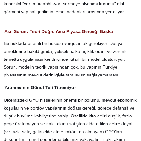
kendisini “yarı müteahhit-yarı sermaye piyasası kurumu” gibi
görmesi yapısal gerilimin temel nedenleri arasında yer alıyor.
Asıl Sorun: Teori Doğru Ama Piyasa Gerçeği Başka
Bu noktada önemli bir hususu vurgulamak gerekiyor. Dünya
örneklerine bakıldığında, yüksek halka açıklık oranı ve zorunlu
temettü uygulaması kendi içinde tutarlı bir model oluşturuyor.
Sorun, modelin teorik yapısından çok, bu yapının Türkiye
piyasasının mevcut derinliğiyle tam uyum sağlayamaması.
Yatırımcının Gönül Teli Titremiyor
Ülkemizdeki GYO hisselerinin önemli bir bölümü, mevcut ekonomik
koşulların ve portföy yapılarının doğası gereği, görece defansif ve
düşük büyüme kabiliyetine sahip. Özellikle kira geliri düşük, fazla
proje üretemeyen ve nakit akımı satıştan elde edilen gelire dayalı
(ve fazla satış geliri elde etme imkânı da olmayan) GYO'ları
düşünelim. Temel değerleme bilgimizi yoklayalım: nakit akımı