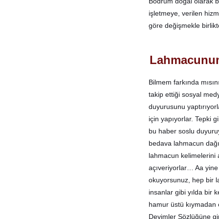
Bodrum doğal olarak ba
işletmeye, verilen hizm
göre değişmekle birlik
Lahmacunum
Bilmem farkında mısını
takip ettiği sosyal med
duyurusunu yaptırıyorl
için yapıyorlar. Tepki 
bu haber soslu duyuruy
bedava lahmacun dağıtı
lahmacun kelimelerini 
açıveriyorlar… Aa yine
okuyorsunuz, hep bir 
insanlar gibi yılda bir 
hamur üstü kıymadan ç
Deyimler Sözlüğüne gir