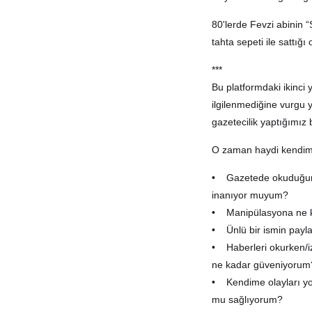
80'lerde Fevzi abinin “
tahta sepeti ile sattığ
***
Bu platformdaki ikinci 
ilgilenmediğine vurgu
gazetecilik yaptığımız
O zaman haydi kendimiz
• Gazetede okuduğum,
inanıyor muyum?
• Manipülasyona ne 
• Ünlü bir ismin payl
• Haberleri okurken/iz
ne kadar güveniyorum
• Kendime olayları y
mu sağlıyorum?