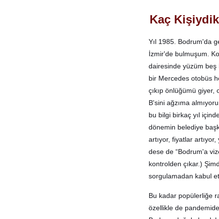
Kaç Kişiydi
Yıl 1985. Bodrum'da g
İzmir'de bulmuşum. Ko
dairesinde yüzüm beş ka
bir Mercedes otobüs h
çıkıp önlüğümü giyer, 
B'sini ağzıma almıyoru
bu bilgi birkaç yıl iç
dönemin belediye başka
artıyor, fiyatlar artıy
dese de “Bodrum'a vize 
kontrolden çıkar.) Şim
sorgulamadan kabul et
Bu kadar popülerliğe ra
özellikle de pandemid