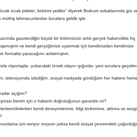
Sıcak sıcak pideler, birbirini yediler” diyerek Bodrum sokaklarında gür s
ı o müthiş lahmacunlardan buralara geldik işte.
yazımda gazeteciliğin büyük bir bölümünün artık gerçek habercilikle hiç
 yapmıştım ve kendi gerçeğimize uyanmak için kendimizden kendimize
 bir formatta yazacağımı anlatmıştım.
le röportajda -yukarıdaki örnek olayın ışığında- yeni sorulara geçelim
 televizyonda izlediğim, sosyal medyada gördüğüm her habere hem
kadar açığım?
aşması benim için o haberin doğruluğunun garantisi mi?
lerken/dinlerken kendi deneyimlerime, bilgi birikimime, aklıma ve sezgi
?
orumlama izni veriyor muyum yoksa kendi sosyal çevremdeki çoğunlu