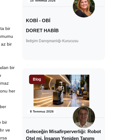
10 Temmuz 2026
KOBİ - OBİ
ta bir
DORET HABİB
orumumu
İletişim Danışmanlığı Kurucusu
az bir
adan bir
e
Blog
ılmaz
konu her
aber
8 Temmuz 2026
 bir
dır ve
Geleceğin Misafirperverliği: Robot
ursa
Otel mi, İnsanın Yeniden Tanımı