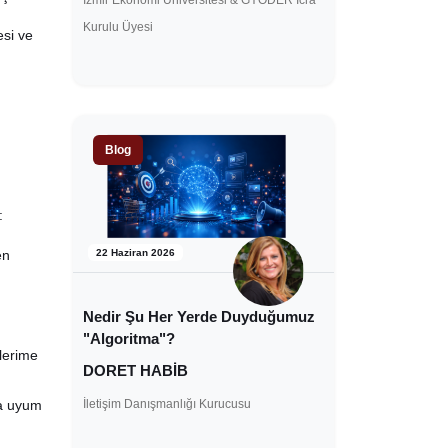
İzmir Ekonomi Üniversitesi & GYODER İcra
Kurulu Üyesi
esi ve
Blog
:
22 Haziran 2026
en
Nedir Şu Her Yerde Duyduğumuz
"Algoritma"?
lerime
DORET HABİB
İletişim Danışmanlığı Kurucusu
ğa uyum