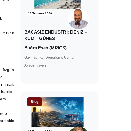
13 Temmuz 2026
lk
BACASIZ ENDÜSTRİ: DENİZ –
 ne de o
KUM – GÜNEŞ
Buğra Esen (MRICS)
Gayrimenkul Değerleme Uzmanı,
Akademisyen
n özgün
ve
 minicik
 kabile
ızam
Blog
erde
satmakla