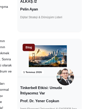
ALKAŞ /2
yışına
Pelin Ayan
Dijital Strateji & Dönüşüm Lideri
anın
ının
Blog
çekmek
m. Sonra
i olarak
odrum ve
1 Temmuz 2026
arı
Tinkerbell Etkisi: Umuda
normal
İhtiyacımız Var
şu
Prof. Dr. Yener Coşkun
ve
ş!