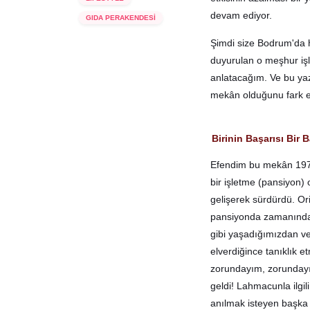
devam ediyor.
GIDA PERAKENDESİ
Şimdi size Bodrum'da h
duyurulan o meşhur işle
anlatacağım. Ve bu y
mekân olduğunu fark e
Birinin Başarısı Bir
Efendim bu mekân 197
bir işletme (pansiyon) 
gelişerek sürdürdü. Ori
pansiyonda zamanında k
gibi yaşadığımızdan ve
elverdiğince tanıklık 
zorundayım, zorundayız,
geldi! Lahmacunla ilgil
anılmak isteyen başka