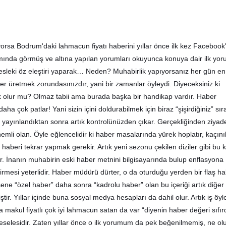
orsa Bodrum'daki lahmacun fiyatı haberini yıllar önce ilk kez Facebook'
mında görmüş ve altına yapılan yorumları okuyunca konuya dair ilk y
sleki öz eleştiri yaparak… Neden? Muhabirlik yapıyorsanız her gün en 
er üretmek zorundasınızdır, yani bir zamanlar öyleydi. Diyeceksiniz ki
 olur mu? Olmaz tabii ama burada başka bir handikap vardır. Haber
ha çok patlar! Yani sizin içini doldurabilmek için biraz “şişirdiğiniz” sır
yayınlandıktan sonra artık kontrolünüzden çıkar. Gerçekliğinden ziyad
 önemli olan. Öyle eğlencelidir ki haber masalarında yürek hoplatır, kaçın
 haberi tekrar yapmak gerekir. Artık yeni sezonu çekilen diziler gibi bu 
ır. İnanın muhabirin eski haber metnini bilgisayarında bulup enflasyona
tirmesi yeterlidir. Haber müdürü dürter, o da oturduğu yerden bir flaş h
ene “özel haber” daha sonra “kadrolu haber” olan bu içeriği artık diğer
tir. Yıllar içinde buna sosyal medya hesapları da dahil olur. Artık iş öyle
a makul fiyatlı çok iyi lahmacun satan da var “diyenin haber değeri sıfır
eselesidir. Zaten yıllar önce o ilk yorumum da pek beğenilmemiş, ne ol