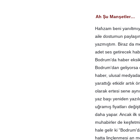
Ah Şu Manşetler…
Hafızam beni yanıltmıy
aile dostumun paylaşı
yazmıştım. Biraz da me
adet ses getirecek hab
Bodrum'da haber eksik
Bodrum'dan geliyorsa da
haber, ulusal medyada 
yarattığı etkidir artık
olarak ertesi sene aynı
yaz başı yeniden yazıl
uğramış fiyatları değiş
daha yapar. Ancak ilk s
muhabirler de keşfetmiş
hale gelir ki “Bodrum'd
hatta linçlenmesi an m