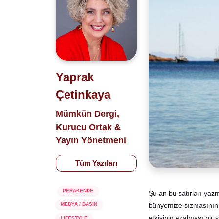
Yaprak
Çetinkaya
Mümkün Dergi,
Kurucu Ortak &
Yayın Yönetmeni
Tüm Yazıları
PERAKENDE
Şu an bu satırları yaz
bünyemize sızmasının e
MEDYA / BASIN
etkisinin azalması bir
LIFESTYLE