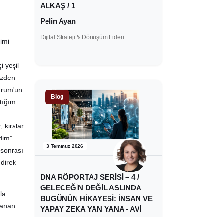
ALKAŞ / 1
Pelin Ayan
Dijital Strateji & Dönüşüm Lideri
imi
i yeşil
izden
odrum'un
Blog
tığım
 kiralar
edim”
3 Temmuz 2026
 sonrası
 direk
DNA RÖPORTAJ SERİSİ – 4 /
GELECEĞİN DEĞİL ASLINDA
la
BUGÜNÜN HİKAYESİ: İNSAN VE
yanan
YAPAY ZEKA YAN YANA - AVİ