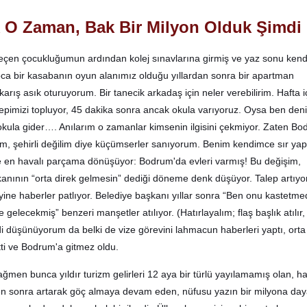
k O Zaman, Bak Bir Milyon Olduk Şimdi
eçen çocukluğumun ardından kolej sınavlarına girmiş ve yaz sonu kend
ca bir kasabanın oyun alanımız olduğu yıllardan sonra bir apartman
rış asık oturuyorum. Bir tanecik arkadaş için neler verebilirim. Hafta iç
epimizi topluyor, 45 dakika sonra ancak okula varıyoruz. Oysa ben den
okula gider…. Anılarım o zamanlar kimsenin ilgisini çekmiyor. Zaten B
m, şehirli değilim diye küçümserler sanıyorum. Benim kendimce sır yap
inde en havalı parçama dönüşüyor: Bodrum'da evleri varmış! Bu değişim,
nının “orta direk gelmesin” dediği döneme denk düşüyor. Talep artıyor,
or, yine haberler patlıyor. Belediye başkanı yıllar sonra “Ben onu kastetm
gelecekmiş” benzeri manşetler atılıyor. (Hatırlayalım; flaş başlık atılır,
di düşünüyorum da belki de vize görevini lahmacun haberleri yaptı, orta
ti ve Bodrum'a gitmez oldu.
ğmen bunca yıldır turizm gelirleri 12 aya bir türlü yayılamamış olan, ha
en sonra artarak göç almaya devam eden, nüfusu yazın bir milyona da