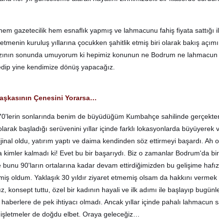
em gazetecilik hem esnaflık yapmış ve lahmacunu fahiş fiyata sattığı i
tmenin kuruluş yıllarına çocukken şahitlik etmiş biri olarak bakış açımı
azının sonunda umuyorum ki hepimiz konunun ne Bodrum ne lahmacun
dip yine kendimize dönüş yapacağız.
 Başkasının Çenesini Yorarsa…
0'lerin sonlarında benim de büyüdüğüm Kumbahçe sahilinde gerçekte
olarak başladığı serüvenini yıllar içinde farklı lokasyonlarda büyüyerek 
jinal oldu, yatırım yaptı ve daima kendinden söz ettirmeyi başardı. Ah o
imler kalmadı ki! Evet bu bir başarıydı. Biz o zamanlar Bodrum'da bir
 bunu 90'ların ortalarına kadar devam ettirdiğimizden bu gelişime haf
etmiş oldum. Yaklaşık 30 yıldır ziyaret etmemiş olsam da hakkını vermek
 konsept tuttu, özel bir kadının hayali ve ilk adımı ile başlayıp bugünl
i haberlere de pek ihtiyacı olmadı. Ancak yıllar içinde pahalı lahmacun 
 işletmeler de doğdu elbet. Oraya geleceğiz…