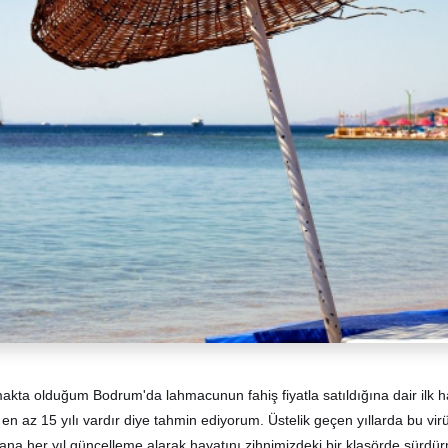
makta olduğum Bodrum'da lahmacunun fahiş fiyatla satıldığına dair ilk h
n az 15 yılı vardır diye tahmin ediyorum. Üstelik geçen yıllarda bu vir
 yana her yıl güncelleme alarak hayatını zihnimizdeki bir klasörde sürd