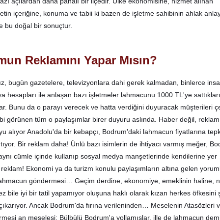
zı açılardan daha pahalı bir ilçedir. Ülke ekonomisine, hizmet alınan
etin içeriğine, konuma ve tabii ki bazen de işletme sahibinin ahlak anla
te bu doğal bir sonuçtur.
un Reklamını Yapar Mısın?
z, bugün gazetelere, televizyonlara dahi gerek kalmadan, binlerce ins
ya hesapları ile anlaşan bazı işletmeler lahmacunu 1000 TL'ye sattıklar
ar. Bunu da o parayı verecek ve hatta verdiğini duyuracak müşterileri 
gibi görünen tüm o paylaşımlar birer duyuru aslında. Haber değil, rekla
u alıyor Anadolu'da bir kebapçı, Bodrum'daki lahmacun fiyatlarına tepk
yor. Bir reklam daha! Ünlü bazı isimlerin de ihtiyacı varmış meğer, B
aynı cümle içinde kullanıp sosyal medya manşetlerinde kendilerine yer
 reklam! Ekonomi ya da turizm konulu paylaşımların altına gelen yoruml
lahmacun göndermesi… Geçim derdine, ekonomiye, emeklinin haline, 
kez bile iyi bir tatil yapamıyor oluşuna haklı olarak kızan herkes öfkesini 
ıkarıyor. Ancak Bodrum'da fırına verileninden… Meselenin Atasözleri 
mesi an meselesi: Bülbülü Bodrum'a yollamışlar, ille de lahmacun demi