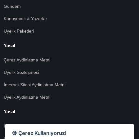
Gündem
Konuşmacı & Yazarlar
Üyelik Paketleri
Yasal
Çerez Aydinlatma Metni̇
Üyeli̇k Sözleşmesi̇
İnternet Si̇tesi̇ Aydinlatma Metni̇
Üyeli̇k Aydinlatma Metni̇
Yasal
İşlem Rehberi̇
🍪 Çerez Kullanıyoruz!
Etk İzni̇ Metni̇