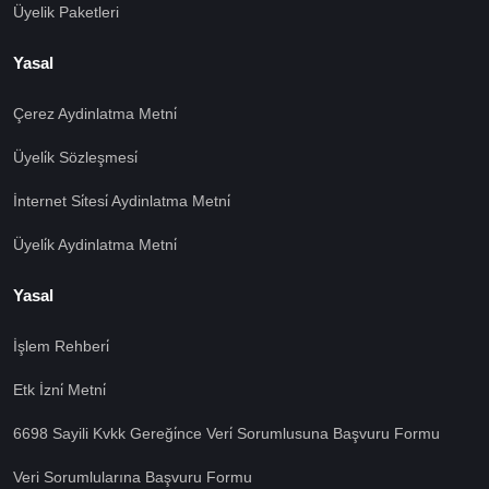
Üyelik Paketleri
Yasal
Çerez Aydinlatma Metni̇
Üyeli̇k Sözleşmesi̇
İnternet Si̇tesi̇ Aydinlatma Metni̇
Üyeli̇k Aydinlatma Metni̇
Yasal
İşlem Rehberi̇
Etk İzni̇ Metni̇
6698 Sayili Kvkk Gereği̇nce Veri̇ Sorumlusuna Başvuru Formu
Veri Sorumlularına Başvuru Formu